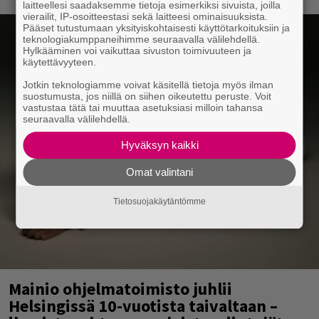
laitteellesi saadaksemme tietoja esimerkiksi sivuista, joilla
vierailit, IP-osoitteestasi sekä laitteesi ominaisuuksista.
Pääset tutustumaan yksityiskohtaisesti käyttötarkoituksiin ja
teknologiakumppaneihimme seuraavalla välilehdellä.
Hylkääminen voi vaikuttaa sivuston toimivuuteen ja
käytettävyyteen.
Jotkin teknologiamme voivat käsitellä tietoja myös ilman
suostumusta, jos niillä on siihen oikeutettu peruste. Voit
vastustaa tätä tai muuttaa asetuksiasi milloin tahansa
seuraavalla välilehdellä.
Hyväksyn kaikki
Omat valintani
Tietosuojakäytäntömme
Mainio ohjelmatoimisto juhlii
Helsingissä 10-vuotista taivaltaan –