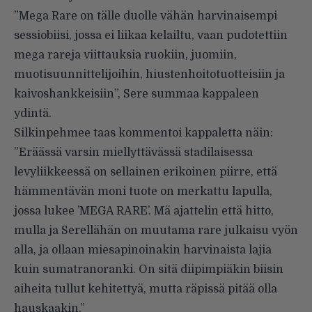
”Mega Rare on tälle duolle vähän harvinaisempi
sessiobiisi, jossa ei liikaa kelailtu, vaan pudotettiin
mega rareja viittauksia ruokiin, juomiin,
muotisuunnittelijoihin, hiustenhoitotuotteisiin ja
kaivoshankkeisiin”, Sere summaa kappaleen
ydintä.
Silkinpehmee taas kommentoi kappaletta näin:
”Eräässä varsin miellyttävässä stadilaisessa
levyliikkeessä on sellainen erikoinen piirre, että
hämmentävän moni tuote on merkattu lapulla,
jossa lukee ’MEGA RARE’. Mä ajattelin että hitto,
mulla ja Serellähän on muutama rare julkaisu vyön
alla, ja ollaan miesapinoinakin harvinaista lajia
kuin sumatranoranki. On sitä diipimpiäkin biisin
aiheita tullut kehitettyä, mutta räpissä pitää olla
hauskaakin.”