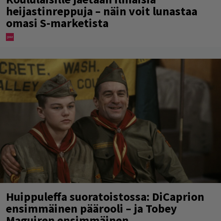
heijastinreppuja – näin voit lunastaa
omasi S-marketista
Huippuleffa suoratoistossa: DiCaprion
ensimmäinen päärooli – ja Tobey
Maguiren ensimmäinen