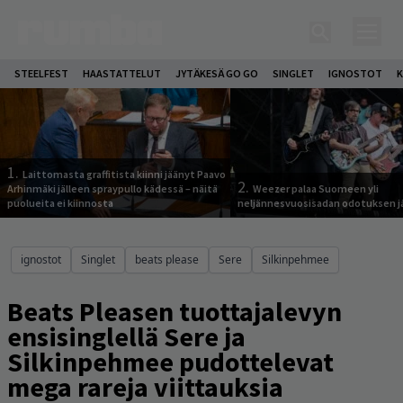
STEELFEST
HAASTATTELUT
JYTÄKESÄ GO GO
SINGLET
IGNOSTOT
K
1.
Laittomasta graffitista kiinni jäänyt Paavo
2.
Arhinmäki jälleen spraypullo kädessä – näitä
Weezer palaa Suomeen yli
puolueita ei kiinnosta
neljännesvuosisadan odotuksen j
ignostot
Singlet
beats please
Sere
Silkinpehmee
Beats Pleasen tuottajalevyn
ensisinglellä Sere ja
Silkinpehmee pudottelevat
mega rareja viittauksia