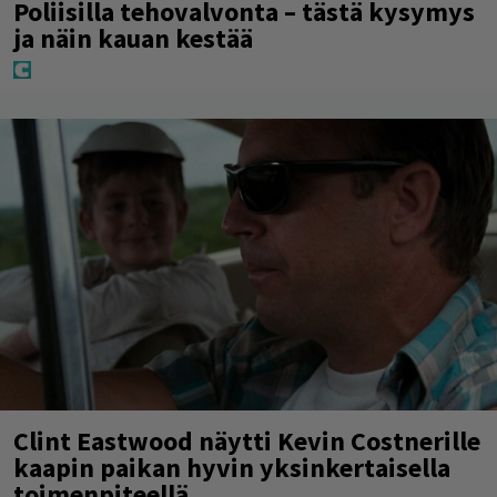
Poliisilla tehovalvonta – tästä kysymys
ja näin kauan kestää
Clint Eastwood näytti Kevin Costnerille
kaapin paikan hyvin yksinkertaisella
toimenpiteellä