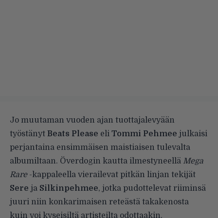
Jo muutaman vuoden ajan tuottajalevyään
työstänyt
Beats Please
eli
Tommi Pehmee
julkaisi
perjantaina ensimmäisen maistiaisen tulevalta
albumiltaan. Överdogin kautta ilmestyneellä
Mega
Rare
-kappaleella vierailevat pitkän linjan tekijät
Sere
ja
Silkinpehmee
, jotka pudottelevat riiminsä
juuri niin konkarimaisen reteästä takakenosta
kuin voi kyseisiltä artisteilta odottaakin.