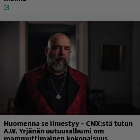
Huomenna se ilmestyy – CMX:stä tutun
A.W. Yrjänän uutuusalbumi om
mammuttimainen kokonaisuus