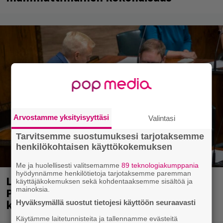
Arvostamme yksityisyyttäsi
Valintasi
Tarvitsemme suostumuksesi tarjotaksemme
henkilökohtaisen käyttökokemuksen
Me ja huolellisesti valitsemamme
89 teknologiakumppania
hyödynnämme henkilötietoja tarjotaksemme paremman
Laittomasta graffitista kiinni jäänyt
käyttäjäkokemuksen sekä kohdentaaksemme sisältöä ja
Paavo Arhinmäki jälleen spraypullo
mainoksia.
kädessä – näitä puolueita ei kiinnosta
Hyväksymällä suostut tietojesi käyttöön seuraavasti
Käytämme laitetunnisteita ja tallennamme evästeitä