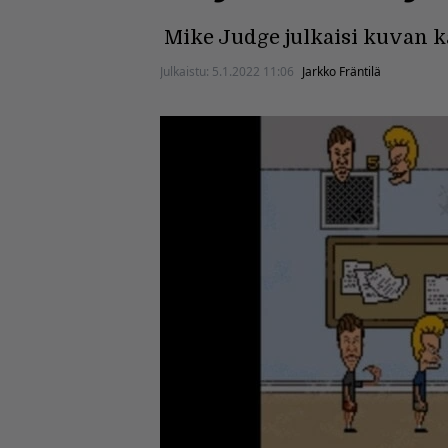
Mike Judge julkaisi kuvan k
Julkaistu:
5.1.2022 11:06
Jarkko Fräntilä