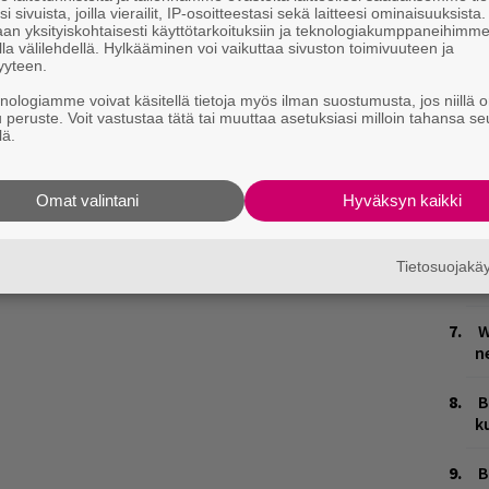
V
i sivuista, joilla vierailit, IP-osoitteestasi sekä laitteesi ominaisuuksista
V
an yksityiskohtaisesti käyttötarkoituksiin ja teknologiakumppaneihimm
m
la välilehdellä. Hylkääminen voi vaikuttaa sivuston toimivuuteen ja
yyteen.
T
knologiamme voivat käsitellä tietoja myös ilman suostumusta, jos niillä o
n
u peruste. Voit vastustaa tätä tai muuttaa asetuksiasi milloin tahansa se
lä.
 returning this year with a brand new
M
. No exact date yet, but soon. They need
1
pe.
pic.twitter.com/tN5rePP9Kn
Omat valintani
Hyväksyn kaikki
i
)
January 5, 2022
E
Tietosuojak
–
W
n
B
k
B