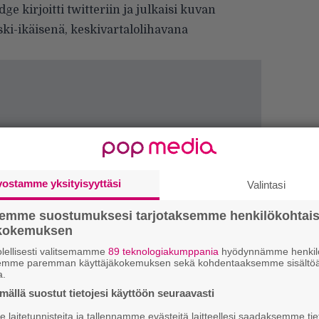
e kirjoitti twitteriin ja julkaisi kuvan
ski-ikäisenä, keskivartalolihavana
vostamme yksityisyyttäsi
Valintasi
H
A
semme suostumuksesi tarjotaksemme henkilökohtai
m
ökokemuksen
lellisesti valitsemamme
89 teknologiakumppania
hyödynnämme henkilö
L
semme paremman käyttäjäkokemuksen sekä kohdentaaksemme sisältöä
P
a.
k
ällä suostut tietojesi käyttöön seuraavasti
laitetunnisteita ja tallennamme evästeitä laitteellesi saadaksemme tie