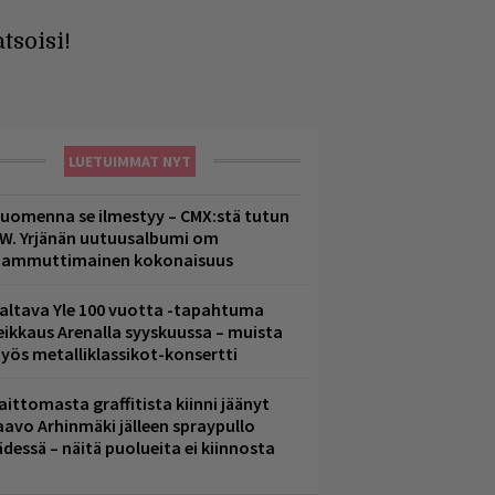
tsoisi!
LUETUIMMAT NYT
uomenna se ilmestyy – CMX:stä tutun
.W. Yrjänän uutuusalbumi om
ammuttimainen kokonaisuus
altava Yle 100 vuotta -tapahtuma
eikkaus Arenalla syyskuussa – muista
yös metalliklassikot-konsertti
aittomasta graffitista kiinni jäänyt
aavo Arhinmäki jälleen spraypullo
ädessä – näitä puolueita ei kiinnosta