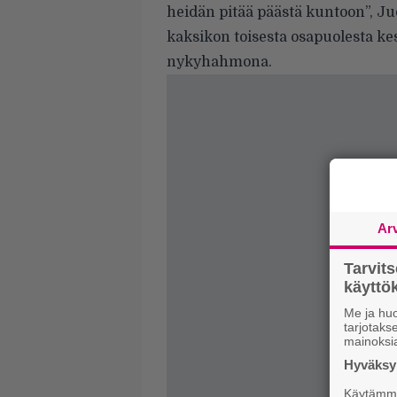
heidän pitää päästä kuntoon”, Judg
kaksikon toisesta osapuolesta ke
nykyhahmona.
Ar
Tarvit
käytt
Me ja huo
tarjotak
mainoksi
Hyväksym
Käytämme 