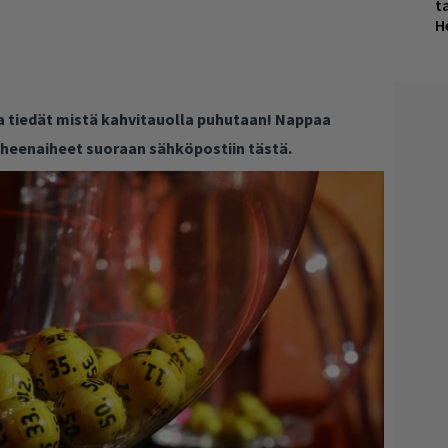
ta
H
ja tiedät mistä kahvitauolla puhutaan! Nappaa
puheenaiheet suoraan sähköpostiin tästä.