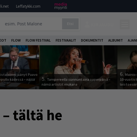
i.net
Leffatykki.com
Etsi
KIRJAUDU
DEOT
FLOW
FLOW FESTIVAL
FESTIVAALIT
DOKUMENTIT
ALBUMIT
AJAN
6.
ista kiinni jäänyt Paavo
Mainio 
5.
ypullo kädessä – näitä
Tampereella sunnuntaina superpäivä –
10-vuotis
nämä artistit mukana
loistoesii
– tältä he