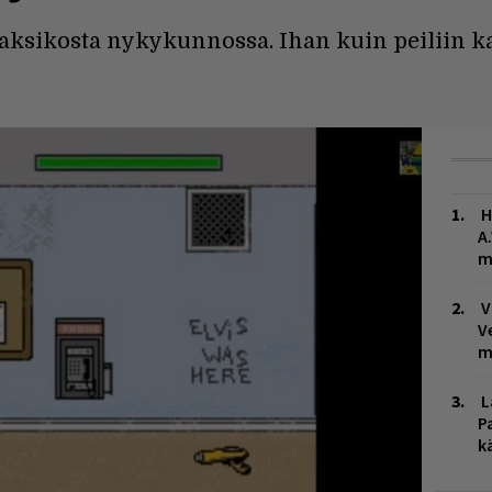
aksikosta nykykunnossa. Ihan kuin peiliin ka
H
A
m
V
V
m
L
P
k