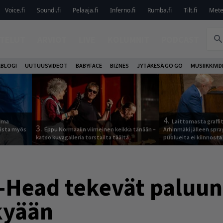
Voice.fi
Soundi.fi
Pelaaja.fi
Inferno.fi
Rumba.fi
Tilt.fi
Metel
TELUT
ARVIOT
LIVE
KOLUMNIT
PODCAST
ABLOGI
UUTUUSVIDEOT
BABYFACE
BIZNES
JYTÄKESÄ GO GO
MUSIIKKIVI
4.
tuma
Laittomasta graffit
3.
uista myös
Eppu Normaalin viimeinen keikka tänään –
Arhinmäki jälleen spra
katso kuvagalleria torstailta täältä
puolueita ei kiinnosta
-Head tekevät paluun 
kyään