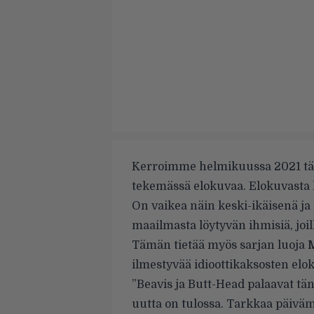
Kerroimme helmikuussa 2021
tä
tekemässä elokuvaa. Elokuvasta ke
On vaikea näin keski-ikäisenä ja
maailmasta löytyvän ihmisiä, joil
Tämän tietää myös sarjan luoja
M
ilmestyvää idioottikaksosten elo
”Beavis ja Butt-Head palaavat t
uutta on tulossa. Tarkkaa päivämä