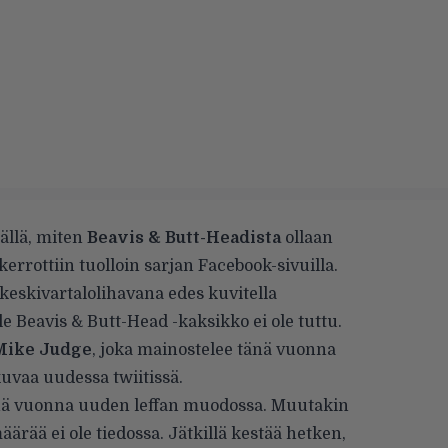
ällä
, miten
Beavis & Butt-Headista
ollaan
rrottiin tuolloin sarjan Facebook-sivuilla.
 keskivartalolihavana edes kuvitella
le Beavis & Butt-Head -kaksikko ei ole tuttu.
ike Judge
, joka mainostelee tänä vuonna
kuvaa uudessa twiitissä.
änä vuonna uuden leffan muodossa. Muutakin
ärää ei ole tiedossa. Jätkillä kestää hetken,