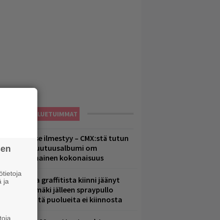
LUETUIMMAT
uomenna se ilmestyy – CMX:stä tutun
.W. Yrjänän uutuusalbumi om
sen
ammuttimainen kokonaisuus
tietoja
aittomasta graffitista kiinni jäänyt
 ja
aavo Arhinmäki jälleen spraypullo
ädessä – näitä puolueita ei kiinnosta
toja