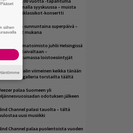
altava Yle 100 vuotta -tapahtuma
. Pääset
eikkaus Arenalla syyskuussa – muista
e
yös metalliklassikot-konsertti
ampereella sunnuntaina superpäivä –
n siihen
ämä artistit mukana
uraavalla
ainio ohjelmatoimisto juhlii Helsingissä
0-vuotista taivaltaan –
lmaistapahtumassa loistoesiintyjät
ppu Normaalin viimeinen keikka tänään
äytäntömme
 katso kuvagalleria torstailta täältä
eezer palaa Suomeen yli
eljännesvuosisadan odotuksen jälkeen
lind Channel palasi tauolta – tältä
uulostaa uusi musiikki
lind Channel palaa puolentoista vuoden