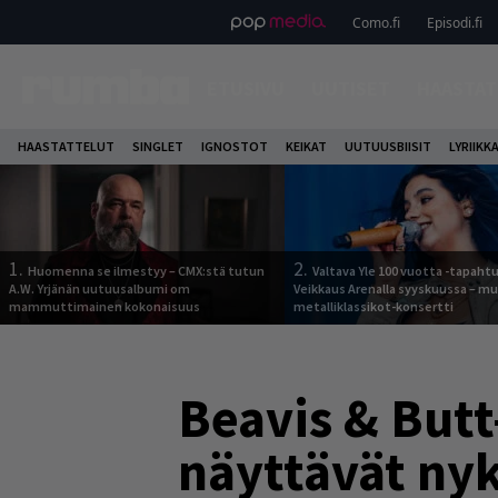
Como.fi
Episodi.fi
ETUSIVU
UUTISET
HAASTAT
HAASTATTELUT
SINGLET
IGNOSTOT
KEIKAT
UUTUUSBIISIT
LYRIIKK
1.
2.
Huomenna se ilmestyy – CMX:stä tutun
Valtava Yle 100 vuotta -tapah
A.W. Yrjänän uutuusalbumi om
Veikkaus Arenalla syyskuussa – m
mammuttimainen kokonaisuus
metalliklassikot-konsertti
Beavis & Butt
näyttävät ny