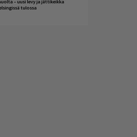
uolta – uusi levy ja jättikeikka
elsingissä tulossa