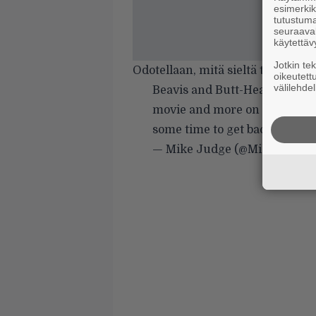
esimerkiks
tutustuma
seuraaval
käytettäv
Jotkin te
Odotellaan, mitä sieltä tulee.
oikeutett
välilehdel
Beavis and Butt-Head will be
movie and more on Paramount+
some time to get back in sha
— Mike Judge (@MikeJudge