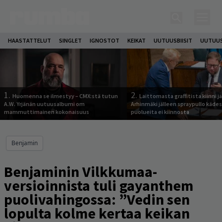
HAASTATTELUT
SINGLET
IGNOSTOT
KEIKAT
UUTUUSBIISIT
UUTUUS
1.
2.
Huomenna se ilmestyy – CMX:stä tutun
Laittomasta graffitista kiinni 
A.W. Yrjänän uutuusalbumi om
Arhinmäki jälleen spraypullo kädes
mammuttimainen kokonaisuus
puolueita ei kiinnosta
Benjamin
Benjaminin Vilkkumaa-
versioinnista tuli gayanthem
puolivahingossa: ”Vedin sen
lopulta kolme kertaa keikan