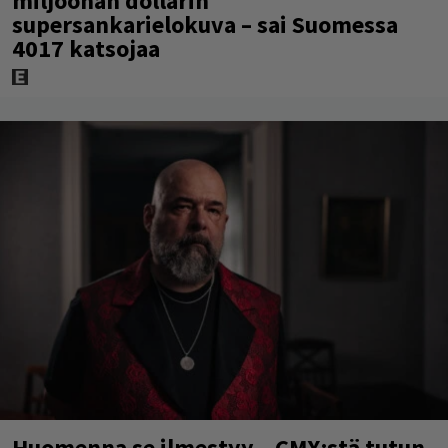
miljoonan dollarin
supersankarielokuva – sai Suomessa
4017 katsojaa
Huomenna se ilmestyy – CMX:stä tutun