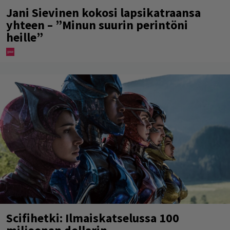
Jani Sievinen kokosi lapsikatraansa
yhteen – ”Minun suurin perintöni
heille”
Scifihetki: Ilmaiskatselussa 100