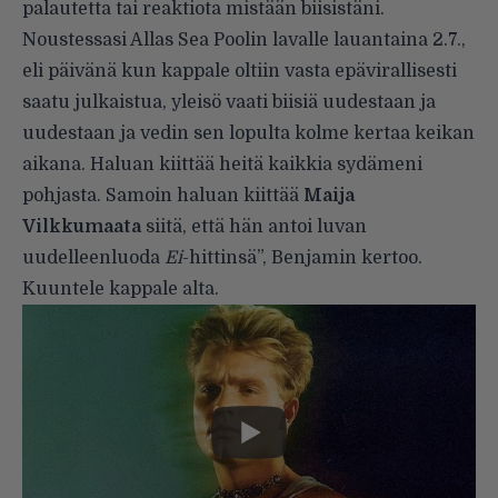
palautetta tai reaktiota mistään biisistäni.
Noustessasi Allas Sea Poolin lavalle lauantaina 2.7.,
eli päivänä kun kappale oltiin vasta epävirallisesti
saatu julkaistua, yleisö vaati biisiä uudestaan ja
uudestaan ja vedin sen lopulta kolme kertaa keikan
aikana. Haluan kiittää heitä kaikkia sydämeni
pohjasta. Samoin haluan kiittää
Maija
Vilkkumaata
siitä, että hän antoi luvan
uudelleenluoda
Ei
-hittinsä”, Benjamin kertoo.
Kuuntele kappale alta.