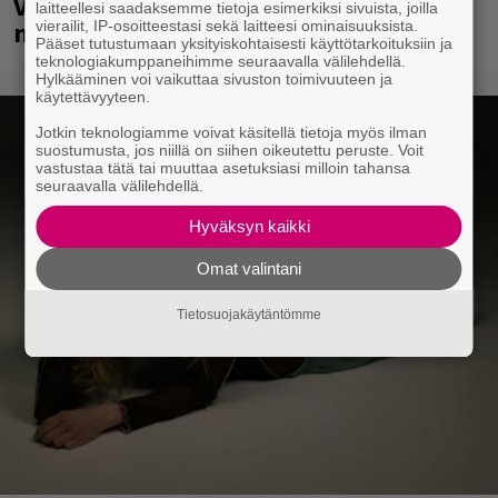
Veikkaus Arenalla syyskuussa – muista
laitteellesi saadaksemme tietoja esimerkiksi sivuista, joilla
myös metalliklassikot-konsertti
vierailit, IP-osoitteestasi sekä laitteesi ominaisuuksista.
Pääset tutustumaan yksityiskohtaisesti käyttötarkoituksiin ja
teknologiakumppaneihimme seuraavalla välilehdellä.
Hylkääminen voi vaikuttaa sivuston toimivuuteen ja
käytettävyyteen.
Jotkin teknologiamme voivat käsitellä tietoja myös ilman
suostumusta, jos niillä on siihen oikeutettu peruste. Voit
vastustaa tätä tai muuttaa asetuksiasi milloin tahansa
seuraavalla välilehdellä.
Hyväksyn kaikki
Omat valintani
Tietosuojakäytäntömme