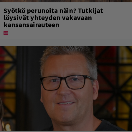
Syötkö perunoita näin? Tutkijat
löysivät yhteyden vakavaan
kansansairauteen