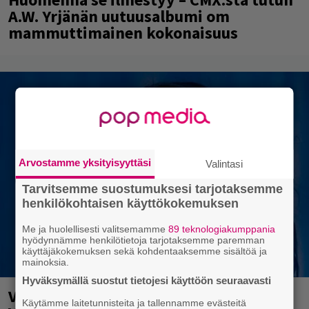
A.W. Yrjänän uutuusalbumi om
mammuttimainen kokonaisuus
Arvostamme yksityisyyttäsi
Valintasi
Tarvitsemme suostumuksesi tarjotaksemme
henkilökohtaisen käyttökokemuksen
Me ja huolellisesti valitsemamme
89 teknologiakumppania
hyödynnämme henkilötietoja tarjotaksemme paremman
käyttäjäkokemuksen sekä kohdentaaksemme sisältöä ja
mainoksia.
Hyväksymällä suostut tietojesi käyttöön seuraavasti
Valtava Yle 100 vuotta -tapahtuma
Käytämme laitetunnisteita ja tallennamme evästeitä