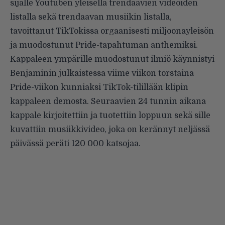
sijalle Youtuben yleisellä trendaavien videoiden
listalla sekä trendaavan musiikin listalla,
tavoittanut TikTokissa orgaanisesti miljoonayleisön
ja muodostunut Pride-tapahtuman anthemiksi.
Kappaleen ympärille muodostunut ilmiö käynnistyi
Benjaminin julkaistessa viime viikon torstaina
Pride-viikon kunniaksi TikTok-tilillään klipin
kappaleen demosta. Seuraavien 24 tunnin aikana
kappale kirjoitettiin ja tuotettiin loppuun sekä sille
kuvattiin musiikkivideo, joka on kerännyt neljässä
päivässä peräti 120 000 katsojaa.