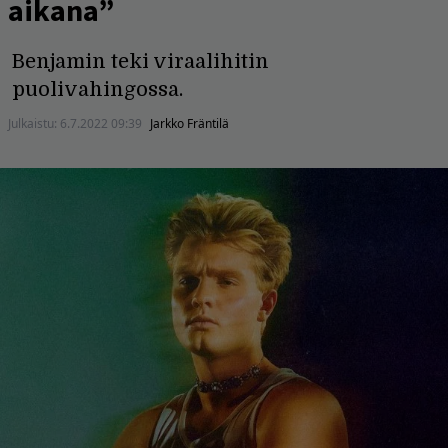
aikana”
Benjamin teki viraalihitin
puolivahingossa.
Julkaistu:
6.7.2022 09:39
Jarkko Fräntilä