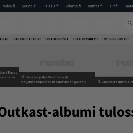
Voice.fi
Soundi.fi
Pelaaja.fi
Inferno.fi
Rumba.fi
Tilt.fi
Metel
TELUT
ARVIOT
LIVE
KOLUMNIT
PODCAST
EIKAT
KATUKULTTUURI
UUTUUSBIISIT
UUTUUSVIDEOT
MUSIIKKIVIDEOT
jäänyt Paavo
3.
sä – näitä
Weezer palaa Suomeen yli
4.
neljännesvuosisadan odotuksen jälkeen
Mainioita uutisia 
 Outkast-albumi tulos