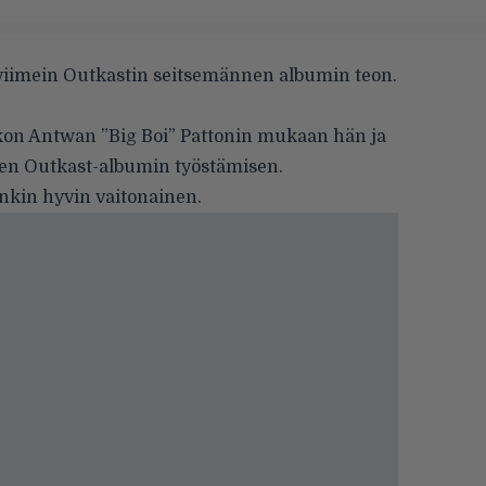
t viimein Outkastin seitsemännen albumin teon.
kon Antwan ”Big Boi” Pattonin
mukaan
hän ja
den Outkast-albumin työstämisen.
enkin hyvin vaitonainen.