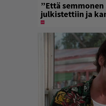
”Että semmonen si
julkistettiin ja k