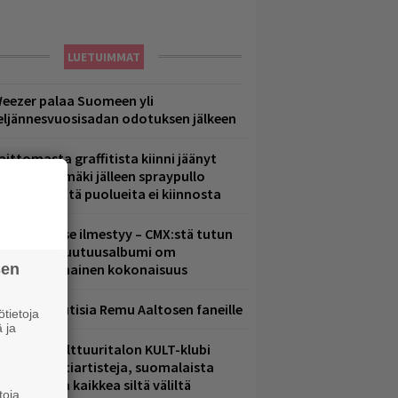
LUETUIMMAT
eezer palaa Suomeen yli
eljännesvuosisadan odotuksen jälkeen
aittomasta graffitista kiinni jäänyt
aavo Arhinmäki jälleen spraypullo
ädessä – näitä puolueita ei kiinnosta
uomenna se ilmestyy – CMX:stä tutun
.W. Yrjänän uutuusalbumi om
sen
ammuttimainen kokonaisuus
ainioita uutisia Remu Aaltosen faneille
tietoja
 ja
elsingin Kulttuuritalon KULT-klubi
arjoaa kulttiartisteja, suomalaista
saamista ja kaikkea siltä väliltä
toja