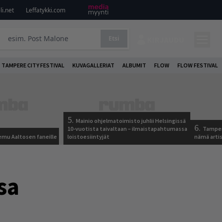
i.net
Leffatykki.com
Etsi
KIRJAUDU
TAMPERE CITY FESTIVAL
KUVAGALLERIAT
ALBUMIT
FLOW
FLOW FESTIVAL
5.
Mainio ohjelmatoimisto juhlii Helsingissä
6.
10-vuotista taivaltaan – ilmaistapahtumassa
Tamper
Remu Aaltosen faneille
loistoesiintyjät
nämä arti
sa