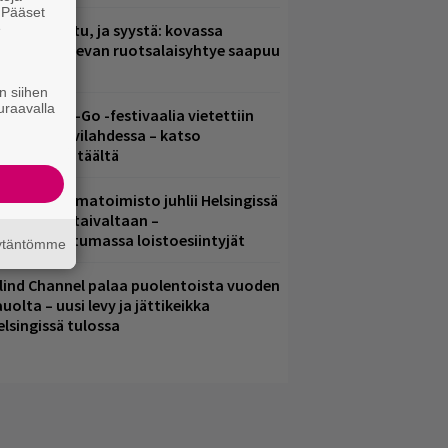
. Pääset
e
ent mainittu, ja syystä: kovassa
osteessa olevan ruotsalaisyhtye saapuu
uomeen
n siihen
uraavalla
ytäkesä Go-Go -festivaalia vietettiin
elsingin Suvilahdessa – katso
uvagalleria täältä
ainio ohjelmatoimisto juhlii Helsingissä
0-vuotista taivaltaan –
lmaistapahtumassa loistoesiintyjät
äytäntömme
lind Channel palaa puolentoista vuoden
uolta – uusi levy ja jättikeikka
elsingissä tulossa