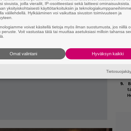
i sivuista, joilla vierailit, IP-osoitteestasi sekä laitteesi ominaisuuksista
an yksityiskohtaisesti käyttötarkoituksiin ja teknologiakumppaneihimm
K
la välilehdellä. Hylkääminen voi vaikuttaa sivuston toimivuuteen ja
n
yyteen.
S
knologiamme voivat käsitellä tietoja myös ilman suostumusta, jos niillä o
u peruste. Voit vastustaa tätä tai muuttaa asetuksiasi milloin tahansa se
J
lä.
H
k
Omat valintani
Hyväksyn kaikki
M
1
i
Tietosuojak
B
ta
H