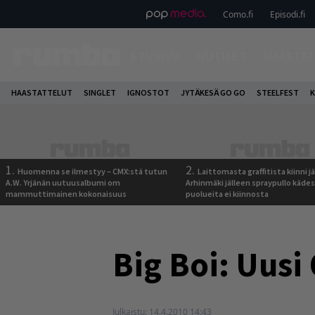
Como.fi
Episodi.fi
ETUSIVU
UUTISET
HAASTAT
HAASTATTELUT
SINGLET
IGNOSTOT
JYTÄKESÄ GO GO
STEELFEST
K
1.
2.
Huomenna se ilmestyy – CMX:stä tutun
Laittomasta graffitista kiinni 
A.W. Yrjänän uutuusalbumi om
Arhinmäki jälleen spraypullo kädes
mammuttimainen kokonaisuus
puolueita ei kiinnosta
Big Boi: Uusi
Julkaistu:
14.4.2010 14:43