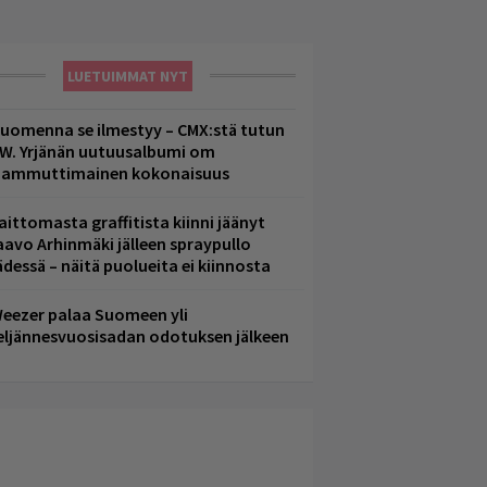
LUETUIMMAT NYT
uomenna se ilmestyy – CMX:stä tutun
.W. Yrjänän uutuusalbumi om
ammuttimainen kokonaisuus
aittomasta graffitista kiinni jäänyt
aavo Arhinmäki jälleen spraypullo
ädessä – näitä puolueita ei kiinnosta
eezer palaa Suomeen yli
eljännesvuosisadan odotuksen jälkeen