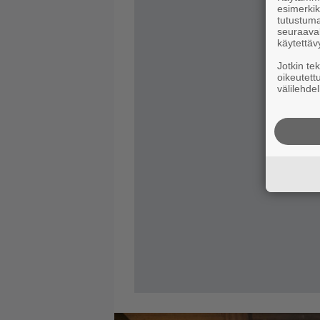
esimerkiks
tutustuma
seuraaval
käytettäv
Jotkin te
oikeutett
välilehdel