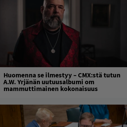
Huomenna se ilmestyy – CMX:stä tutun
A.W. Yrjänän uutuusalbumi om
mammuttimainen kokonaisuus