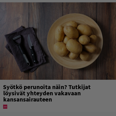
Syötkö perunoita näin? Tutkijat
löysivät yhteyden vakavaan
kansansairauteen