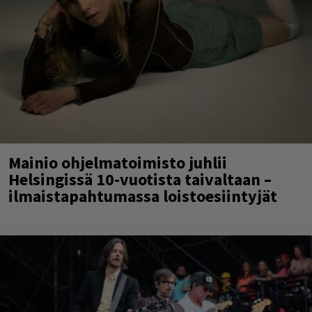
Mainio ohjelmatoimisto juhlii
Helsingissä 10-vuotista taivaltaan –
ilmaistapahtumassa loistoesiintyjät