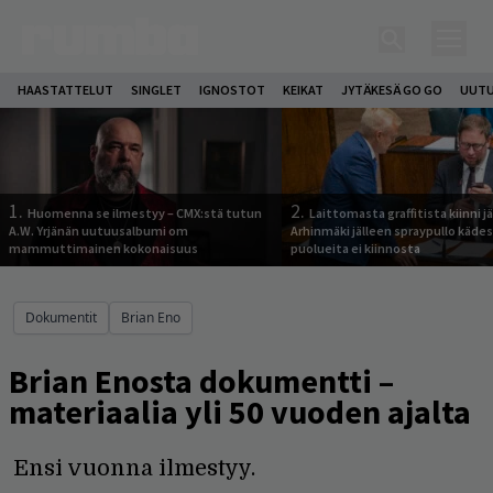
HAASTATTELUT
SINGLET
IGNOSTOT
KEIKAT
JYTÄKESÄ GO GO
UUTU
1.
2.
Huomenna se ilmestyy – CMX:stä tutun
Laittomasta graffitista kiinni 
A.W. Yrjänän uutuusalbumi om
Arhinmäki jälleen spraypullo kädes
mammuttimainen kokonaisuus
puolueita ei kiinnosta
Dokumentit
Brian Eno
Brian Enosta dokumentti –
materiaalia yli 50 vuoden ajalta
Ensi vuonna ilmestyy.