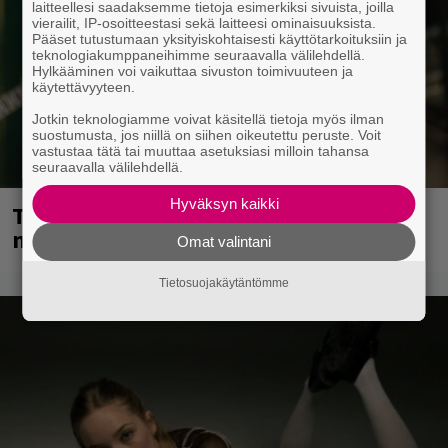
laitteellesi saadaksemme tietoja esimerkiksi sivuista, joilla
vierailit, IP-osoitteestasi sekä laitteesi ominaisuuksista.
Pääset tutustumaan yksityiskohtaisesti käyttötarkoituksiin ja
teknologiakumppaneihimme seuraavalla välilehdellä.
Hylkääminen voi vaikuttaa sivuston toimivuuteen ja
käytettävyyteen.
Jotkin teknologiamme voivat käsitellä tietoja myös ilman
suostumusta, jos niillä on siihen oikeutettu peruste. Voit
vastustaa tätä tai muuttaa asetuksiasi milloin tahansa
seuraavalla välilehdellä.
Hyväksyn kaikki
Tampereella sunnuntaina superpäivä –
nämä artistit mukana
Omat valintani
Tietosuojakäytäntömme