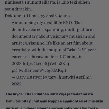
nimisestä suunnittelijasta, ja Eno teki siihen
soundtrackin.
Dokumentti ilmestyy ensi vuonna.
Announcing my next film: ENO. The
definitive career-spanning, multi-platform
documentary about visionary musician and
artist
@BrianEno
. It’s like an art film about
creativity, with the output of Brian’s 50-year
career as its raw material. Coming in
2023.
https://t.co/3QYwha2Khj
pic.twitter.com/75tgfUAKqH
— Gary Hustwit (@gary_hustwit)
April 27,
2022
Lue myös:
Tilaa Rumban uutiskirje ja tiedät mistä
kahvitauolla puhutaan! Nappaa ajankohtaiset musiikin
uutiset ja puheenaiheet suoraan sähköpostiin tästä.