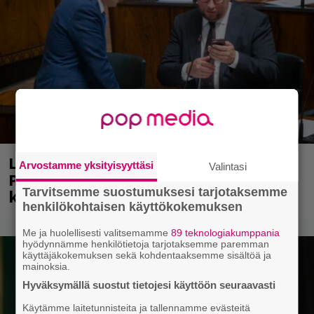
Laittomasta graffitista kiinni jäänyt
Arvostamme yksityisyyttäsi
Valintasi
Paavo Arhinmäki jälleen spraypullo
Tarvitsemme suostumuksesi tarjotaksemme
kädessä – näitä puolueita ei kiinnosta
henkilökohtaisen käyttökokemuksen
Me ja huolellisesti valitsemamme
89 teknologiakumppania
hyödynnämme henkilötietoja tarjotaksemme paremman
käyttäjäkokemuksen sekä kohdentaaksemme sisältöä ja
mainoksia.
Hyväksymällä suostut tietojesi käyttöön seuraavasti
Käytämme laitetunnisteita ja tallennamme evästeitä