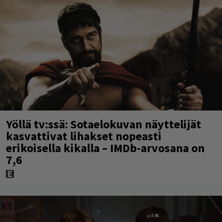
Yöllä tv:ssä: Sotaelokuvan näyttelijät
kasvattivat lihakset nopeasti
erikoisella kikalla – IMDb-arvosana on
7,6