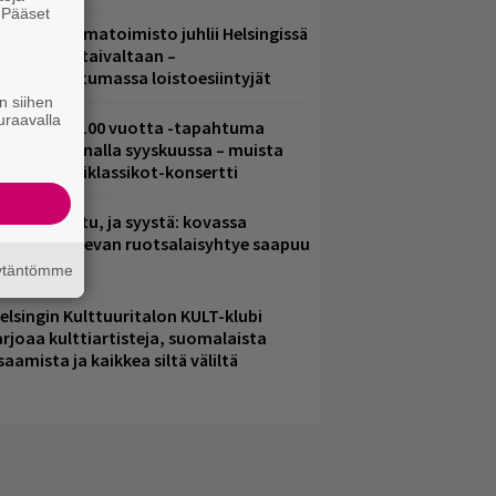
. Pääset
e
ainio ohjelmatoimisto juhlii Helsingissä
0-vuotista taivaltaan –
lmaistapahtumassa loistoesiintyjät
n siihen
uraavalla
altava Yle 100 vuotta -tapahtuma
eikkaus Arenalla syyskuussa – muista
yös metalliklassikot-konsertti
ent mainittu, ja syystä: kovassa
osteessa olevan ruotsalaisyhtye saapuu
uomeen
äytäntömme
elsingin Kulttuuritalon KULT-klubi
arjoaa kulttiartisteja, suomalaista
saamista ja kaikkea siltä väliltä