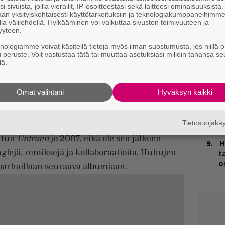
i sivuista, joilla vierailit, IP-osoitteestasi sekä laitteesi ominaisuuksista
an yksityiskohtaisesti käyttötarkoituksiin ja teknologiakumppaneihimm
M
la välilehdellä. Hylkääminen voi vaikuttaa sivuston toimivuuteen ja
1
yyteen.
i
knologiamme voivat käsitellä tietoja myös ilman suostumusta, jos niillä o
u peruste. Voit vastustaa tätä tai muuttaa asetuksiasi milloin tahansa se
V
lä.
V
m
Omat valintani
Hyväksyn kaikki
K
n
S
Tietosuojak
tys on viime vuoden
Heligoland
. Burial, aka
hutun
Untruen
jo 2007, eikä ole sen jälkeen
H
t
lejä, remiksejä ja kollaboraatioita.
Huhujen
o
parhaillaan seuraava albumiaan.