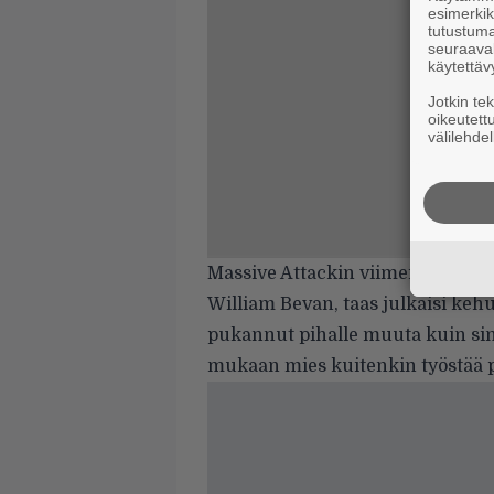
esimerkiks
tutustuma
seuraaval
käytettäv
Jotkin te
oikeutett
välilehdel
Massive Attackin viimeisin levy
William Bevan, taas julkaisi ke
pukannut pihalle muuta kuin sing
mukaan
mies kuitenkin työstää 