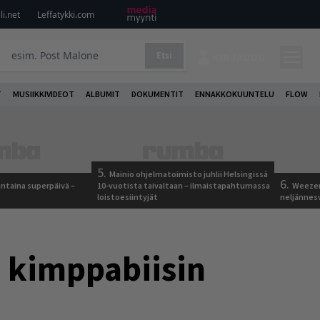
i.net
Leffatykki.com
Etsi
KIRJAUDU
T
MUSIIKKIVIDEOT
ALBUMIT
DOKUMENTIT
ENNAKKOKUUNTELU
FLOW
5.
Mainio ohjelmatoimisto juhlii Helsingissä
6.
ntaina superpäivä –
10-vuotista taivaltaan – ilmaistapahtumassa
Weezer
loistoesiintyjät
neljännes
t kimppabiisin