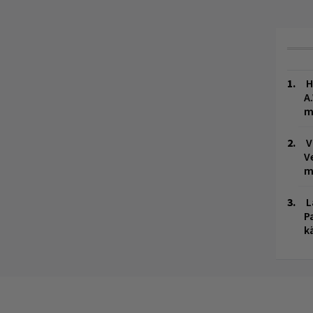
H
A
m
V
V
m
L
P
k