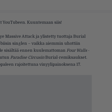
t YouTubeen. Kuuntemaan siis!
tye
Massive Attack
ja ylistetty tuottaja
Burial
biisin singlen – vaikka
aiemmin uhottiin
gle sisältää ennen kuulemattoman
Four Walls
-
 tutun
Paradise Circusin
Burial-remiksaukset.
aleen rajoitettuna vinyylipainoksena 17.