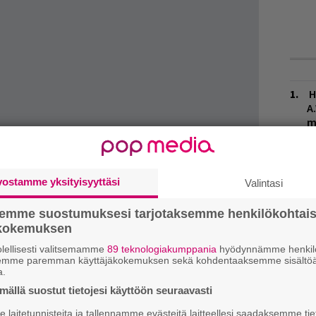
H
A
m
L
P
k
vostamme yksityisyyttäsi
Valintasi
semme suostumuksesi tarjotaksemme henkilökohtai
T
ur Wallsin
voi kuunnella alta:
n
ökokemuksen
lellisesti valitsemamme
89 teknologiakumppania
hyödynnämme henkilö
W
semme paremman käyttäjäkokemuksen sekä kohdentaaksemme sisältöä
a.
n
ällä suostut tietojesi käyttöön seuraavasti
M
laitetunnisteita ja tallennamme evästeitä laitteellesi saadaksemme tie