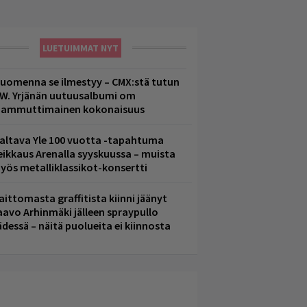
LUETUIMMAT NYT
uomenna se ilmestyy – CMX:stä tutun
.W. Yrjänän uutuusalbumi om
ammuttimainen kokonaisuus
altava Yle 100 vuotta -tapahtuma
eikkaus Arenalla syyskuussa – muista
yös metalliklassikot-konsertti
aittomasta graffitista kiinni jäänyt
aavo Arhinmäki jälleen spraypullo
ädessä – näitä puolueita ei kiinnosta