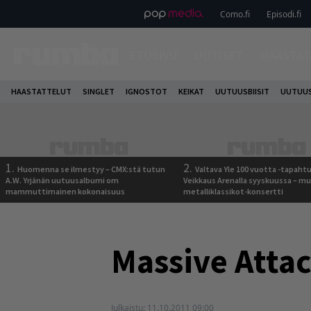
Como.fi
Episodi.fi
ETUSIVU
UUTISET
HAASTAT
HAASTATTELUT
SINGLET
IGNOSTOT
KEIKAT
UUTUUSBIISIT
UUTUUS
1.
2.
Huomenna se ilmestyy – CMX:stä tutun
Valtava Yle 100 vuotta -tapah
A.W. Yrjänän uutuusalbumi om
Veikkaus Arenalla syyskuussa – m
mammuttimainen kokonaisuus
metalliklassikot-konsertti
Massive Attac
Julkaistu:
11.10.2011 09:00