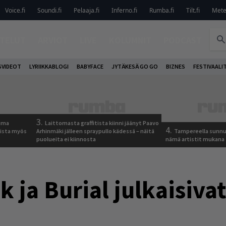
Voice.fi
Soundi.fi
Pelaaja.fi
Inferno.fi
Rumba.fi
Tilt.fi
Metel
TELUT
ARVIOT
LIVE
KOLUMNIT
PODCAST
VIDEOT
LYRIIKKABLOGI
BABYFACE
JYTÄKESÄ GO GO
BIZNES
FESTIVAALI
3.
tuma
Laittomasta graffitista kiinni jäänyt Paavo
4.
uista myös
Arhinmäki jälleen spraypullo kädessä – näitä
Tampereella sunnu
puolueita ei kiinnosta
nämä artistit mukana
k ja Burial julkaisiva