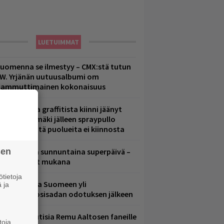
LUETUIMMAT
uomenna se ilmestyy – CMX:stä tutun
.W. Yrjänän uutuusalbumi om
ammuttimainen kokonaisuus
aittomasta graffitista kiinni jäänyt
aavo Arhinmäki jälleen spraypullo
ädessä – näitä puolueita ei kiinnosta
sen
ampereella sunnuntaina superpäivä –
ämä artistit mukana
tietoja
eezer palaa Suomeen yli
 ja
eljännesvuosisadan odotuksen jälkeen
ainioita uutisia Remu Aaltosen faneille
toja