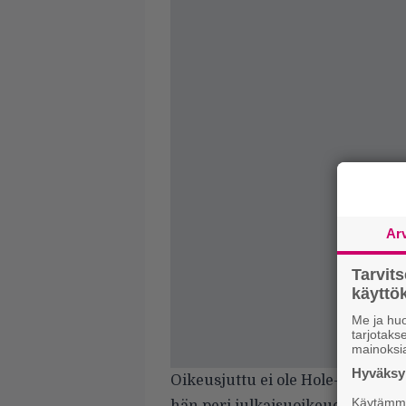
Ar
Tarvit
käytt
Me ja huo
tarjotak
mainoksi
Hyväksym
Oikeusjuttu ei ole Hole-laulaja
Käytämme 