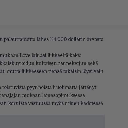
 palauttamatta lähes 114 000 dollarin arvosta
mukaan Love lainasi liikkeeltä kaksi
kukkaiskuvioidun kultaisen ranneketjun sekä
t, mutta liikkeeseen tiensä takaisin löysi vain
n toistuvista pyynnöistä huolimatta jättänyt
asianajajan mukaan lainasopimuksessa
levan koruista vastuussa myös niiden kadotessa