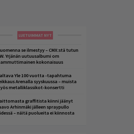
LUETUIMMAT NYT
uomenna se ilmestyy – CMX:stä tutun
.W. Yrjänän uutuusalbumi om
ammuttimainen kokonaisuus
altava Yle 100 vuotta -tapahtuma
eikkaus Arenalla syyskuussa – muista
yös metalliklassikot-konsertti
aittomasta graffitista kiinni jäänyt
aavo Arhinmäki jälleen spraypullo
ädessä – näitä puolueita ei kiinnosta