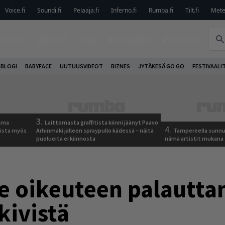
Voice.fi
Soundi.fi
Pelaaja.fi
Inferno.fi
Rumba.fi
Tilt.fi
Metel
TELUT
ARVIOT
LIVE
KOLUMNIT
PODCAST
ABLOGI
BABYFACE
UUTUUSVIDEOT
BIZNES
JYTÄKESÄ GO GO
FESTIVAALI
3.
tuma
Laittomasta graffitista kiinni jäänyt Paavo
4.
uista myös
Arhinmäki jälleen spraypullo kädessä – näitä
Tampereella sunnu
puolueita ei kiinnosta
nämä artistit mukana
e oikeuteen palautta
kivistä