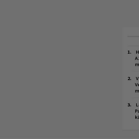
H
A
m
V
V
m
L
P
k