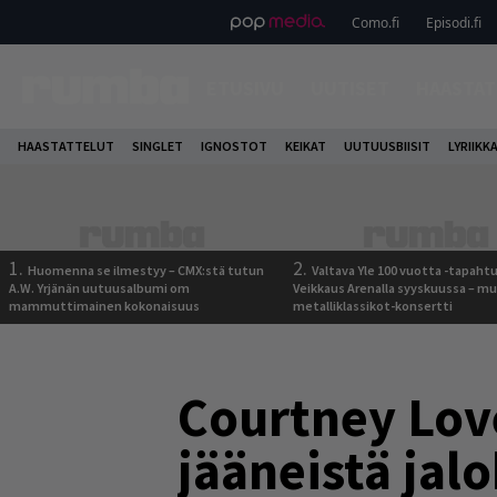
Como.fi
Episodi.fi
ETUSIVU
UUTISET
HAASTAT
HAASTATTELUT
SINGLET
IGNOSTOT
KEIKAT
UUTUUSBIISIT
LYRIIKK
1.
2.
Huomenna se ilmestyy – CMX:stä tutun
Valtava Yle 100 vuotta -tapah
A.W. Yrjänän uutuusalbumi om
Veikkaus Arenalla syyskuussa – m
mammuttimainen kokonaisuus
metalliklassikot-konsertti
Courtney Lov
jääneistä jalo