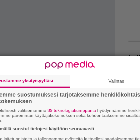
H
A
m
vostamme yksityisyyttäsi
Valintasi
L
P
semme suostumuksesi tarjotaksemme henkilökohtai
k
ökokemuksen
T
lellisesti valitsemamme
89 teknologiakumppania
hyödynnämme henkilö
semme paremman käyttäjäkokemuksen sekä kohdentaaksemme sisältöä
n
a.
ällä suostut tietojesi käyttöön seuraavasti
W
lle vuoden ensimmäinen. Kurt Cobainin leskenä
n
laitetunnisteita ja tallennamme evästeitä laitteellesi saadaksemme tie