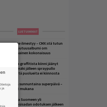
LUETUIMMAT
uomenna se ilmestyy – CMX:stä tutun
.W. Yrjänän uutuusalbumi om
ammuttimainen kokonaisuus
aittomasta graffitista kiinni jäänyt
aavo Arhinmäki jälleen spraypullo
sen
ädessä – näitä puolueita ei kiinnosta
ampereella sunnuntaina superpäivä –
tietoja
 ja
ämä artistit mukana
eezer palaa Suomeen yli
eljännesvuosisadan odotuksen jälkeen
toja