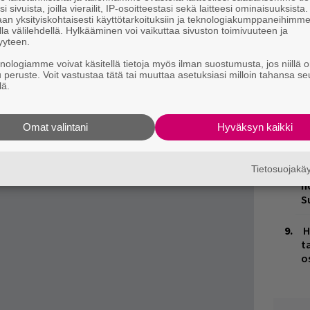
mpaan osaan kulttibändi Nirvanan tuotannosta
i sivuista, joilla vierailit, IP-osoitteestasi sekä laitteesi ominaisuuksista
autui rajuun rojaltiriitaan London and Co -
an yksityiskohtaisesti käyttötarkoituksiin ja teknologiakumppaneihimm
M
la välilehdellä. Hylkääminen voi vaikuttaa sivuston toimivuuteen ja
1
joonan tilityksestä, mutta Loven asianajajan
yyteen.
i
n sovittu.
knologiamme voivat käsitellä tietoja myös ilman suostumusta, jos niillä o
u peruste. Voit vastustaa tätä tai muuttaa asetuksiasi milloin tahansa se
M
ja tiedät mistä kahvitauolla puhutaan! Nappaa
lä.
puheenaiheet suoraan sähköpostiin tästä.
V
V
Omat valintani
Hyväksyn kaikki
m
Tietosuojak
K
n
S
H
t
o