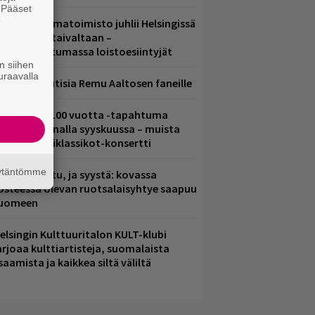
. Pääset
e
ainio ohjelmatoimisto juhlii Helsingissä
0-vuotista taivaltaan –
lmaistapahtumassa loistoesiintyjät
n siihen
uraavalla
ainioita uutisia Remu Aaltosen faneille
altava Yle 100 vuotta -tapahtuma
eikkaus Arenalla syyskuussa – muista
yös metalliklassikot-konsertti
äytäntömme
ent mainittu, ja syystä: kovassa
osteessa olevan ruotsalaisyhtye saapuu
uomeen
elsingin Kulttuuritalon KULT-klubi
arjoaa kulttiartisteja, suomalaista
saamista ja kaikkea siltä väliltä