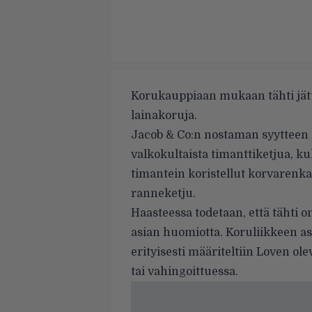
Korukauppiaan mukaan tähti jätti
lainakoruja.
Jacob & Co:n nostaman syytteen 
valkokultaista timanttiketjua, 
timantein koristellut korvarenkaa
ranneketju.
Haasteessa todetaan, että tähti o
asian huomiotta. Koruliikkeen 
erityisesti määriteltiin Loven o
tai vahingoittuessa.