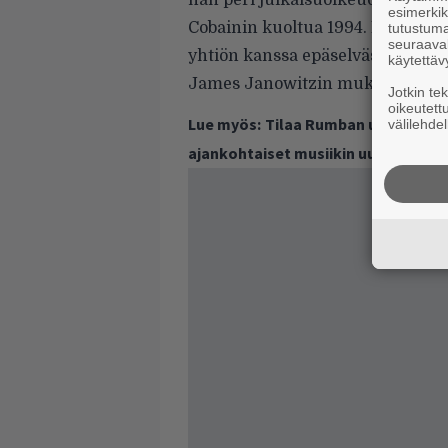
hän peri julkaisuoikeudet suuri
esimerkiks
Cobainin kuoltua 1994. Laulaja aj
tutustuma
seuraaval
yhtiön kanssa epäselvästä 20 mil
käytettäv
James Janowitzin mukaan asia o
Jotkin te
oikeutett
Lue myös:
Tilaa Rumban uutiskirje 
välilehdel
ajankohtaiset musiikin uutiset ja 