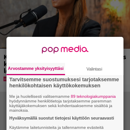
Karita Tykän ja Sami Saikkosen rakkaus
kukoistaa – vähäpukeista hempeilyä ja
Arvostamme yksityisyyttäsi
leveitä virnistyksiä laiturilla
Valintasi
Tarvitsemme suostumuksesi tarjotaksemme
henkilökohtaisen käyttökokemuksen
Me ja huolellisesti valitsemamme
89 teknologiakumppania
hyödynnämme henkilötietoja tarjotaksemme paremman
käyttäjäkokemuksen sekä kohdentaaksemme sisältöä ja
mainoksia.
Hyväksymällä suostut tietojesi käyttöön seuraavasti
Käytämme laitetunnisteita ja tallennamme evästeitä