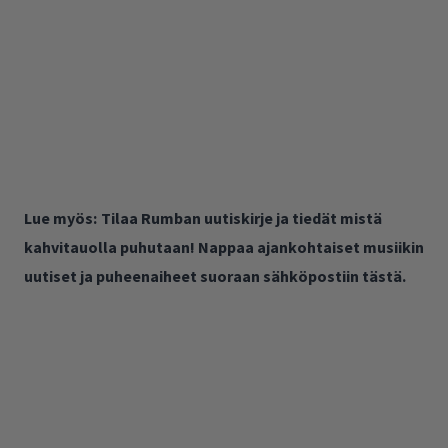
Lue myös:
Tilaa Rumban uutiskirje ja tiedät mistä
kahvitauolla puhutaan! Nappaa ajankohtaiset musiikin
uutiset ja puheenaiheet suoraan sähköpostiin tästä.