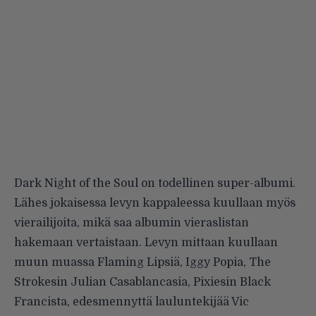
Dark Night of the Soul on todellinen super-albumi.
Lähes jokaisessa levyn kappaleessa kuullaan myös
vierailijoita, mikä saa albumin vieraslistan
hakemaan vertaistaan. Levyn mittaan kuullaan
muun muassa
Flaming Lipsiä
,
Iggy Popia
,
The
Strokesin
Julian Casablancasia
,
Pixiesin
Black
Francista
, edesmennyttä lauluntekijää
Vic