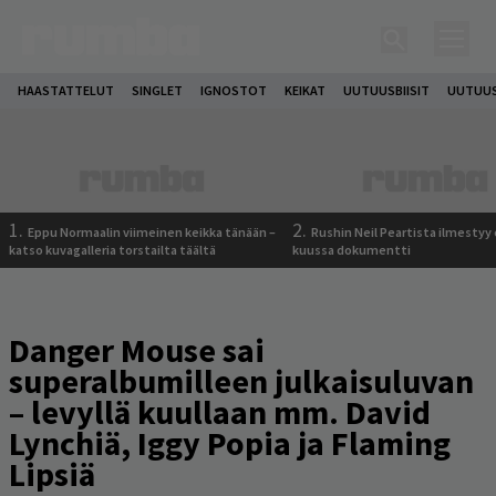
HAASTATTELUT
SINGLET
IGNOSTOT
KEIKAT
UUTUUSBIISIT
UUTUUS
1.
2.
Eppu Normaalin viimeinen keikka tänään –
Rushin Neil Peartista ilmestyy 
katso kuvagalleria torstailta täältä
kuussa dokumentti
Danger Mouse sai
superalbumilleen julkaisuluvan
– levyllä kuullaan mm. David
Lynchiä, Iggy Popia ja Flaming
Lipsiä