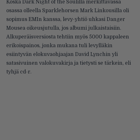
Koska Dark Night of the Soulilla merkittävässä
osassa olleella
Sparklehorsen
Mark Linkousilla oli
sopimus EMIn kanssa, levy-yhtiö uhkasi Danger
Mousea oikeusjutulla, jos albumi julkaistaisiin.
Alkuperäisversiosta tehtiin myös 5000 kappaleen
erikoispainos, jonka mukana tuli levylläkin
esiintyvän elokuvaohjaajan David Lynchin yli
satasivuinen valokuvakirja ja tietysti se tärkein, eli
tyhjä cd-r.