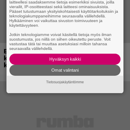
laitteellesi saadaksemme tietoja esimerkiksi sivuista, joilla
vierailit, IP-osoitteestasi sekä laitteesi ominaisuuksista.
Pääset tutustumaan yksityiskohtaisesti käyttötarkoituksiin ja
teknologiakumppaneihimme seuraavalla välilehdellä.
Hylkääminen voi vaikuttaa sivuston toimivuuteen ja
käytettävyyteen.
Jotkin teknologiamme voivat käsitellä tietoja myös ilman
suostumusta, jos niillä on siihen oikeutettu peruste. Voit
vastustaa tätä tai muuttaa asetuksiasi milloin tahansa
seuraavalla välilehdellä.
Eppu Normaali soitti viimeisen
keikkansa – nämä kappaleet sillä
Hyväksyn kaikki
kuultiin
Omat valintani
Tietosuojakäytäntömme