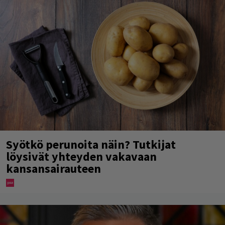
Syötkö perunoita näin? Tutkijat
löysivät yhteyden vakavaan
kansansairauteen