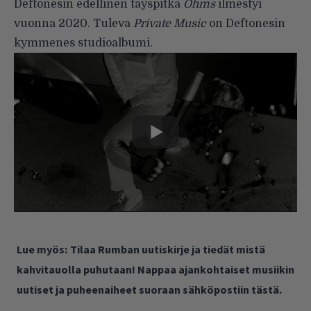
Deftonesin edellinen täyspitkä
Ohms
ilmestyi
vuonna 2020. Tuleva
Private Music
on Deftonesin
kymmenes studioalbumi.
Lue myös:
Tilaa Rumban uutiskirje ja tiedät mistä
kahvitauolla puhutaan! Nappaa ajankohtaiset musiikin
uutiset ja puheenaiheet suoraan sähköpostiin tästä.