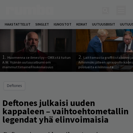
HAASTATTELUT
SINGLET
IGNOSTOT
KEIKAT
UUTUUSBIISIT
UUTUUS
1.
2.
Huomenna se ilmestyy – CMX:stä tutun
Laittomasta graffitista kiinni 
A.W. Yrjänän uutuusalbumi om
Arhinmäki jälleen spraypullo kädes
mammuttimainen kokonaisuus
puolueita ei kiinnosta
Deftones
Deftones julkaisi uuden
kappaleen – vaihtoehtometallin
legendat yhä elinvoimaisia