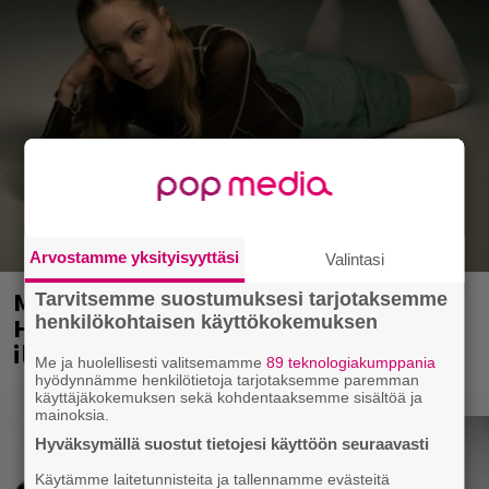
Arvostamme yksityisyyttäsi
Valintasi
Mainio ohjelmatoimisto juhlii
Tarvitsemme suostumuksesi tarjotaksemme
Helsingissä 10-vuotista taivaltaan –
henkilökohtaisen käyttökokemuksen
ilmaistapahtumassa loistoesiintyjät
Me ja huolellisesti valitsemamme
89 teknologiakumppania
hyödynnämme henkilötietoja tarjotaksemme paremman
käyttäjäkokemuksen sekä kohdentaaksemme sisältöä ja
mainoksia.
Hyväksymällä suostut tietojesi käyttöön seuraavasti
Käytämme laitetunnisteita ja tallennamme evästeitä