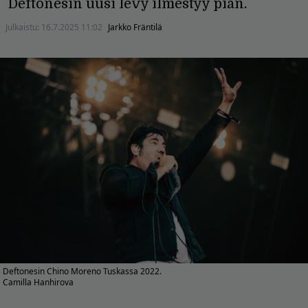
Deftonesin uusi levy ilmestyy pian.
Julkaistu:
16.7.2025 11:02
Jarkko Fräntilä
Deftonesin Chino Moreno Tuskassa 2022.
Camilla Hanhirova