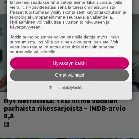
laitteellesi saadaksemme tietoja esimerkiksi sivuista, joilla
vierailit, IP-osoitteestasi sekä laitteesi ominaisuuksista.
Pääset tutustumaan yksityiskohtaisesti käyttötarkoituksiin ja
teknologiakumppaneihimme seuraavalla välilehdellä.
Hylkääminen voi vaikuttaa sivuston toimivuuteen ja
käytettävyyteen.
Jotkin teknologiamme voivat käsitellä tietoja myös ilman
suostumusta, jos niillä on siihen oikeutettu peruste. Voit
vastustaa tätä tai muuttaa asetuksiasi milloin tahansa
seuraavalla välilehdellä.
Hyväksyn kaikki
Omat valintani
Tietosuojakäytäntömme
Nyt Netflixissä: Yksi viime vuosien
parhaista rikossarjoista – IMDB-arvio
8,8