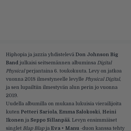
Hiphopia ja jazzia yhdistelevä
Don Johnson Big
Band
julkaisi seitsemännen albuminsa
Digital
Physical
perjantaina 6. toukokuuta. Levy on jatkoa
vuonna 2018 ilmestyneelle levylle
Physical Digital
,
ja sen
lupailtiin
ilmestyvän alun perin jo vuonna
2019.
Uudella albumilla on mukana lukuisia vierailijoita
kuten
Petteri Sariola
,
Emma Salokoski
,
Heini
Ikonen
ja
Seppo Sillanpää
. Levyn ensimmäiset
singlet
Blap Blap
ja
Eva + Manu
-duon kanssa tehty