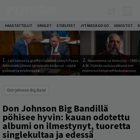
HAASTATTELUT
SINGLET
STEELFEST
JYTÄKESÄ GO GO
IGNOSTOT
K
1.
2.
Laittomasta graffitista kiinni jäänyt Paavo
Huomenna se ilmestyy – CMX:s
Arhinmäki jälleen spraypullo kädessä – näitä
A.W. Yrjänän uutuusalbumi om
puolueita ei kiinnosta
mammuttimainen kokonaisuus
Don Johnson Big Band
Don Johnson Big Bandillä
pöhisee hyvin: kauan odotettu
albumi on ilmestynyt, tuoretta
singlekultaa ja edessä