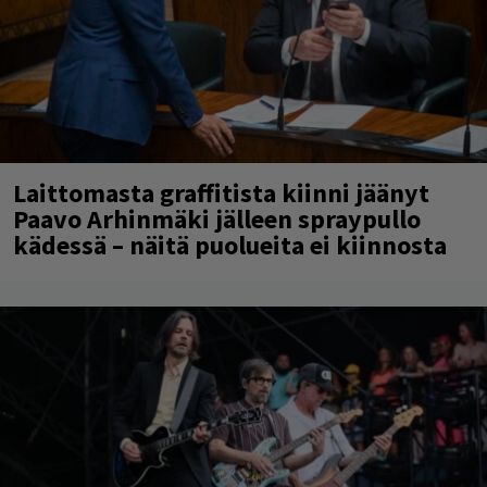
Laittomasta graffitista kiinni jäänyt
Paavo Arhinmäki jälleen spraypullo
kädessä – näitä puolueita ei kiinnosta