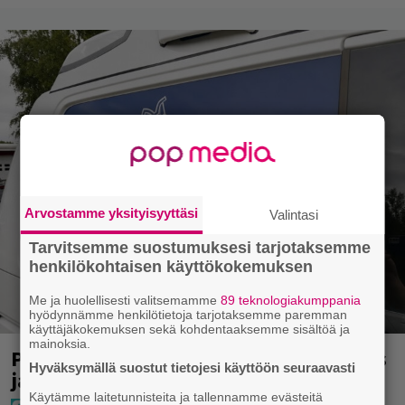
Arvostamme yksityisyyttäsi
Valintasi
Tarvitsemme suostumuksesi tarjotaksemme
henkilökohtaisen käyttökokemuksen
Me ja huolellisesti valitsemamme
89 teknologiakumppania
hyödynnämme henkilötietoja tarjotaksemme paremman
käyttäjäkokemuksen sekä kohdentaaksemme sisältöä ja
mainoksia.
Poliisilla tehovalvonta – tästä kysymys
Hyväksymällä suostut tietojesi käyttöön seuraavasti
ja näin kauan kestää
Käytämme laitetunnisteita ja tallennamme evästeitä