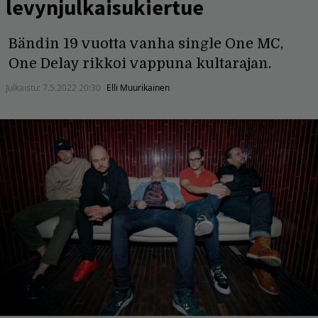
levynjulkaisukiertue
Bändin 19 vuotta vanha single One MC,
One Delay rikkoi vappuna kultarajan.
Julkaistu:
7.5.2022 20:30
Elli Muurikainen