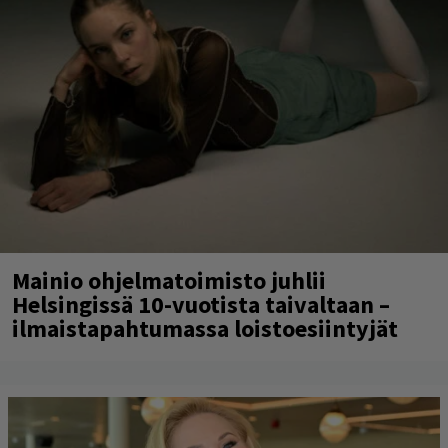
Mainio ohjelmatoimisto juhlii
Helsingissä 10-vuotista taivaltaan –
ilmaistapahtumassa loistoesiintyjät