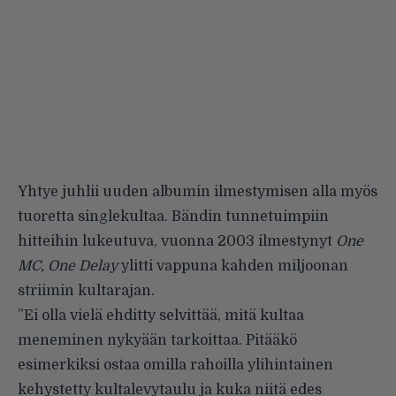
Yhtye juhlii uuden albumin ilmestymisen alla myös
tuoretta singlekultaa. Bändin tunnetuimpiin
hitteihin lukeutuva, vuonna 2003 ilmestynyt
One
MC, One Delay
ylitti vappuna kahden miljoonan
striimin kultarajan.
”Ei olla vielä ehditty selvittää, mitä kultaa
meneminen nykyään tarkoittaa. Pitääkö
esimerkiksi ostaa omilla rahoilla ylihintainen
kehystetty kultalevytaulu ja kuka niitä edes