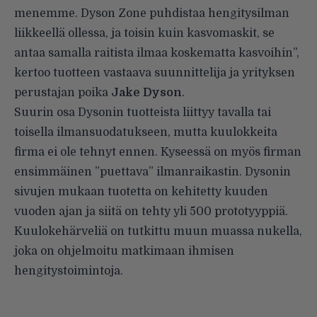
menemme. Dyson Zone puhdistaa hengitysilman
liikkeellä ollessa, ja toisin kuin kasvomaskit, se
antaa samalla raitista ilmaa koskematta kasvoihin”,
kertoo tuotteen vastaava suunnittelija ja yrityksen
perustajan poika
Jake Dyson
.
Suurin osa Dysonin tuotteista liittyy tavalla tai
toisella ilmansuodatukseen, mutta kuulokkeita
firma ei ole tehnyt ennen. Kyseessä on myös firman
ensimmäinen ”puettava” ilmanraikastin. Dysonin
sivujen mukaan tuotetta on kehitetty kuuden
vuoden ajan ja siitä on tehty yli 500 prototyyppiä.
Kuulokehärveliä on tutkittu muun muassa nukella,
joka on ohjelmoitu matkimaan ihmisen
hengitystoimintoja.