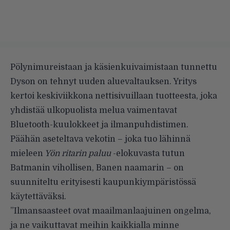
Pölynimureistaan ja käsienkuivaimistaan tunnettu
Dyson on tehnyt uuden aluevaltauksen. Yritys
kertoi keskiviikkona
nettisivuillaan
tuotteesta, joka
yhdistää ulkopuolista melua vaimentavat
Bluetooth-kuulokkeet ja ilmanpuhdistimen.
Päähän aseteltava vekotin – joka tuo lähinnä
mieleen
Yön ritarin paluu
-elokuvasta tutun
Batmanin vihollisen, Banen naamarin – on
suunniteltu erityisesti kaupunkiympäristössä
käytettäväksi.
”Ilmansaasteet ovat maailmanlaajuinen ongelma,
ja ne vaikuttavat meihin kaikkialla minne