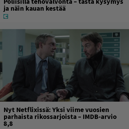
Poliisilla tehovalvonta – tästä kysymys
ja näin kauan kestää
Nyt Netflixissä: Yksi viime vuosien
parhaista rikossarjoista – IMDB-arvio
8,8