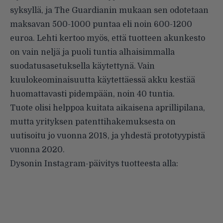
syksyllä, ja
The Guardianin mukaan
sen odotetaan
maksavan 500-1000 puntaa eli noin 600-1200
euroa. Lehti kertoo myös, että tuotteen akunkesto
on vain neljä ja puoli tuntia alhaisimmalla
suodatusasetuksella käytettynä. Vain
kuulokeominaisuutta käytettäessä akku kestää
huomattavasti pidempään, noin 40 tuntia.
Tuote olisi helppoa kuitata aikaisena aprillipilana,
mutta yrityksen patenttihakemuksesta on
uutisoitu
jo vuonna 2018, ja yhdestä
prototyypistä
vuonna 2020.
Dysonin Instagram-päivitys tuotteesta alla: