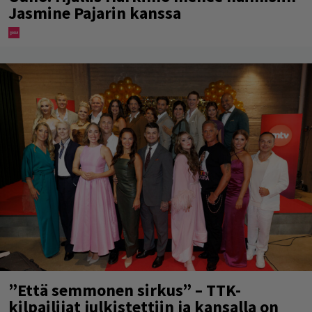
Jasmine Pajarin kanssa
”Että semmonen sirkus” – TTK-
kilpailijat julkistettiin ja kansalla on