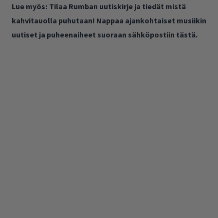
Lue myös:
Tilaa Rumban uutiskirje ja tiedät mistä
kahvitauolla puhutaan! Nappaa ajankohtaiset musiikin
uutiset ja puheenaiheet suoraan sähköpostiin tästä.