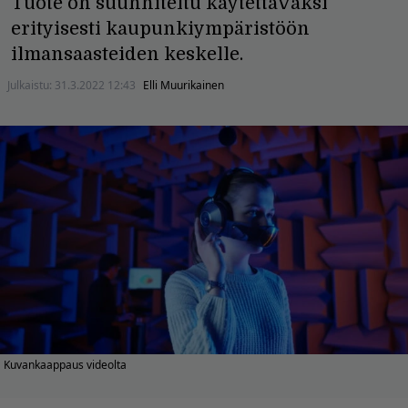
Tuote on suunniteltu käytettäväksi
erityisesti kaupunkiympäristöön
ilmansaasteiden keskelle.
Julkaistu:
31.3.2022 12:43
Elli Muurikainen
Kuvankaappaus videolta