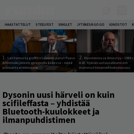
HAASTATTELUT
STEELFEST
SINGLET
JYTÄKESÄ GO GO
IGNOSTOT
K
1.
2.
Laittomasta graffitista kiinni jäänyt Paavo
Huomenna se ilmestyy – CMX:s
Arhinmäki jälleen spraypullo kädessä – näitä
A.W. Yrjänän uutuusalbumi om
puolueita ei kiinnosta
mammuttimainen kokonaisuus
Dysonin uusi härveli on kuin
scifileffasta – yhdistää
Bluetooth-kuulokkeet ja
ilmanpuhdistimen