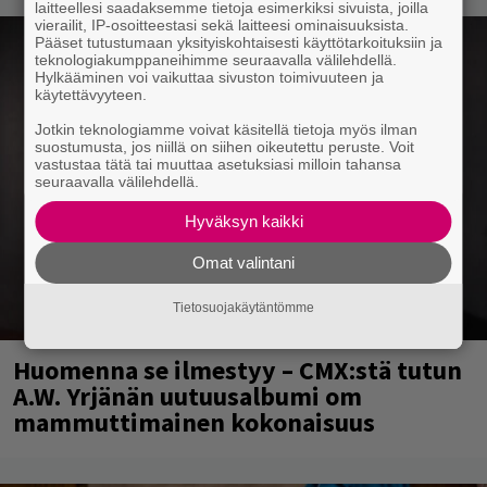
laitteellesi saadaksemme tietoja esimerkiksi sivuista, joilla
vierailit, IP-osoitteestasi sekä laitteesi ominaisuuksista.
Pääset tutustumaan yksityiskohtaisesti käyttötarkoituksiin ja
teknologiakumppaneihimme seuraavalla välilehdellä.
Hylkääminen voi vaikuttaa sivuston toimivuuteen ja
käytettävyyteen.
Jotkin teknologiamme voivat käsitellä tietoja myös ilman
suostumusta, jos niillä on siihen oikeutettu peruste. Voit
vastustaa tätä tai muuttaa asetuksiasi milloin tahansa
seuraavalla välilehdellä.
Hyväksyn kaikki
Omat valintani
Tietosuojakäytäntömme
Huomenna se ilmestyy – CMX:stä tutun
A.W. Yrjänän uutuusalbumi om
mammuttimainen kokonaisuus