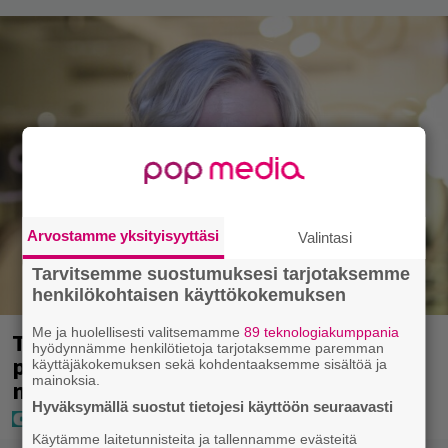
Arvostamme yksityisyyttäsi
Valintasi
Tarvitsemme suostumuksesi tarjotaksemme
henkilökohtaisen käyttökokemuksen
Me ja huolellisesti valitsemamme
89 teknologiakumppania
Tältä näyttää Vappu Pimiän
hyödynnämme henkilötietoja tarjotaksemme paremman
perhelomalla Portugalissa – ”Kaunis
käyttäjäkokemuksen sekä kohdentaaksemme sisältöä ja
mainoksia.
mekko”
Hyväksymällä suostut tietojesi käyttöön seuraavasti
Käytämme laitetunnisteita ja tallennamme evästeitä