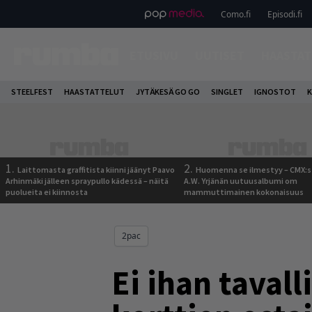
Como.fi
Episodi.fi
ETUSIVU
UUTISET
HAASTAT
STEELFEST
HAASTATTELUT
JYTÄKESÄ GO GO
SINGLET
IGNOSTOT
K
1.
2.
Laittomasta graffitista kiinni jäänyt Paavo
Huomenna se ilmestyy – CMX:s
Arhinmäki jälleen spraypullo kädessä – näitä
A.W. Yrjänän uutuusalbumi om
puolueita ei kiinnosta
mammuttimainen kokonaisuus
2pac
Ei ihan tavall