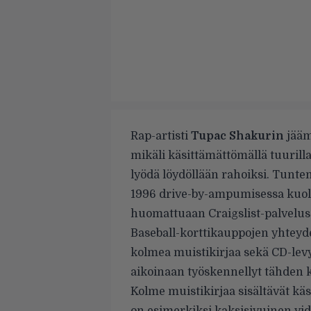
Rap-artisti
Tupac Shakurin
jäämi
mikäli käsittämättömällä tuurilla
lyödä löydöllään rahoiksi. Tunte
1996 drive-by-ampumisessa kuoll
huomattuaan Craigslist-palveluss
Baseball-korttikauppojen yhteydes
kolmea muistikirjaa sekä CD-levyjä
aikoinaan työskennellyt tähden 
Kolme muistikirjaa sisältävät käs