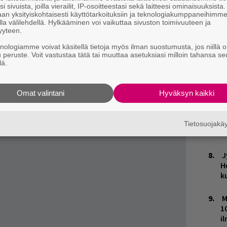
M
i sivuista, joilla vierailit, IP-osoitteestasi sekä laitteesi ominaisuuksista
an yksityiskohtaisesti käyttötarkoituksiin ja teknologiakumppaneihimm
la välilehdellä. Hylkääminen voi vaikuttaa sivuston toimivuuteen ja
H
yyteen.
A
, mutta ainakin käsialan puolesta muistikirjat
m
knologiamme voivat käsitellä tietoja myös ilman suostumusta, jos niillä o
u peruste. Voit vastustaa tätä tai muuttaa asetuksiasi milloin tahansa se
imeäkin käyttäneen artistin äiti
Afeni Shakur
lä.
H
a tavaroiden myymisen eteenpäin.
t
o
ja tiedät mistä kahvitauolla puhutaan! Nappaa
Omat valintani
Hyväksyn kaikki
puheenaiheet suoraan sähköpostiin tästä.
K
n
Tietosuojak
S
J
H
k
M
1
i