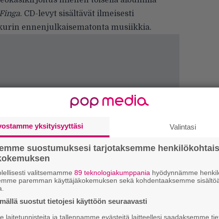
eokäsikirjoitus miehen toisella albumilla
 Finga
. CD-levyt sisältävät ilmeisesti
urin ennenjulkaisematonta musiikkia.
W
vostamme yksityisyyttäsi
n
Valintasi
semme suostumuksesi tarjotaksemme henkilökohtai
Ä
ökokemuksen
es
lellisesti valitsemamme
89 teknologiakumppania
hyödynnämme henkilö
L
semme paremman käyttäjäkokemuksen sekä kohdentaaksemme sisältöä
a.
P
k
ällä suostut tietojesi käyttöön seuraavasti
laitetunnisteita ja tallennamme evästeitä laitteellesi saadaksemme tie