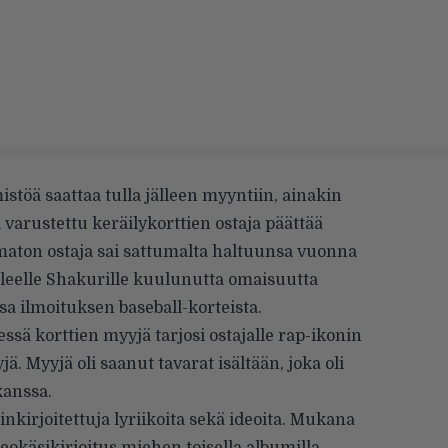
stöä saattaa tulla jälleen myyntiin, ainakin
 varustettu keräilykorttien ostaja päättää
maton ostaja sai sattumalta haltuunsa vuonna
eelle Shakurille kuulunutta omaisuutta
a ilmoituksen baseball-korteista.
sä korttien myyjä tarjosi ostajalle rap-ikonin
. Myyjä oli saanut tavarat isältään, joka oli
kanssa.
inkirjoitettuja lyriikoita sekä ideoita. Mukana