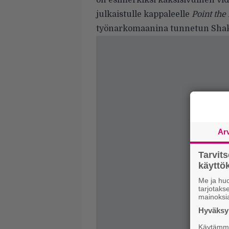
on esimerkiksi kaksisivuinen vid
julkaistulle kappaleelle
Point the
työnarkomaanina tunnetun Shak
Ar
Tarvit
käytt
Me ja huo
tarjotak
mainoksi
Hyväksym
Käytämme 