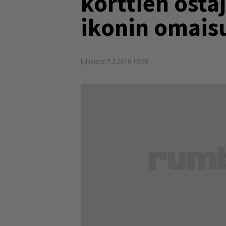
korttien osta
ikonin omais
Julkaistu:
7.3.2016 18:58