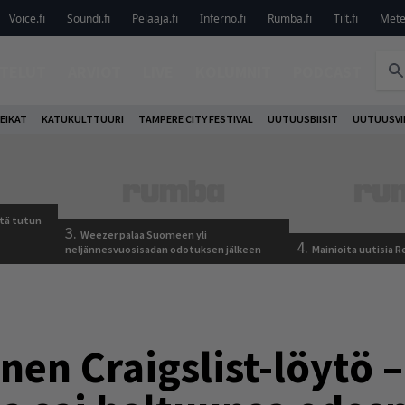
Voice.fi
Soundi.fi
Pelaaja.fi
Inferno.fi
Rumba.fi
Tilt.fi
Metel
TELUT
ARVIOT
LIVE
KOLUMNIT
PODCAST
EIKAT
KATUKULTTUURI
TAMPERE CITY FESTIVAL
UUTUUSBIISIT
UUTUUSVI
tä tutun
3.
Weezer palaa Suomeen yli
4.
neljännesvuosisadan odotuksen jälkeen
Mainioita uutisia 
inen Craigslist-löytö 