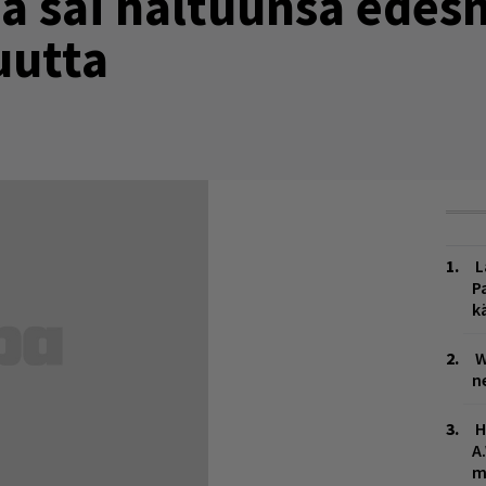
ja sai haltuunsa ede
uutta
L
P
k
W
n
H
A
m