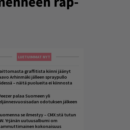
smenneen rap-
LUETUIMMAT NYT
aittomasta graffitista kiinni jäänyt
aavo Arhinmäki jälleen spraypullo
ädessä – näitä puolueita ei kiinnosta
eezer palaa Suomeen yli
eljännesvuosisadan odotuksen jälkeen
uomenna se ilmestyy – CMX:stä tutun
.W. Yrjänän uutuusalbumi om
ammuttimainen kokonaisuus