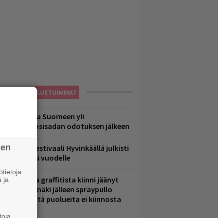
LUETUIMMAT
eezer palaa Suomeen yli
eljännesvuosisadan odotuksen jälkeen
sen
ärimetallifestivaali Hyvinkäällä julkisti
iintyjiä ensi vuodelle
tietoja
aittomasta graffitista kiinni jäänyt
 ja
aavo Arhinmäki jälleen spraypullo
ädessä – näitä puolueita ei kiinnosta
toja