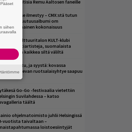
ainioita uutisia Remu Aaltosen faneille
. Pääset
e
uomenna se ilmestyy – CMX:stä tutun
.W. Yrjänän uutuusalbumi om
ammuttimainen kokonaisuus
n siihen
uraavalla
elsingin Kulttuuritalon KULT-klubi
arjoaa kulttiartisteja, suomalaista
saamista ja kaikkea siltä väliltä
ent mainittu, ja syystä: kovassa
osteessa olevan ruotsalaisyhtye saapuu
äytäntömme
uomeen
ytäkesä Go-Go -festivaalia vietettiin
elsingin Suvilahdessa – katso
uvagalleria täältä
ainio ohjelmatoimisto juhlii Helsingissä
0-vuotista taivaltaan –
lmaistapahtumassa loistoesiintyjät