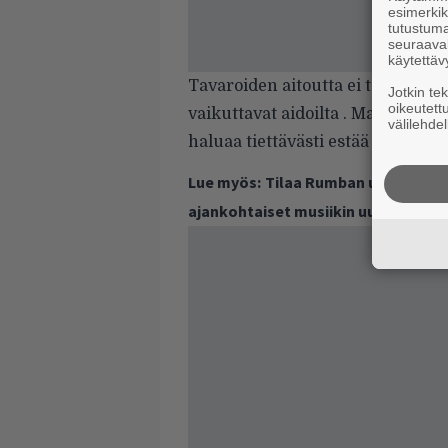
esimerkiks
tutustuma
seuraaval
käytettäv
Tavaroiden aitoutta ei todistettu
Jotkin te
oikeutett
vaikuttavat aidoilta . Makaveli-n
välilehdel
haluaa tiettävästi estää poikans
Lue myös:
Tilaa Rumban uutiskirje 
ajankohtaiset musiikin uutiset ja 