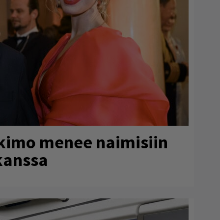
rkimo menee naimisiin
kanssa