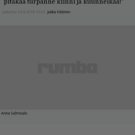
pitäkää turpanne kiinni ja kuunnelkaa!"
Julkaistu:
24.8.2018 10:14
Jukka Hätinen
Anna Salmisalo