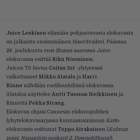
Juice Leskisen
elämään pohjautuvasta elokuvasta
on julkaistu ensimmäinen tiiseritraileri. Pääosaa
26. joulukuuta ensi-iltansa saavassa
Juice
-
elokuvassa esittää
Riku Nieminen
.
Juicen 70-luvun
Coitus Int
-yhtyeessä
vaikuttaneet
Mikko Alatalo
ja
Harri
Rinne
nähdään roolihenkilöinä elokuvassa.
Alataloa näyttelee
Antti Tuomas Heikkinen
ja
Rinnettä
Pekka Strang
.
Elokuvan ohjasi Cannesin elokuvajuhlien
lyhytelokuvasarjassa kunniamaininnan
Katto
-
elokuvasta voittanut
Teppo Airaksinen
(
Kulman
pojat, Napapiirin sankarit 2, Downshiftaajat
).