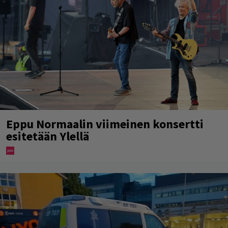
Eppu Normaalin viimeinen konsertti
esitetään Ylellä