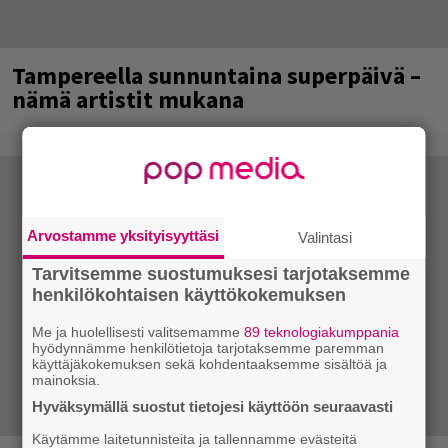
Tampereella sunnuntaina superpäivä –
nämä artistit mukana
Arvostamme yksityisyyttäsi
Valintasi
Tarvitsemme suostumuksesi tarjotaksemme
henkilökohtaisen käyttökokemuksen
Me ja huolellisesti valitsemamme
89 teknologiakumppania
hyödynnämme henkilötietoja tarjotaksemme paremman
käyttäjäkokemuksen sekä kohdentaaksemme sisältöä ja
mainoksia.
Hyväksymällä suostut tietojesi käyttöön seuraavasti
Käytämme laitetunnisteita ja tallennamme evästeitä