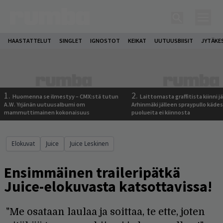
HAASTATTELUT
SINGLET
IGNOSTOT
KEIKAT
UUTUUSBIISIT
JYTÄKE
1.
2.
Huomenna se ilmestyy – CMX:stä tutun
Laittomasta graffitista kiinni 
A.W. Yrjänän uutuusalbumi om
Arhinmäki jälleen spraypullo kädes
mammuttimainen kokonaisuus
puolueita ei kiinnosta
Elokuvat
Juice
Juice Leskinen
Ensimmäinen traileripätkä
Juice-elokuvasta katsottavissa!
"Me osataan laulaa ja soittaa, te ette, joten