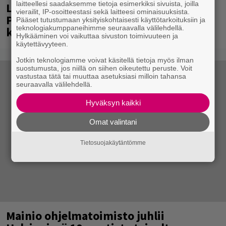
laitteellesi saadaksemme tietoja esimerkiksi sivuista, joilla
Laittomasta graffitista kiinni jäänyt
vierailit, IP-osoitteestasi sekä laitteesi ominaisuuksista.
Paavo Arhinmäki jälleen spraypullo
Pääset tutustumaan yksityiskohtaisesti käyttötarkoituksiin ja
teknologiakumppaneihimme seuraavalla välilehdellä.
kädessä – näitä puolueita ei kiinnosta
Hylkääminen voi vaikuttaa sivuston toimivuuteen ja
käytettävyyteen.
Jotkin teknologiamme voivat käsitellä tietoja myös ilman
suostumusta, jos niillä on siihen oikeutettu peruste. Voit
vastustaa tätä tai muuttaa asetuksiasi milloin tahansa
seuraavalla välilehdellä.
Hyväksyn kaikki
Omat valintani
Tietosuojakäytäntömme
Mainio ohjelmatoimisto juhlii