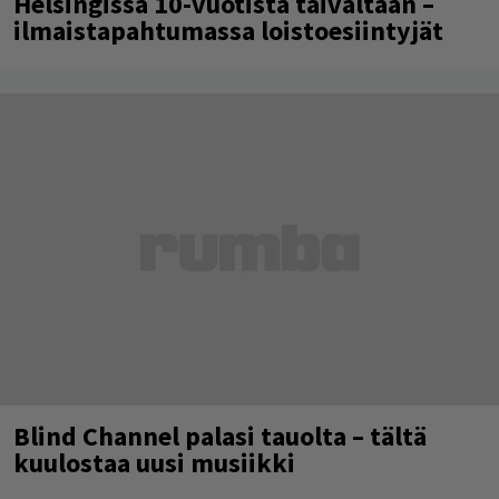
Helsingissä 10-vuotista taivaltaan –
ilmaistapahtumassa loistoesiintyjät
Blind Channel palasi tauolta – tältä
kuulostaa uusi musiikki