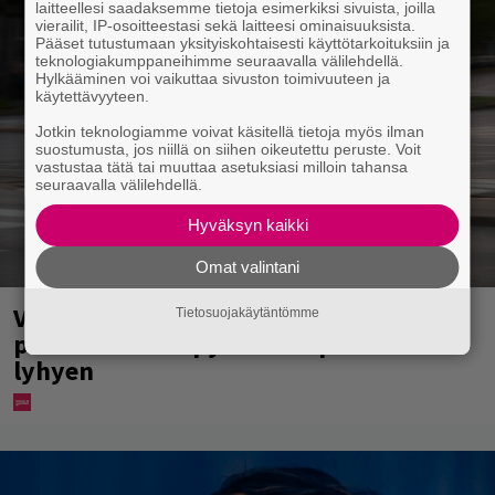
laitteellesi saadaksemme tietoja esimerkiksi sivuista, joilla
vierailit, IP-osoitteestasi sekä laitteesi ominaisuuksista.
Pääset tutustumaan yksityiskohtaisesti käyttötarkoituksiin ja
teknologiakumppaneihimme seuraavalla välilehdellä.
Hylkääminen voi vaikuttaa sivuston toimivuuteen ja
käytettävyyteen.
Jotkin teknologiamme voivat käsitellä tietoja myös ilman
suostumusta, jos niillä on siihen oikeutettu peruste. Voit
vastustaa tätä tai muuttaa asetuksiasi milloin tahansa
seuraavalla välilehdellä.
Hyväksyn kaikki
Omat valintani
Virkavalta takaa-ajoi skoottereita –
Tietosuojakäytäntömme
poliisimoottoripyörä teki paosta
lyhyen