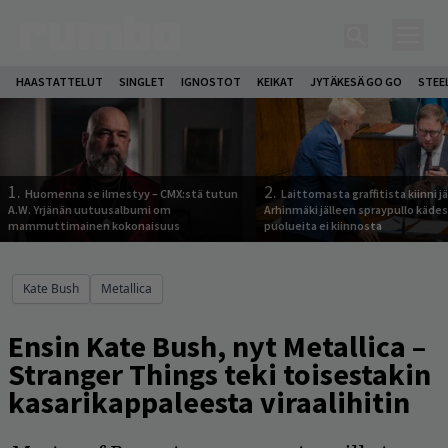
HAASTATTELUT
SINGLET
IGNOSTOT
KEIKAT
JYTÄKESÄ GO GO
STEE
1.
2.
Huomenna se ilmestyy – CMX:stä tutun
Laittomasta graffitista kiinni 
A.W. Yrjänän uutuusalbumi om
Arhinmäki jälleen spraypullo kädes
mammuttimainen kokonaisuus
puolueita ei kiinnosta
Kate Bush
Metallica
Ensin Kate Bush, nyt Metallica –
Stranger Things teki toisestakin
kasarikappaleesta viraalihitin