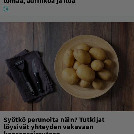
lomaa, aurinkoa ja iloa
Syötkö perunoita näin? Tutkijat
löysivät yhteyden vakavaan
kansansairauteen