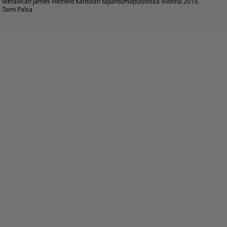
Metallican James Hetfield Kantolan tapahtumapuistossa vuonna 2019.
Tomi Palsa