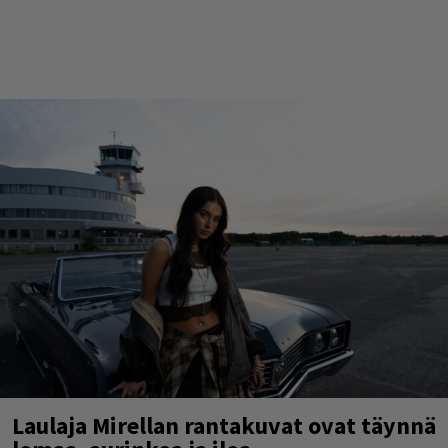
Laulaja Mirellan rantakuvat ovat täynnä