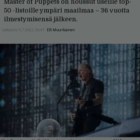
Master of Puppets on noussut useille top-
50 -listoille ympäri maailmaa – 36 vuotta
ilmestymisensä jälkeen.
Julkaistu:
5.7.2022 20:47
Elli Muurikainen