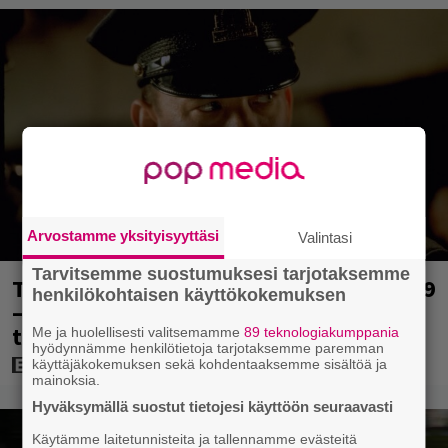
Arvostamme yksityisyyttäsi
Valintasi
Tarvitsemme suostumuksesi tarjotaksemme
Tänään tv:ssä: Loistoleffa vuodelta 1999
henkilökohtaisen käyttökokemuksen
– Stephen King ja Tom Hanks laadun
takeina
Me ja huolellisesti valitsemamme
89 teknologiakumppania
hyödynnämme henkilötietoja tarjotaksemme paremman
käyttäjäkokemuksen sekä kohdentaaksemme sisältöä ja
mainoksia.
Hyväksymällä suostut tietojesi käyttöön seuraavasti
Käytämme laitetunnisteita ja tallennamme evästeitä