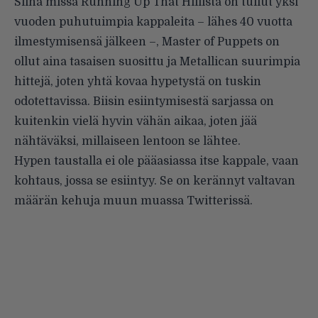
Siinä missä Running Up That Hillistä on tullut yksi
vuoden puhutuimpia kappaleita – lähes 40 vuotta
ilmestymisensä jälkeen –, Master of Puppets on
ollut aina tasaisen suosittu ja Metallican suurimpia
hittejä, joten yhtä kovaa hypetystä on tuskin
odotettavissa. Biisin esiintymisestä sarjassa on
kuitenkin vielä hyvin vähän aikaa, joten jää
nähtäväksi, millaiseen lentoon se lähtee.
Hypen taustalla ei ole pääasiassa itse kappale, vaan
kohtaus, jossa se esiintyy. Se on kerännyt valtavan
määrän kehuja muun muassa Twitterissä.