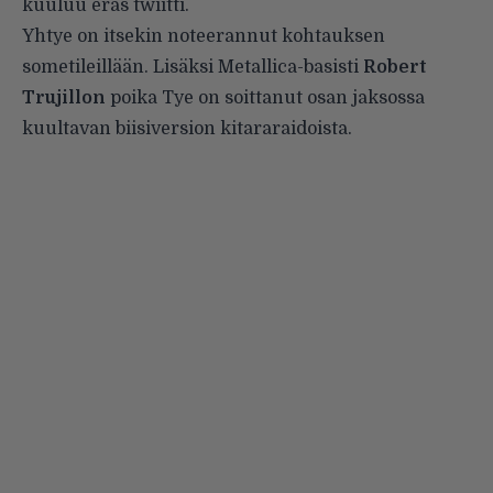
kuuluu eräs
twiitti
.
Yhtye on itsekin
noteerannut
kohtauksen
sometileillään. Lisäksi Metallica-basisti
Robert
Trujillon
poika Tye on soittanut osan jaksossa
kuultavan biisiversion kitararaidoista.