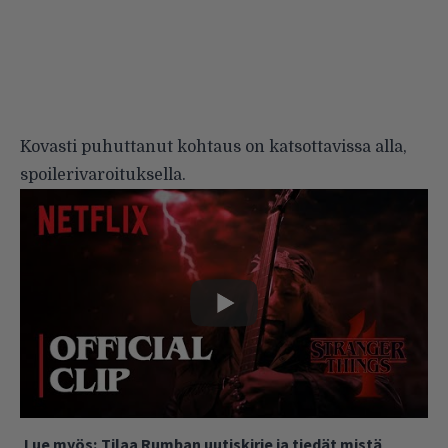
Kovasti puhuttanut kohtaus on katsottavissa alla,
spoilerivaroituksella.
Lue myös:
Tilaa Rumban uutiskirje ja tiedät mistä