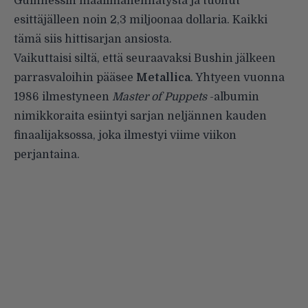
Guinnessin maailmanennätystä ja tuonut
esittäjälleen
noin 2,3 miljoonaa dollaria
. Kaikki
tämä siis hittisarjan ansiosta.
Vaikuttaisi siltä, että seuraavaksi Bushin jälkeen
parrasvaloihin pääsee
Metallica
. Yhtyeen vuonna
1986 ilmestyneen
Master of Puppets
-albumin
nimikkoraita esiintyi sarjan neljännen kauden
finaalijaksossa, joka ilmestyi viime viikon
perjantaina.