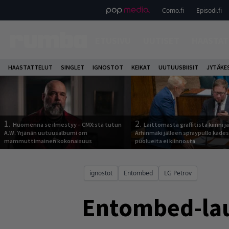
Como.fi
Episodi.fi
ETUSIVU
UUTISET
HAASTAT
HAASTATTELUT
SINGLET
IGNOSTOT
KEIKAT
UUTUUSBIISIT
JYTÄKE
1.
2.
Huomenna se ilmestyy – CMX:stä tutun
Laittomasta graffitista kiinni 
A.W. Yrjänän uutuusalbumi om
Arhinmäki jälleen spraypullo kädes
mammuttimainen kokonaisuus
puolueita ei kiinnosta
ignostot
Entombed
LG Petrov
Entombed-lau