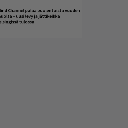
lind Channel palaa puolentoista vuoden
uolta – uusi levy ja jättikeikka
elsingissä tulossa