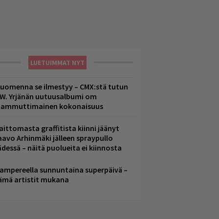
LUETUIMMAT NYT
uomenna se ilmestyy – CMX:stä tutun
.W. Yrjänän uutuusalbumi om
ammuttimainen kokonaisuus
aittomasta graffitista kiinni jäänyt
aavo Arhinmäki jälleen spraypullo
ädessä – näitä puolueita ei kiinnosta
ampereella sunnuntaina superpäivä –
ämä artistit mukana