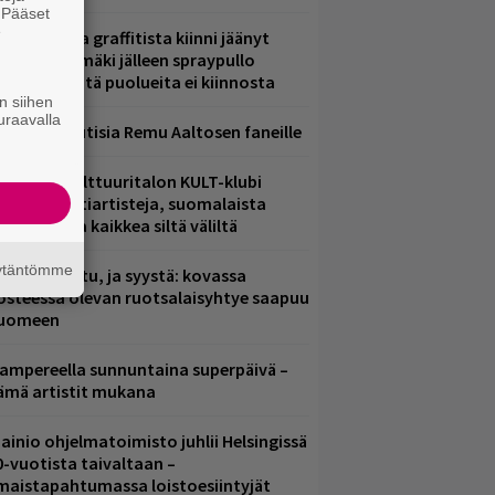
. Pääset
e
aittomasta graffitista kiinni jäänyt
aavo Arhinmäki jälleen spraypullo
ädessä – näitä puolueita ei kiinnosta
n siihen
uraavalla
ainioita uutisia Remu Aaltosen faneille
elsingin Kulttuuritalon KULT-klubi
arjoaa kulttiartisteja, suomalaista
saamista ja kaikkea siltä väliltä
äytäntömme
ent mainittu, ja syystä: kovassa
osteessa olevan ruotsalaisyhtye saapuu
uomeen
ampereella sunnuntaina superpäivä –
ämä artistit mukana
ainio ohjelmatoimisto juhlii Helsingissä
0-vuotista taivaltaan –
lmaistapahtumassa loistoesiintyjät