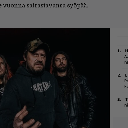
me vuonna sairastavansa syöpää.
H
A
m
L
P
k
T
n