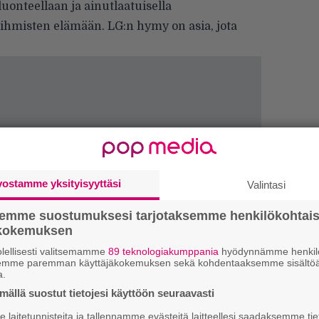
luonteellaan ja ainutlaatuisella
ihmisten elämään. LG:n hymy on asia, jota
vostamme yksityisyyttäsi
Valintasi
semme suostumuksesi tarjotaksemme henkilökohtai
ökokemuksen
H
A
lellisesti valitsemamme
89 teknologiakumppania
hyödynnämme henkilö
semme paremman käyttäjäkokemuksen sekä kohdentaaksemme sisältöä
m
a.
ällä suostut tietojesi käyttöön seuraavasti
W
n
laitetunnisteita ja tallennamme evästeitä laitteellesi saadaksemme tie