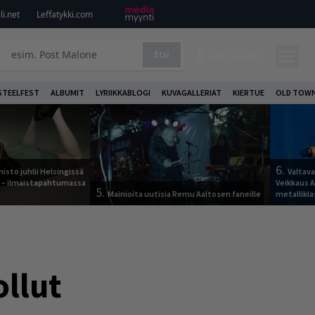
i.net
Leffatykki.com
Etsi
KIRJAUDU
STEELFEST
ALBUMIT
LYRIIKKABLOGI
KUVAGALLERIAT
KIERTUE
OLD TOWN
6.
sto juhlii Helsingissä
Valtav
n – ilmaistapahtumassa
Veikkaus 
5.
Mainioita uutisia Remu Aaltosen faneille
metallikla
llut