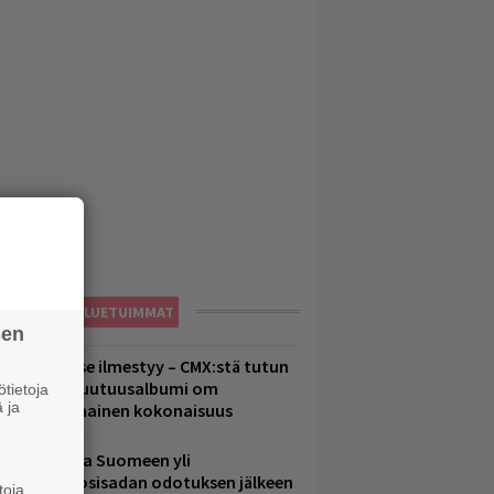
LUETUIMMAT
sen
uomenna se ilmestyy – CMX:stä tutun
.W. Yrjänän uutuusalbumi om
tietoja
 ja
ammuttimainen kokonaisuus
eezer palaa Suomeen yli
eljännesvuosisadan odotuksen jälkeen
toja