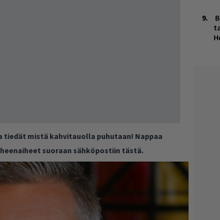
B
ta
H
ja tiedät mistä kahvitauolla puhutaan! Nappaa
puheenaiheet suoraan sähköpostiin tästä.