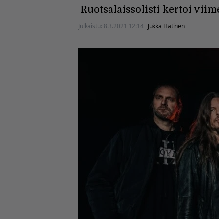
Ruotsalaissolisti kertoi vii
Julkaistu:
8.3.2021 12:14
Jukka Hätinen