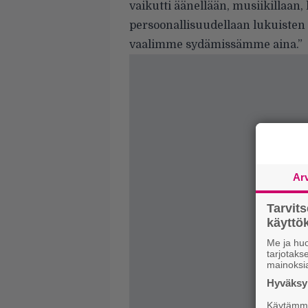
vaikutti äänellään, musiikillaan, 
persoonallisuudellaan lukuisten 
vaalimme sydämissämme aina.”
Ar
Tarvit
käytt
Me ja huo
tarjotak
mainoksi
Hyväksym
Käytämme 