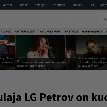
Voice.fi
Soundi.fi
Pelaaja.fi
Inferno.fi
Rumba.fi
Tilt.fi
Metel
TELUT
ARVIOT
LIVE
KOLUMNIT
PODCAST
SÄ GO GO
UUTUUSVIDEOT
KATUKULTTUURI
BABYFACE
MUSIIKKIVIDEOT
4.
jäänyt Paavo
Mainio ohjelmatoimi
3.
sä – näitä
Tampereella sunnuntaina superpäivä –
10-vuotista taivaltaa
nämä artistit mukana
loistoesiintyjät
laja LG Petrov on kuo