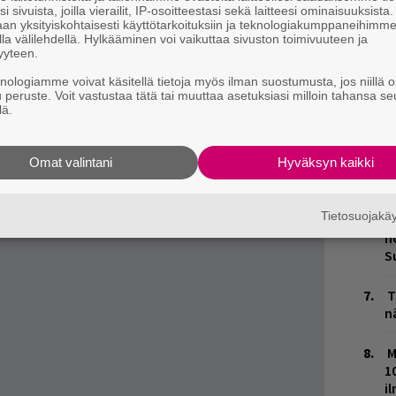
i sivuista, joilla vierailit, IP-osoitteestasi sekä laitteesi ominaisuuksista
an yksityiskohtaisesti käyttötarkoituksiin ja teknologiakumppaneihimm
L
la välilehdellä. Hylkääminen voi vaikuttaa sivuston toimivuuteen ja
P
yyteen.
k
knologiamme voivat käsitellä tietoja myös ilman suostumusta, jos niillä o
a, että mitä hän haluaisi hänen hautakiveensä
u peruste. Voit vastustaa tätä tai muuttaa asetuksiasi milloin tahansa se
M
astasi: ’En kuole koskaan. Se ei kuole koskaan.’
lä.
sämme ikuisesti.”
H
istettavimpiin ääniin lukeutuva Petrov
kertoi
t
Omat valintani
Hyväksyn kaikki
o
antumatonta syöpää.
onkin aikaa”, Petrov sanoi tuolloin.
Tietosuojak
K
n
S
T
n
M
1
i