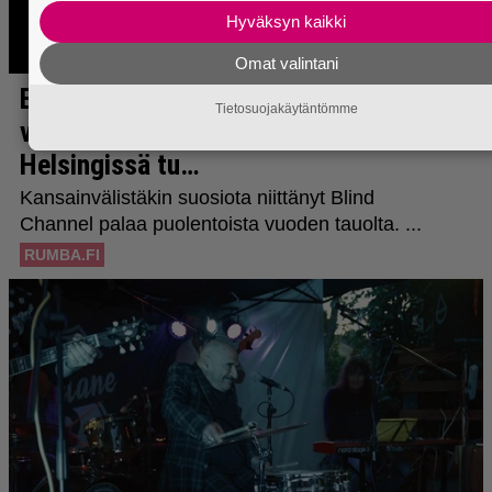
Hyväksyn kaikki
Omat valintani
Tietosuojakäytäntömme