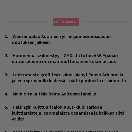
LUETUIMMAT
Weezer palaa Suomeen yli neljännesvuosisadan
odotuksen jälkeen
Huomenna se ilmestyy – CMX:stä tutun A.W. Yrjänän
uutuusalbumi om mammuttimainen kokonaisuus
Laittomasta graffitista kiinni jäänyt Paavo Arhinmäki
jälleen spraypullo kädessä – näitä puolueita ei kiinnosta
Mainioita uutisia Remu Aaltosen faneille
Helsingin Kulttuuritalon KULT-klubi tarjoaa
kulttiartisteja, suomalaista osaamista ja kaikkea siltä
väliltä
Kent mainittu, ja syystä: kovassa nosteessa olevan