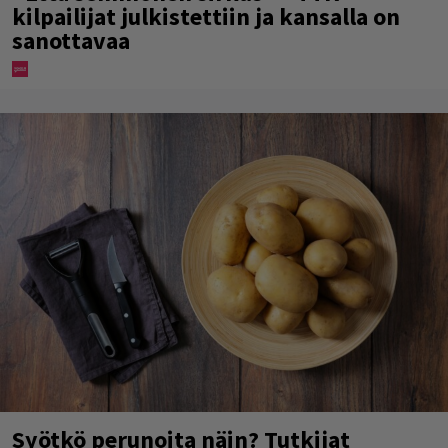
kilpailijat julkistettiin ja kansalla on
sanottavaa
Syötkö perunoita näin? Tutkijat