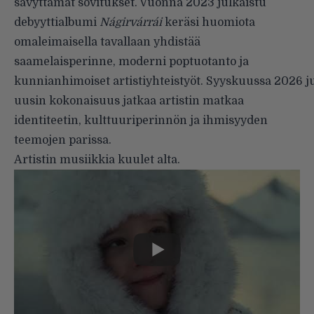
sävyttämät sovitukset. Vuonna 2023 julkaistu
debyyttialbumi
Nágirvárrái
keräsi huomiota
omaleimaisella tavallaan yhdistää
saamelaisperinne, moderni poptuotanto ja
kunnianhimoiset artistiyhteistyöt. Syyskuussa 2026 j
uusin kokonaisuus jatkaa artistin matkaa
identiteetin, kulttuuriperinnön ja ihmisyyden
teemojen parissa.
Artistin musiikkia kuulet alta.