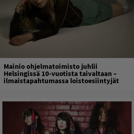
Mainio ohjelmatoimisto juhlii
Helsingissä 10-vuotista taivaltaan –
ilmaistapahtumassa loistoesiintyjät