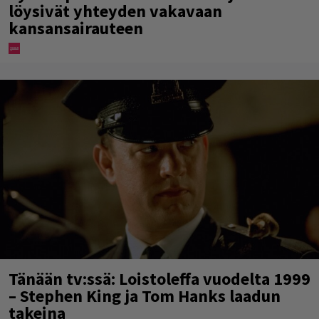
löysivät yhteyden vakavaan
kansansairauteen
Tänään tv:ssä: Loistoleffa vuodelta 1999
– Stephen King ja Tom Hanks laadun
takeina