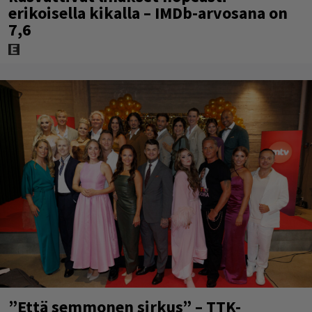
erikoisella kikalla – IMDb-arvosana on
7,6
”Että semmonen sirkus” – TTK-