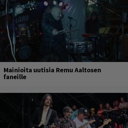
Mainioita uutisia Remu Aaltosen
faneille