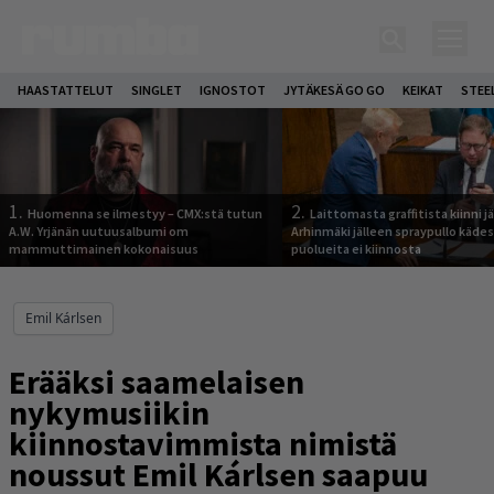
HAASTATTELUT
SINGLET
IGNOSTOT
JYTÄKESÄ GO GO
KEIKAT
STEE
1.
2.
Huomenna se ilmestyy – CMX:stä tutun
Laittomasta graffitista kiinni 
A.W. Yrjänän uutuusalbumi om
Arhinmäki jälleen spraypullo kädes
mammuttimainen kokonaisuus
puolueita ei kiinnosta
Emil Kárlsen
Erääksi saamelaisen
nykymusiikin
kiinnostavimmista nimistä
noussut Emil Kárlsen saapuu