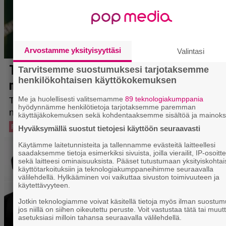
Arvostamme yksityisyyttäsi
Valintasi
Tarvitsemme suostumuksesi tarjotaksemme
henkilökohtaisen käyttökokemuksen
Me ja huolellisesti valitsemamme
89 teknologiakumppania
hyödynnämme henkilötietoja tarjotaksemme paremman
käyttäjäkokemuksen sekä kohdentaaksemme sisältöä ja mainoks
Hyväksymällä suostut tietojesi käyttöön seuraavasti
Käytämme laitetunnisteita ja tallennamme evästeitä laitteellesi
saadaksemme tietoja esimerkiksi sivuista, joilla vierailit, IP-osoitt
sekä laitteesi ominaisuuksista. Pääset tutustumaan yksityiskohtai
käyttötarkoituksiin ja teknologiakumppaneihimme seuraavalla
välilehdellä. Hylkääminen voi vaikuttaa sivuston toimivuuteen ja
käytettävyyteen.
Jotkin teknologiamme voivat käsitellä tietoja myös ilman suostum
jos niillä on siihen oikeutettu peruste. Voit vastustaa tätä tai muut
asetuksiasi milloin tahansa seuraavalla välilehdellä.