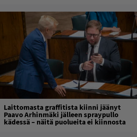
Laittomasta graffitista kiinni jäänyt
Paavo Arhinmäki jälleen spraypullo
kädessä – näitä puolueita ei kiinnosta