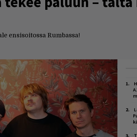
 tekee paluun – tältä
le ensisoitossa Rumbassa!
H
A
m
L
P
k
T