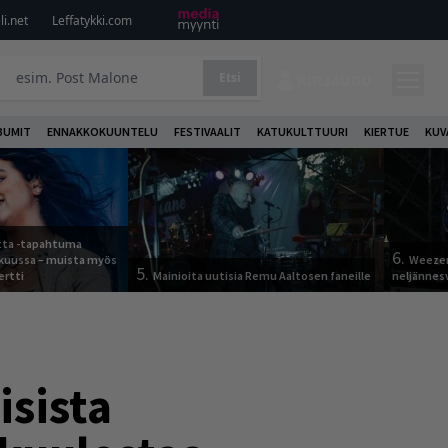
i.net
Leffatykki.com
Etsi
KIRJAUDU
BUMIT
ENNAKKOKUUNTELU
FESTIVAALIT
KATUKULTTUURI
KIERTUE
KUV
otta -tapahtuma
6.
skuussa – muista myös
Weezer
5.
ertti
Mainioita uutisia Remu Aaltosen faneille
neljännes
isista