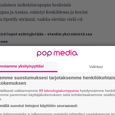
alaisen indiekitarapopin keskeisiä
ppaa ja Aasiaa, esiintyi Roskildessa ja keräsi
 Spotify-striimiä, vaikka elettiin vielä cd-
kisti loput esiintyjistään – etenkin yksi nimistä saa
seen
vostamme yksityisyyttäsi
Valintasi
semme suostumuksesi tarjotaksemme henkilökohtai
ökokemuksen
lellisesti valitsemamme
89 teknologiakumppania
hyödynnämme henkilö
semme paremman käyttäjäkokemuksen sekä kohdentaaksemme sisältöä
a.
ällä suostut tietojesi käyttöön seuraavasti
H
laitetunnisteita ja tallennamme evästeitä laitteellesi saadaksemme tie
A