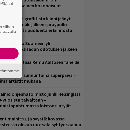
. Pääset
ammuttimainen kokonaisuus
e
aittomasta graffitista kiinni jäänyt
aavo Arhinmäki jälleen spraypullo
n siihen
ädessä – näitä puolueita ei kiinnosta
uraavalla
eezer palaa Suomeen yli
eljännesvuosisadan odotuksen jälkeen
ainioita uutisia Remu Aaltosen faneille
äytäntömme
ampereella sunnuntaina superpäivä –
ämä artistit mukana
ainio ohjelmatoimisto juhlii Helsingissä
0-vuotista taivaltaan –
lmaistapahtumassa loistoesiintyjät
ent mainittu, ja syystä: kovassa
osteessa olevan ruotsalaisyhtye saapuu