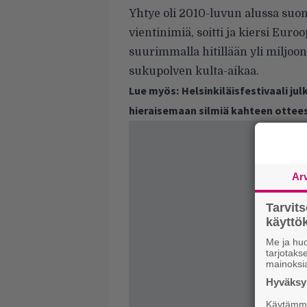
Yhtye oli 2010-luvun alussa suom
vientinimiä, soitti ja kiersi Euroo
suurimmalla hitillään yli miljoona
sukupolven kulta-aikaa.
Lue myös:
Helsinkiläisfestivaali jul
hieraisemaan silmiä kahteen ottee
Ar
Tarvit
käytt
Me ja huo
tarjotak
mainoksi
Hyväksym
Käytämme 