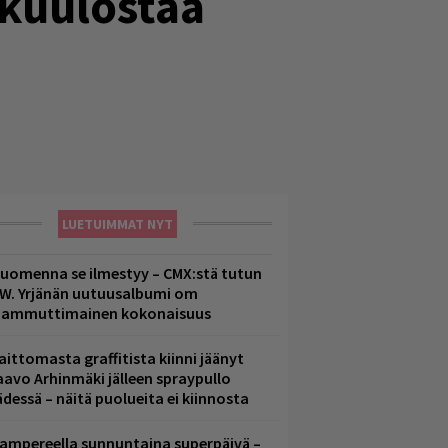
 kuulostaa
LUETUIMMAT NYT
uomenna se ilmestyy – CMX:stä tutun
.W. Yrjänän uutuusalbumi om
ammuttimainen kokonaisuus
aittomasta graffitista kiinni jäänyt
aavo Arhinmäki jälleen spraypullo
ädessä – näitä puolueita ei kiinnosta
ampereella sunnuntaina superpäivä –