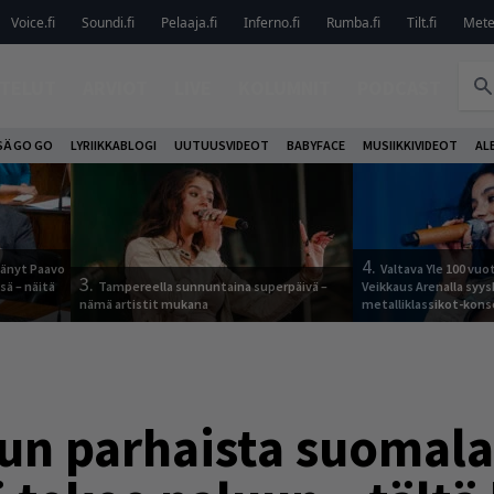
Voice.fi
Soundi.fi
Pelaaja.fi
Inferno.fi
Rumba.fi
Tilt.fi
Metel
TELUT
ARVIOT
LIVE
KOLUMNIT
PODCAST
SÄ GO GO
LYRIIKKABLOGI
UUTUUSVIDEOT
BABYFACE
MUSIIKKIVIDEOT
AL
4.
jäänyt Paavo
Valtava Yle 100 vu
3.
sä – näitä
Tampereella sunnuntaina superpäivä –
Veikkaus Arenalla syy
nämä artistit mukana
metalliklassikot-kons
un parhaista suomala