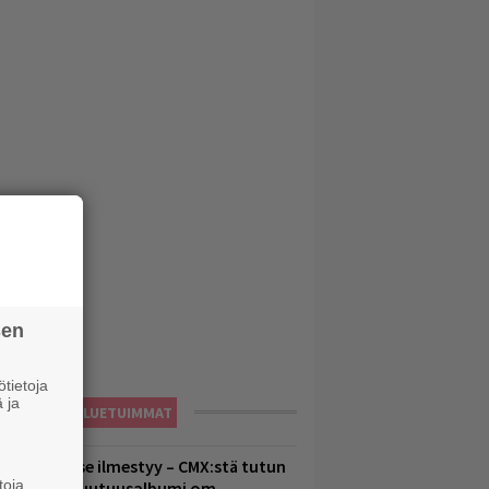
sen
tietoja
 ja
LUETUIMMAT
uomenna se ilmestyy – CMX:stä tutun
toja
.W. Yrjänän uutuusalbumi om