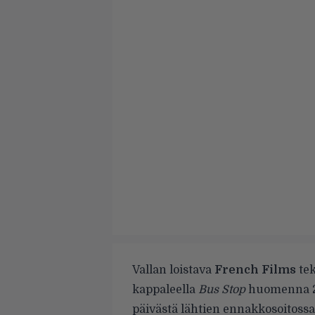
Vallan loistava
French Films
tek
kappaleella
Bus Stop
huomenna 22
päivästä lähtien ennakkosoitoss