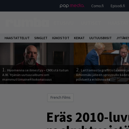
Como.fi
Episodi.fi
ETUSIVU
UUTISET
HAASTAT
HAASTATTELUT
SINGLET
IGNOSTOT
KEIKAT
UUTUUSBIISIT
JYTÄKE
1.
2.
Huomenna se ilmestyy – CMX:stä tutun
Laittomasta graffitista kiinni 
A.W. Yrjänän uutuusalbumi om
Arhinmäki jälleen spraypullo kädes
mammuttimainen kokonaisuus
puolueita ei kiinnosta
French Films
Eräs 2010-luv