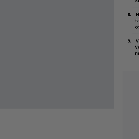
S
H
t
o
V
V
m