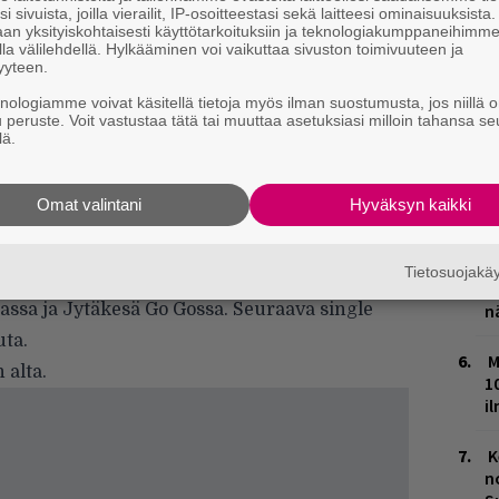
i sivuista, joilla vierailit, IP-osoitteestasi sekä laitteesi ominaisuuksista
m
an yksityiskohtaisesti käyttötarkoituksiin ja teknologiakumppaneihimm
la välilehdellä. Hylkääminen voi vaikuttaa sivuston toimivuuteen ja
yyteen.
L
P
knologiamme voivat käsitellä tietoja myös ilman suostumusta, jos niillä o
k
u peruste. Voit vastustaa tätä tai muuttaa asetuksiasi milloin tahansa se
lä.
W
n
Omat valintani
Hyväksyn kaikki
uusia esiintyjiä – loistava 2010-luvun kitarapop-
M
Tietosuojak
in, new waven ja powerpopin yhdistelmää.
T
ssa ja Jytäkesä Go Gossa. Seuraava single
n
uta.
M
 alta.
1
i
K
n