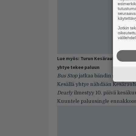
esimerkiks
tutustuma
seuraaval
käytettäv
Jotkin te
oikeutett
välilehdel
Lue myös:
Turun Kesärauha julkisti 
yhtye tekee paluun
Bus Stop
jatkaa bändin surf rock
Kesällä yhtye nähdään Kesärauha
Dearly
ilmestyy 10. päivä kesäku
Kuuntele paluusingle ennakkoon