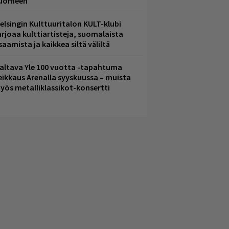
uomeen
elsingin Kulttuuritalon KULT-klubi
arjoaa kulttiartisteja, suomalaista
saamista ja kaikkea siltä väliltä
altava Yle 100 vuotta -tapahtuma
eikkaus Arenalla syyskuussa – muista
yös metalliklassikot-konsertti