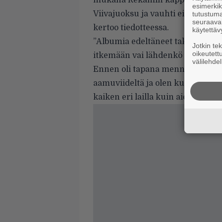
mukana Rekamin kappaleissa, mu
esimerkiks
Viivajuoksu ja vauhti eivät kiinn
tutustuma
seuraaval
kertoo tiedotteessa.
käytettäv
”Albumia edeltäneet takaiskut e
Jotkin te
oikeutett
itkemään vai lähdenkö kyselemätt
välilehdel
Ennen oli tapana mennä aamuk
aamuviideltä ja olen kuudelta hom
kaiken eri lailla kuin aiemmin. 