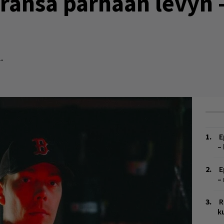
uransa parhaan levyn 
.
E
–
E
–
R
k