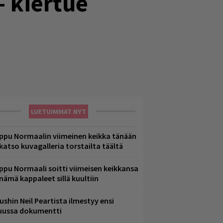
– kiertue
LUETUIMMAT NYT
ppu Normaalin viimeinen keikka tänään
 katso kuvagalleria torstailta täältä
ppu Normaali soitti viimeisen keikkansa
 nämä kappaleet sillä kuultiin
ushin Neil Peartista ilmestyy ensi
uussa dokumentti