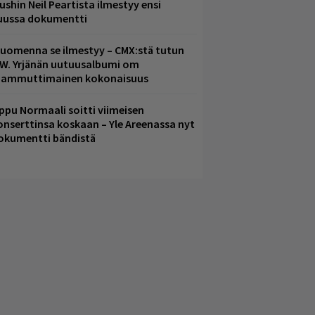
ushin Neil Peartista ilmestyy ensi
uussa dokumentti
uomenna se ilmestyy – CMX:stä tutun
.W. Yrjänän uutuusalbumi om
ammuttimainen kokonaisuus
ppu Normaali soitti viimeisen
onserttinsa koskaan – Yle Areenassa nyt
okumentti bändistä