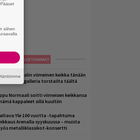
. Pääset
e
n siihen
uraavalla
LUETUIMMAT
ppu Normaalin viimeinen keikka tänään
äytäntömme
 katso kuvagalleria torstailta täältä
ppu Normaali soitti viimeisen keikkansa
 nämä kappaleet sillä kuultiin
altava Yle 100 vuotta -tapahtuma
eikkaus Arenalla syyskuussa – muista
yös metalliklassikot-konsertti