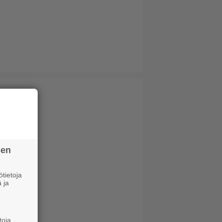
sen
tietoja
 ja
toja