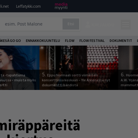
i.net
Leffatykki.com
Etsi
KIRJAUDU
ÄKESÄ GO GO
ENNAKKOKUUNTELU
FLOW
FLOW FESTIVAL
DOKUMENTIT
5.
6.
otta -tapahtuma
Eppu Normaali soitti viimeisen
Huomen
skuussa – muista myös
konserttinsa koskaan – Yle Areenassa nyt
A.W. Yrjä
ertti
dokumentti bändistä
mammutti
iräppäreitä