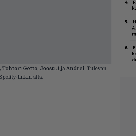
R
k
H
A
m
E
k
d
, Tohtori Getto, Joosu J
ja
Andrei
. Tulevan
pofity-linkin alta.