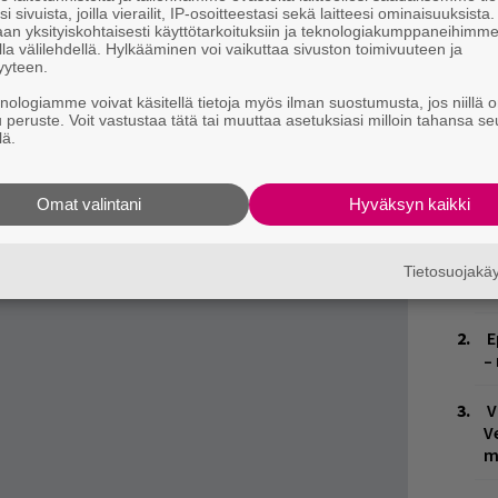
tta nyt se tuntuu henkilökohtaisemmalta.
i sivuista, joilla vierailit, IP-osoitteestasi sekä laitteesi ominaisuuksista
osta, aikuisuus kutsuu. Tai kuten Rekami itse
an yksityiskohtaisesti käyttötarkoituksiin ja teknologiakumppaneihimm
la välilehdellä. Hylkääminen voi vaikuttaa sivuston toimivuuteen ja
yyteen.
lämässäni pistivät miettimään jäänkö tähän
knologiamme voivat käsitellä tietoja myös ilman suostumusta, jos niillä o
u peruste. Voit vastustaa tätä tai muuttaa asetuksiasi milloin tahansa se
ä täysin uuteen suuntaan. Valitsin pivotin.
lä.
uudelta nukkumaan, nyt mä herään
missa. Pivot tarkoittaa mulle sitä, että teen
Omat valintani
Hyväksyn kaikki
Paremmin, pienimpiäkin asioita myöten.”
E
Tietosuojak
–
E
–
V
V
m