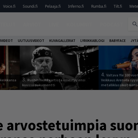
Voice.fi
Soundi.fi
Pelaaja.fi
Inferno.fi
Rumba.fi
Tilt.fi
Metel
TELUT
ARVIOT
LIVE
KOLUMNIT
PODCAST
IVIDEOT
UUTUUSVIDEOT
KUVAGALLERIAT
LYRIIKKABLOGI
BABYFACE
JYT
4.
Valtava Yle 100 vu
3.
 keikkansa
Rushin Neil Peartista ilmestyy ensi
Veikkaus Arenalla syy
kuussa dokumentti
metalliklassikot-kons
arvostetuimpia suom