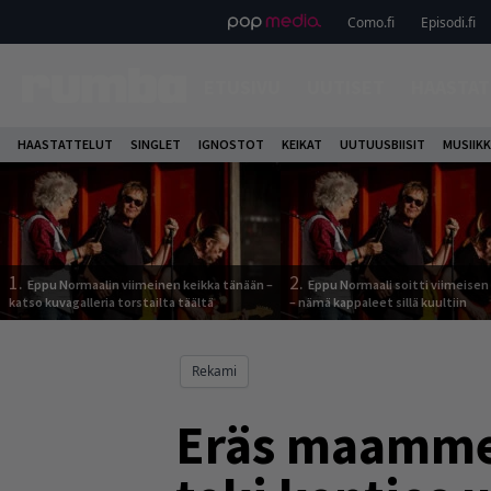
Como.fi
Episodi.fi
ETUSIVU
UUTISET
HAASTAT
HAASTATTELUT
SINGLET
IGNOSTOT
KEIKAT
UUTUUSBIISIT
MUSIIKK
1.
2.
Eppu Normaalin viimeinen keikka tänään –
Eppu Normaali soitti viimeisen
katso kuvagalleria torstailta täältä
– nämä kappaleet sillä kuultiin
Rekami
Eräs maamme 