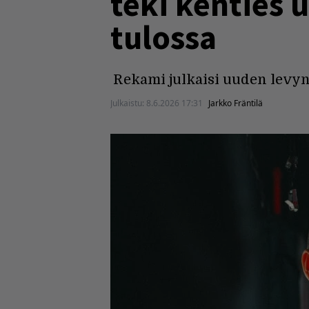
teki kenties 
tulossa
Rekami julkaisi uuden levyn
Julkaistu:
8.6.2026 17:31
Jarkko Fräntilä