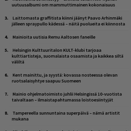
uutuusalbumi om mammuttimainen kokonaisuus
Laittomasta graffitista kiinni jäänyt Paavo Arhinmäki
jälleen spraypullo kädessä – näitä puolueita ei kiinnosta
Mainioita uutisia Remu Aaltosen faneille
Helsingin Kulttuuritalon KULT-klubi tarjoaa
kulttiartisteja, suomalaista osaamista ja kaikkea siltä
väliltä
Kent mainittu, ja syystä: kovassa nosteessa olevan
ruotsalaisyhtye saapuu Suomeen
Mainio ohjelmatoimisto juhlii Helsingissä 10-vuotista
taivaltaan – ilmaistapahtumassa loistoesiintyjät
Tampereella sunnuntaina superpäivä – nämä artistit
mukana