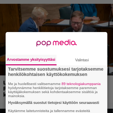
Arvostamme yksityisyyttäsi
Valintasi
Tarvitsemme suostumuksesi tarjotaksemme
henkilökohtaisen käyttökokemuksen
Laittomasta graffitista kiinni jäänyt
Me ja huolellisesti valitsemamme
89 teknologiakumppania
Paavo Arhinmäki jälleen spraypullo
hyödynnämme henkilötietoja tarjotaksemme paremman
käyttäjäkokemuksen sekä kohdentaaksemme sisältöä ja
kädessä – näitä puolueita ei kiinnosta
mainoksia.
Hyväksymällä suostut tietojesi käyttöön seuraavasti
Käytämme laitetunnisteita ja tallennamme evästeitä