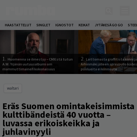
HAASTATTELUT
SINGLET
IGNOSTOT
KEIKAT
JYTÄKESÄ GO GO
STEE
1.
2.
Huomenna se ilmestyy – CMX:stä tutun
Laittomasta graffitista kiinni 
A.W. Yrjänän uutuusalbumi om
Arhinmäki jälleen spraypullo kädes
mammuttimainen kokonaisuus
puolueita ei kiinnosta
waltari
Eräs Suomen omintakeisimmista
kulttibändeistä 40 vuotta –
luvassa erikoiskeikka ja
juhlavinyyli