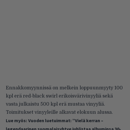
Ennakkomyynnissä on melkein loppuunmyyty 100
kpl erä red-black swirl erikoisvärivinyyliä sekä
vasta julkaistu 500 kpl erä mustaa vinyyliä.
Toimitukset vinyyleille alkavat elokuun alussa.
Lue myös:
Vuoden luetuimmat: ”Vielä kerran –
legendaarinen suomalaisyhtye juhlistaa albuminsa 30-