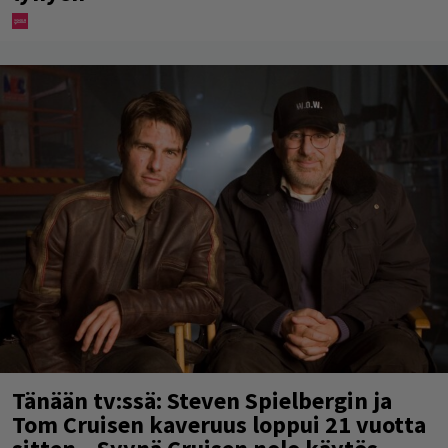
Tänään tv:ssä: Steven Spielbergin ja
Tom Cruisen kaveruus loppui 21 vuotta