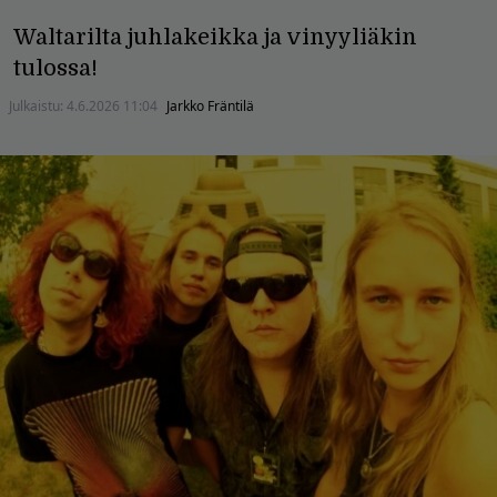
Waltarilta juhlakeikka ja vinyyliäkin
tulossa!
Julkaistu:
4.6.2026 11:04
Jarkko Fräntilä