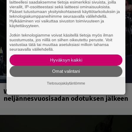
laitteellesi saadaksemme tietoja esimerkiksi sivuista, joilla
vierailit, IP-osoitteestasi sekä laitteesi ominaisuuksista.
Pääset tutustumaan yksityiskohtaisesti käyttötarkoituksiin ja
teknologiakumppaneihimme seuraavalla välilehdellä.
Hylkääminen voi vaikuttaa sivuston toimivuuteen ja
käytettävyyteen.
Jotkin teknologiamme voivat käsitellä tietoja myös ilman
suostumusta, jos niillä on siihen oikeutettu peruste. Voit
vastustaa tätä tai muuttaa asetuksiasi milloin tahansa
seuraavalla välilehdellä.
Hyväksyn kaikki
Omat valintani
Tietosuojakäytäntömme
Weezer palaa Suomeen yli
neljännesvuosisadan odotuksen jälkeen