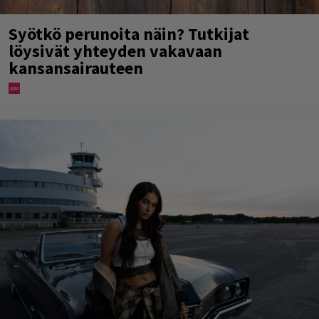
Syötkö perunoita näin? Tutkijat
löysivät yhteyden vakavaan
kansansairauteen