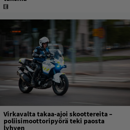
Virkavalta takaa-ajoi skoottereita –
poliisimoottoripyörä teki paosta
lyhyen