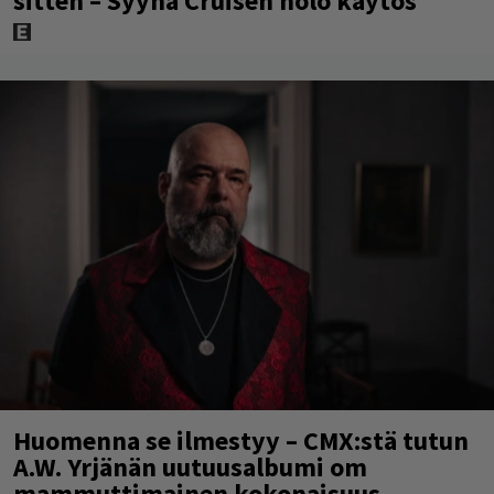
sitten – Syynä Cruisen nolo käytös
Huomenna se ilmestyy – CMX:stä tutun
A.W. Yrjänän uutuusalbumi om
mammuttimainen kokonaisuus