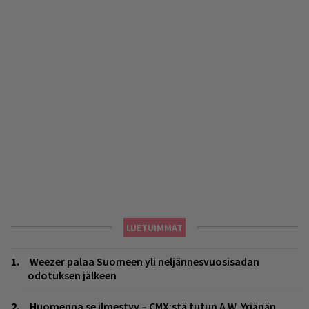
LUETUIMMAT
Weezer palaa Suomeen yli neljännesvuosisadan
odotuksen jälkeen
Huomenna se ilmestyy – CMX:stä tutun A.W. Yrjänän