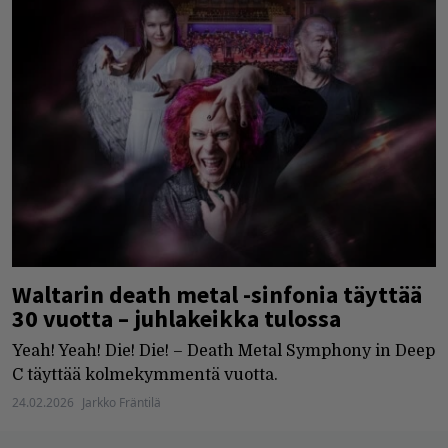
Waltarin death metal -sinfonia täyttää
30 vuotta – juhlakeikka tulossa
Yeah! Yeah! Die! Die! – Death Metal Symphony in Deep
C täyttää kolmekymmentä vuotta.
24.02.2026
Jarkko Fräntilä