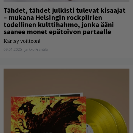
Tähdet, tähdet julkisti tulevat kisaajat
– mukana Helsingin rockpiirien
todellinen kulttihahmo, jonka ääni
saanee monet epätoivon partaalle
Kärtsy voittoon!
09.01.2025
Jarkko Fräntilä