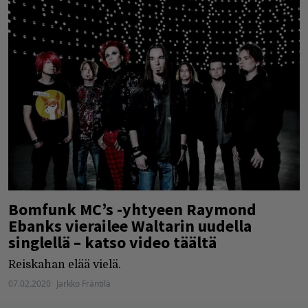
Bomfunk MC’s -yhtyeen Raymond
Ebanks vierailee Waltarin uudella
singlellä – katso video täältä
Reiskahan elää vielä.
07.02.2020
Jarkko Fräntilä