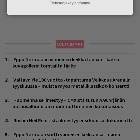
Tietosuojakäytäntömme
LUETUIMMAT
Eppu Normaalin viimeinen keikka tänään – katso
kuvagalleria torstailta täältä
Valtava Yle 100 vuotta -tapahtuma Veikkaus Arenalla
syyskuussa – muista myös metalliklassikot-konsertti
Huomenna se ilmestyy – CMX:stä tutun A.W. Yrjänän
uutuusalbumi om mammuttimainen kokonaisuus
Rushin Neil Peartista ilmestyy ensi kuussa dokumentti
Eppu Normaali soitti viimeisen keikkansa – nämä