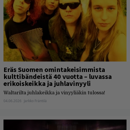
Eräs Suomen omintakeisimmista
kulttibändeistä 40 vuotta – luvassa
erikoiskeikka ja juhlavinyyli
Waltarilta juhlakeikka ja vinyyliäkin tulossa!
04.06.2026
Jarkko Fräntilä