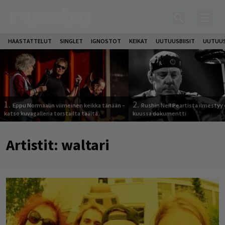
HAASTATTELUT
SINGLET
IGNOSTOT
KEIKAT
UUTUUSBIISIT
UUTUUS
1.
2.
Eppu Normaalin viimeinen keikka tänään –
Rushin Neil Peartista ilmestyy 
katso kuvagalleria torstailta täältä
kuussa dokumentti
Artistit:
waltari