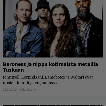
Baroness ja nippu kotimaista metallia
Tuskaan
Finntroll, Korpiklaani, Lähiöbotox ja Waltari ovat
uusien kiinnitysten joukossa.
26.01.2021
Jukka Hätinen