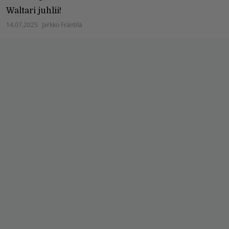
Waltari juhlii!
14.07.2025
Jarkko Fräntilä