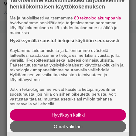
Tarvitsemme suostumuksesi tarjotaksemme
Waltarin levy ilmestyy ensi kuussa.
henkilökohtaisen käyttökokemuksen
05.02.2020
Jarkko Fräntilä
Me ja huolellisesti valitsemamme
89 teknologiakumppania
hyödynnämme henkilötietoja tarjotaksemme paremman
käyttäjäkokemuksen sekä kohdentaaksemme sisältöä ja
mainoksia.
Hyväksymällä suostut tietojesi käyttöön seuraavasti
Käytämme laitetunnisteita ja tallennamme evästeitä
laitteellesi saadaksemme tietoja esimerkiksi sivuista, joilla
vierailit, IP-osoitteestasi sekä laitteesi ominaisuuksista.
Pääset tutustumaan yksityiskohtaisesti käyttötarkoituksiin ja
teknologiakumppaneihimme seuraavalla välilehdellä.
Hylkääminen voi vaikuttaa sivuston toimivuuteen ja
käytettävyyteen.
Jotkin teknologiamme voivat käsitellä tietoja myös ilman
suostumusta, jos niillä on siihen oikeutettu peruste. Voit
vastustaa tätä tai muuttaa asetuksiasi milloin tahansa
seuraavalla välilehdellä.
Hyväksyn kaikki
Omat valintani