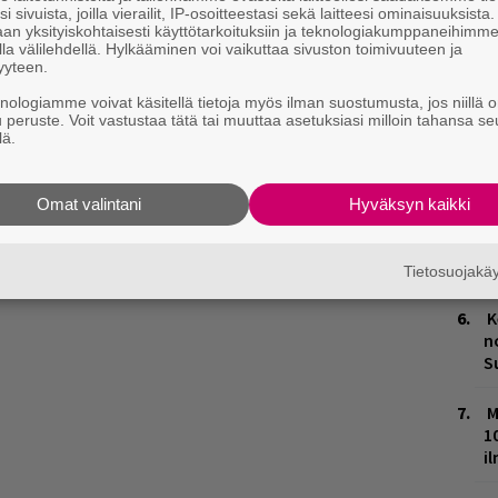
A
i sivuista, joilla vierailit, IP-osoitteestasi sekä laitteesi ominaisuuksista
m
an yksityiskohtaisesti käyttötarkoituksiin ja teknologiakumppaneihimm
la välilehdellä. Hylkääminen voi vaikuttaa sivuston toimivuuteen ja
yyteen.
L
P
knologiamme voivat käsitellä tietoja myös ilman suostumusta, jos niillä o
u peruste. Voit vastustaa tätä tai muuttaa asetuksiasi milloin tahansa se
k
lä.
a
julkaisi
Facebookissa kyseisen animaation.
M
 materiaalia, jossa sekä Vesta ja Pyhimys ovat
Omat valintani
Hyväksyn kaikki
H
aan mahdollisia juonenkäänteitä.
t
o
Tietosuojak
K
n
S
M
1
i