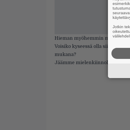
esimerkiks
tutustuma
seuraaval
käytettäv
Jotkin te
oikeutett
välilehdel
Hieman myöhemmin myös Vest
Voisiko kyseessä olla siis jotakin
mukana?
Jäämme mielenkiinnolla seuraam