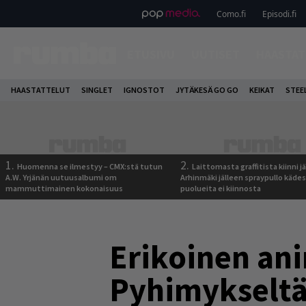
Como.fi
Episodi.fi
ETUSIVU
UUTISET
HAASTAT
HAASTATTELUT
SINGLET
IGNOSTOT
JYTÄKESÄ GO GO
KEIKAT
STEE
1.
2.
Huomenna se ilmestyy – CMX:stä tutun
Laittomasta graffitista kiinni 
A.W. Yrjänän uutuusalbumi om
Arhinmäki jälleen spraypullo kädes
mammuttimainen kokonaisuus
puolueita ei kiinnosta
Erikoinen ani
Pyhimykseltä