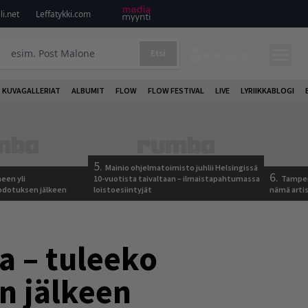
i.net
Leffatykki.com
Etsi
KIRJAUDU
KUVAGALLERIAT
ALBUMIT
FLOW
FLOW FESTIVAL
LIVE
LYRIIKKABLOGI
5.
Mainio ohjelmatoimisto juhlii Helsingissä
6.
een yli
10-vuotista taivaltaan – ilmaistapahtumassa
Tamper
odotuksen jälkeen
loistoesiintyjät
nämä arti
a – tuleeko
n jälkeen