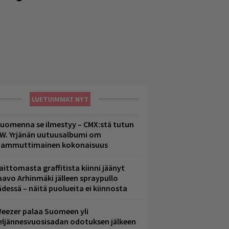
LUETUIMMAT NYT
uomenna se ilmestyy – CMX:stä tutun
.W. Yrjänän uutuusalbumi om
ammuttimainen kokonaisuus
aittomasta graffitista kiinni jäänyt
aavo Arhinmäki jälleen spraypullo
ädessä – näitä puolueita ei kiinnosta
eezer palaa Suomeen yli
eljännesvuosisadan odotuksen jälkeen