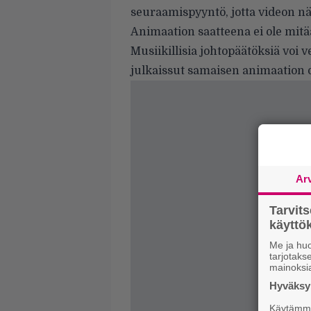
seuraamispyyntö, jotta videon näk
Animaation saatteena ei ole mitää
Musiikillisia johtopäätöksiä voi v
julkaissut
samaisen animaation o
Ar
Tarvit
käytt
Me ja huo
tarjotak
mainoksi
Hyväksym
Käytämme 