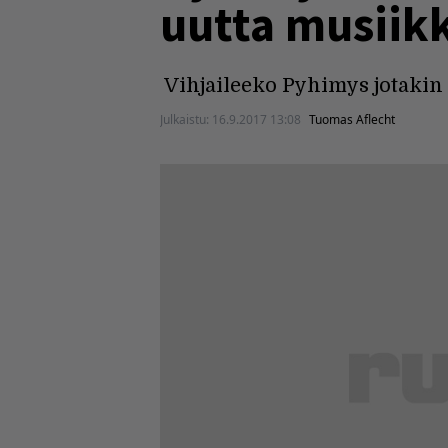
uutta musiik
Vihjaileeko Pyhimys jotakin 
Julkaistu:
16.9.2017 13:08
Tuomas Aflecht