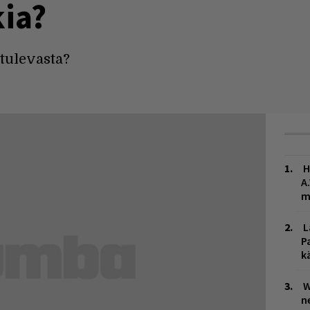
kia?
tulevasta?
H
A
m
L
P
k
W
n