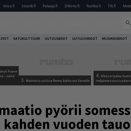
Voice.fi
Soundi.fi
Pelaaja.fi
Inferno.fi
Rumba.fi
Tilt.fi
Metel
TELUT
ARVIOT
LIVE
KOLUMNIT
PODCAST
LFEST
KATUKULTTUURI
UUTUUSBIISIT
UUTUUSVIDEOT
MUSIIKKIVIDEOT
jäänyt Paavo
4.
sä – näitä
Weezer palaa Suom
3.
Mainioita uutisia Remu Aaltosen faneille
neljännesvuosisadan 
maatio pyörii somess
 kahden vuoden tauo