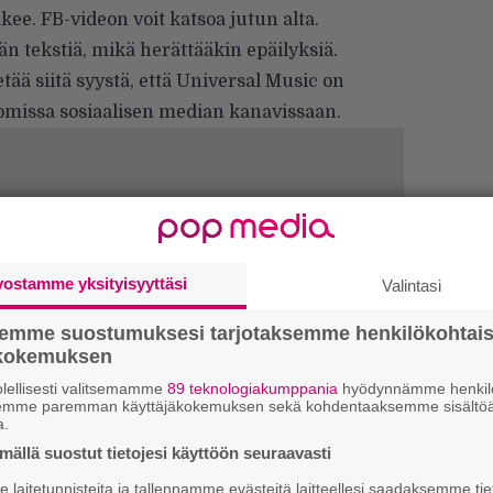
ee. FB-videon voit katsoa jutun alta.
n tekstiä, mikä herättääkin epäilyksiä.
etää siitä syystä, että Universal Music on
missa sosiaalisen median kanavissaan.
vostamme yksityisyyttäsi
Valintasi
semme suostumuksesi tarjotaksemme henkilökohtai
ökokemuksen
lellisesti valitsemamme
89 teknologiakumppania
hyödynnämme henkilö
W
semme paremman käyttäjäkokemuksen sekä kohdentaaksemme sisältöä
a.
n
ällä suostut tietojesi käyttöön seuraavasti
H
laitetunnisteita ja tallennamme evästeitä laitteellesi saadaksemme tie