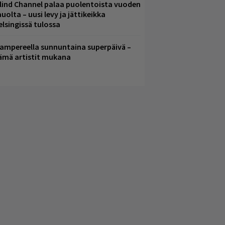
lind Channel palaa puolentoista vuoden
uolta – uusi levy ja jättikeikka
elsingissä tulossa
ampereella sunnuntaina superpäivä –
ämä artistit mukana