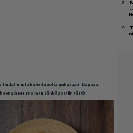
B
ta
H
T
n
ja tiedät mistä kahvitauolla puhutaan! Nappaa
puheenaiheet suoraan sähköpostiin tästä.