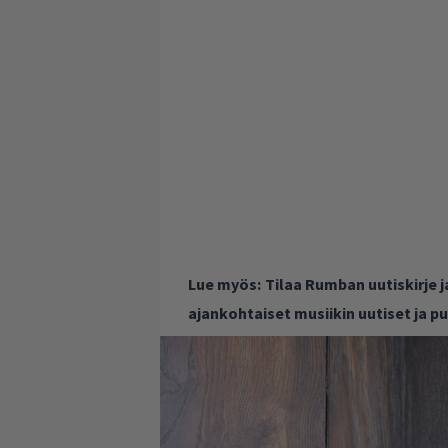
Lue myös:
Tilaa Rumban uutiskirje 
ajankohtaiset musiikin uutiset ja 