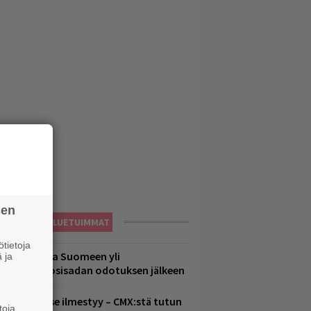
sen
LUETUIMMAT
tietoja
eezer palaa Suomeen yli
 ja
eljännesvuosisadan odotuksen jälkeen
uomenna se ilmestyy – CMX:stä tutun
toja