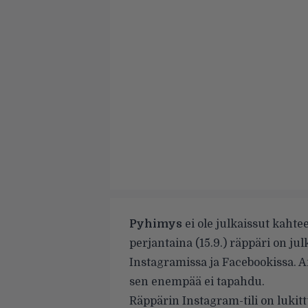
Pyhimys
ei ole julkaissut kaht
perjantaina (15.9.) räppäri on ju
Instagramissa ja Facebookissa. A
sen enempää ei tapahdu.
Räppärin
Instagram-tili
on lukitt