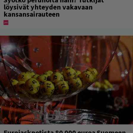
löysivät yhteyden vakavaan
kansansairauteen
Eurojackpotista 80 000 euroa Suomeen