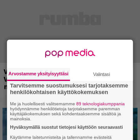
Valtava Yle 100 vuotta -tapahtuma
Arvostamme yksityisyyttäsi
Valintasi
Veikkaus Arenalla syyskuussa – muista
myös metalliklassikot-konsertti
Tarvitsemme suostumuksesi tarjotaksemme
henkilökohtaisen käyttökokemuksen
Me ja huolellisesti valitsemamme
89 teknologiakumppania
hyödynnämme henkilötietoja tarjotaksemme paremman
käyttäjäkokemuksen sekä kohdentaaksemme sisältöä ja
mainoksia.
Hyväksymällä suostut tietojesi käyttöön seuraavasti
Käytämme laitetunnisteita ja tallennamme evästeitä