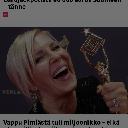
– tänne
Vappu Pimiästä tuli miljoonikko – eikä