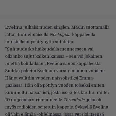
Evelina
julkaisi uuden singlen.
MGI:n
tuottamalla
lattaritunnelmaisella
Nostalgiaa
-kappaleella
muistellaan päättynyttä suhdetta.
”Suhtaudutko haikeudella menneeseen vai
ollaanko sujut kaiken kanssa – sen voi jokainen
miettiä kohdallaan”, Evelina sanoo kappaleesta
Sinkku paketoi Evelinan varsin mainion vuoden:
Hänet valittiin vuoden naissolistiksi Emma-
gaalassa. Hän oli Spotifyn vuoden
toiseksi eniten
kuunneltu naisartisti
, josta iso kiitos kuuluu miltei
10 miljoonaa striimanneelle
Tornadolle
, joka oli
myös radioiden soitetuin kappale. Syksyllä Evelina
oli Vain elämää -ohjelmassa, jossa versioi itsensä