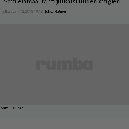
Vain elämää -tähti julkaisi uuden singlen.
Julkaistu:
7.12.2018 10:13
Jukka Hätinen
Sami Turunen