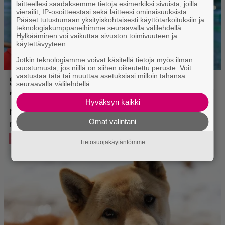
laitteellesi saadaksemme tietoja esimerkiksi sivuista, joilla
vierailit, IP-osoitteestasi sekä laitteesi ominaisuuksista.
Pääset tutustumaan yksityiskohtaisesti käyttötarkoituksiin ja
teknologiakumppaneihimme seuraavalla välilehdellä.
Hylkääminen voi vaikuttaa sivuston toimivuuteen ja
käytettävyyteen.
Jotkin teknologiamme voivat käsitellä tietoja myös ilman
suostumusta, jos niillä on siihen oikeutettu peruste. Voit
vastustaa tätä tai muuttaa asetuksiasi milloin tahansa
seuraavalla välilehdellä.
Hyväksyn kaikki
Omat valintani
Tietosuojakäytäntömme