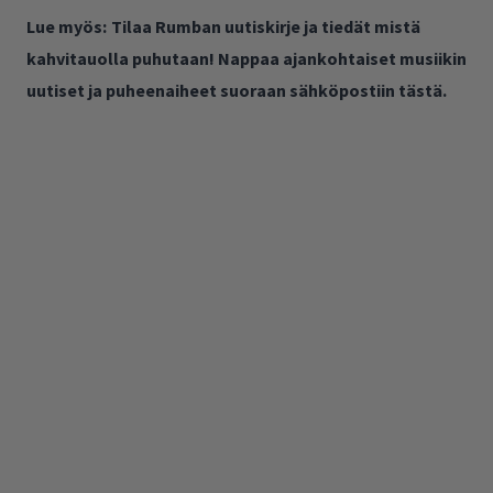
Lue myös:
Tilaa Rumban uutiskirje ja tiedät mistä
kahvitauolla puhutaan! Nappaa ajankohtaiset musiikin
uutiset ja puheenaiheet suoraan sähköpostiin tästä.