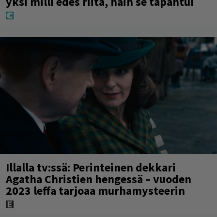
yksi milli edes riitä, näin se tapahtui
Illalla tv:ssä: Perinteinen dekkari
Agatha Christien hengessä – vuoden
2023 leffa tarjoaa murhamysteerin