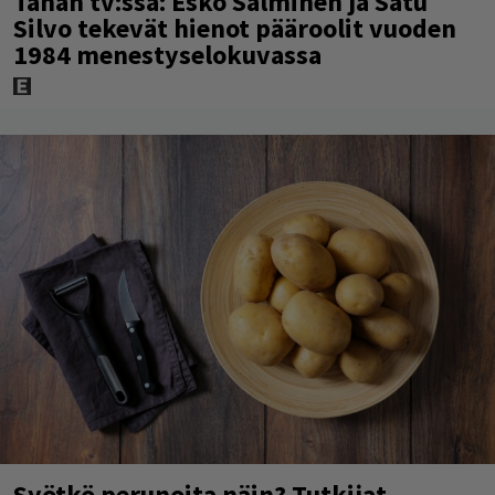
Tänän tv:ssä: Esko Salminen ja Satu
Silvo tekevät hienot pääroolit vuoden
1984 menestyselokuvassa
Syötkö perunoita näin? Tutkijat