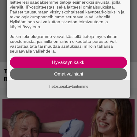
laitteellesi saadaksemme tietoja esimerkiksi sivuista, joilla
vierailit, IP-osoitteestasi sekä laitteesi ominaisuuksista.
Pääset tutustumaan yksityiskohtaisesti käyttötarkoituksiin ja
teknologiakumppaneihimme seuraavalla välilehdellä.
Hylkääminen voi vaikuttaa sivuston toimivuuteen ja
käytettävyyteen.
Jotkin teknologiamme voivat käsitellä tietoja myös ilman
suostumusta, jos niillä on siihen oikeutettu peruste. Voit
vastustaa tätä tai muuttaa asetuksiasi milloin tahansa
seuraavalla välilehdellä.
Hyväksyn kaikki
Tampereella sunnuntaina superpäivä –
Omat valintani
nämä artistit mukana
Tietosuojakäytäntömme