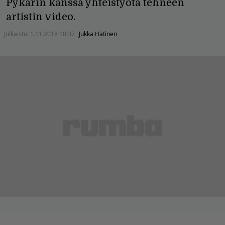
Pykärin kanssa yhteistyötä tehneen
artistin video.
Julkaistu:
1.11.2018 10:37
Jukka Hätinen