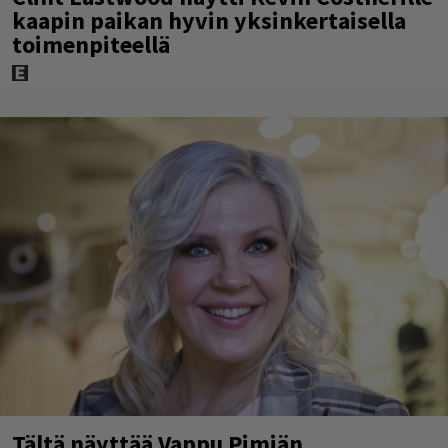
kaapin paikan hyvin yksinkertaisella
toimenpiteellä
Tältä näyttää Vappu Pimiän