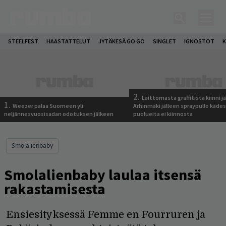
STEELFEST
HAASTATTELUT
JYTÄKESÄ GO GO
SINGLET
IGNOSTOT
K
2.
Laittomasta graffitista kiinni 
1.
Weezer palaa Suomeen yli
Arhinmäki jälleen spraypullo kädes
neljännesvuosisadan odotuksen jälkeen
puolueita ei kiinnosta
Smolalienbaby
Smolalienbaby laulaa itsensä
rakastamisesta
Ensiesityksessä Femme en Fourruren ja