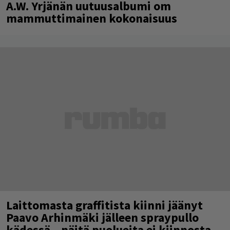
A.W. Yrjänän uutuusalbumi om
mammuttimainen kokonaisuus
Laittomasta graffitista kiinni jäänyt
Paavo Arhinmäki jälleen spraypullo
kädessä – näitä puolueita ei kiinnosta