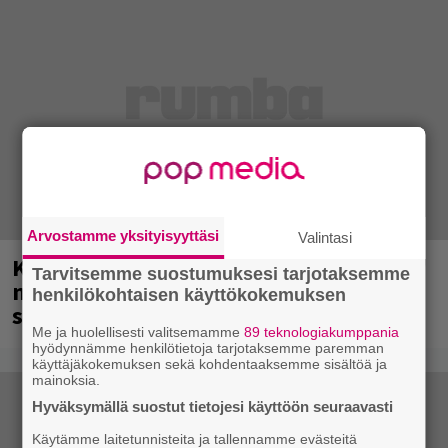
Arvostamme yksityisyyttäsi
Valintasi
Kent mainittu, ja syystä: kovassa
Tarvitsemme suostumuksesi tarjotaksemme
nosteessa olevan ruotsalaisyhtye
henkilökohtaisen käyttökokemuksen
saapuu Suomeen
Me ja huolellisesti valitsemamme
89 teknologiakumppania
hyödynnämme henkilötietoja tarjotaksemme paremman
käyttäjäkokemuksen sekä kohdentaaksemme sisältöä ja
mainoksia.
Hyväksymällä suostut tietojesi käyttöön seuraavasti
Käytämme laitetunnisteita ja tallennamme evästeitä