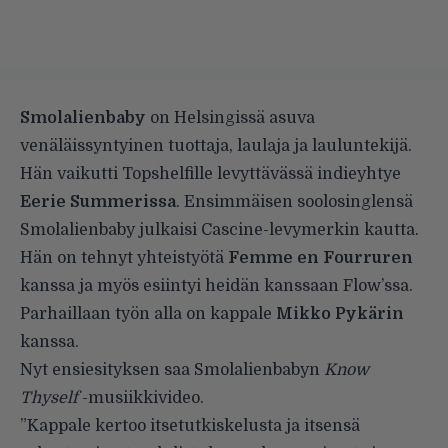
Smolalienbaby
on Helsingissä asuva
venäläissyntyinen tuottaja, laulaja ja lauluntekijä.
Hän vaikutti Topshelfille levyttävässä indieyhtye
Eerie Summerissa
. Ensimmäisen soolosinglensä
Smolalienbaby julkaisi Cascine-levymerkin kautta.
Hän on tehnyt yhteistyötä
Femme en Fourruren
kanssa ja myös esiintyi heidän kanssaan Flow’ssa.
Parhaillaan työn alla on kappale
Mikko Pykärin
kanssa.
Nyt ensiesityksen saa Smolalienbabyn
Know
Thyself
-musiikkivideo.
”Kappale kertoo itsetutkiskelusta ja itsensä