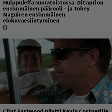
Huippuleffa suoratoistossa: DiCaprion
ensimmäinen päärooli – ja Tobey
Maguiren ensimmäinen
elokuvaesiintyminen
Clint Eastwood näytti Kevin Costnerille