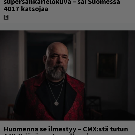
supersankarielokuva – sai Suomessa
4017 katsojaa
Huomenna se ilmestyy – CMX:stä tutun