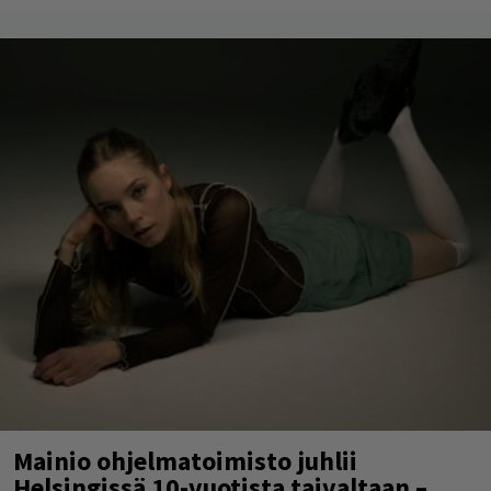
Mainio ohjelmatoimisto juhlii
Helsingissä 10-vuotista taivaltaan –