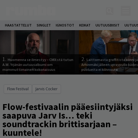
HAASTATTELUT
SINGLET
IGNOSTOT
KEIKAT
UUTUUSBIISIT
UUTUUS
1.
2.
Huomenna se ilmestyy – CMX:stä tutun
Laittomasta graffitista kiinni 
A.W. Yrjänän uutuusalbumi om
Arhinmäki jälleen spraypullo kädes
mammuttimainen kokonaisuus
puolueita ei kiinnosta
Flow Festival
Jarvis Cocker
Flow-festivaalin pääesiintyjäksi
saapuva Jarv Is… teki
soundtrackin brittisarjaan –
kuuntele!