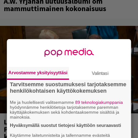
A.W. Yrjänän uutuusalbumi om
mammuttimainen kokonaisuus
Arvostamme yksityisyyttäsi
Valintasi
Tarvitsemme suostumuksesi tarjotaksemme
henkilökohtaisen käyttökokemuksen
Me ja huolellisesti valitsemamme
89 teknologiakumppania
hyödynnämme henkilötietoja tarjotaksemme paremman
käyttäjäkokemuksen sekä kohdentaaksemme sisältöä ja
mainoksia.
Laittomasta graffitista kiinni jäänyt
Hyväksymällä suostut tietojesi käyttöön seuraavasti
Paavo Arhinmäki jälleen spraypullo
kädessä – näitä puolueita ei kiinnosta
Käytämme laitetunnisteita ja tallennamme evästeitä