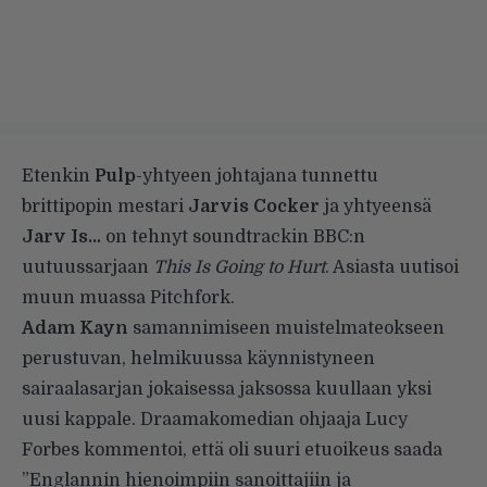
Etenkin
Pulp
-yhtyeen johtajana tunnettu
brittipopin mestari
Jarvis Cocker
ja yhtyeensä
Jarv Is…
on tehnyt soundtrackin BBC:n
uutuussarjaan
This Is Going to Hurt
. Asiasta uutisoi
muun muassa
Pitchfork
.
Adam Kayn
samannimiseen muistelmateokseen
perustuvan, helmikuussa käynnistyneen
sairaalasarjan jokaisessa jaksossa kuullaan yksi
uusi kappale. Draamakomedian ohjaaja Lucy
Forbes kommentoi, että oli suuri etuoikeus saada
”Englannin hienoimpiin sanoittajiin ja