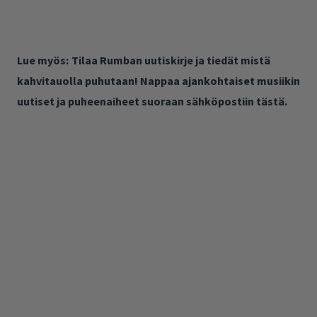
Lue myös:
Tilaa Rumban uutiskirje ja tiedät mistä
kahvitauolla puhutaan! Nappaa ajankohtaiset musiikin
uutiset ja puheenaiheet suoraan sähköpostiin tästä.