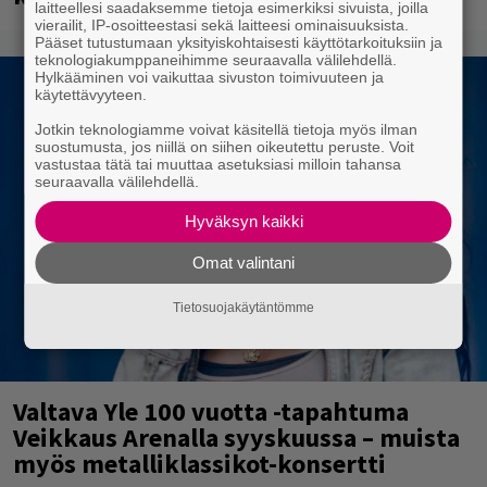
laitteellesi saadaksemme tietoja esimerkiksi sivuista, joilla
vierailit, IP-osoitteestasi sekä laitteesi ominaisuuksista.
Pääset tutustumaan yksityiskohtaisesti käyttötarkoituksiin ja
teknologiakumppaneihimme seuraavalla välilehdellä.
Hylkääminen voi vaikuttaa sivuston toimivuuteen ja
käytettävyyteen.
Jotkin teknologiamme voivat käsitellä tietoja myös ilman
suostumusta, jos niillä on siihen oikeutettu peruste. Voit
vastustaa tätä tai muuttaa asetuksiasi milloin tahansa
seuraavalla välilehdellä.
Hyväksyn kaikki
Omat valintani
Tietosuojakäytäntömme
Valtava Yle 100 vuotta -tapahtuma
Veikkaus Arenalla syyskuussa – muista
myös metalliklassikot-konsertti