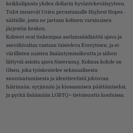
keikkalipusta yhden dollarin hyväntekeväisyyteen.
Tulot menevät Urien perustamalle Highest Hopes -
säätiölle, josta ne jaetaan kolmen varsinaisen
järjestön
kesken.
Kohteet ovat tiukempaa aselainsäädäntöä ajava ja
aseväkivaltaa vastaan taisteleva Everytown, ja ei-
värillisten naisten lisääntymisoikeutta ja siihen
liittyviä asioita ajava Sistersong. Kolmas kohde on
Glsen, joka työskentelee seksuaalisesta
suuntautumisesta ja identiteetistä johtuvan
häirinnän, syrjinnän ja kiusaamisen päättämiseksi,
ja pyrkii lisäämään LGBTQ+-tietoisuutta kouluissa.