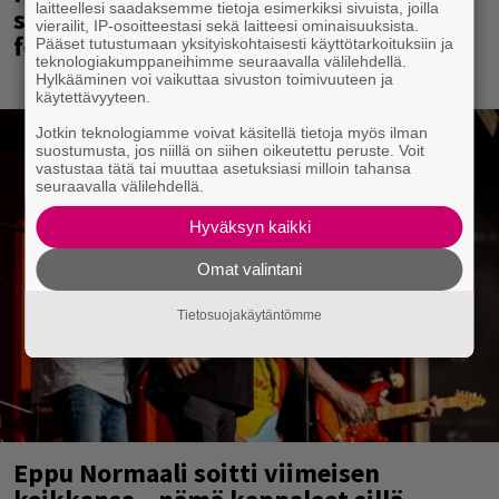
laitteellesi saadaksemme tietoja esimerkiksi sivuista, joilla
syksyllä luvassa risteily, ensi vuoden
vierailit, IP-osoitteestasi sekä laitteesi ominaisuuksista.
festarien ajankohta selvillä
Pääset tutustumaan yksityiskohtaisesti käyttötarkoituksiin ja
teknologiakumppaneihimme seuraavalla välilehdellä.
Hylkääminen voi vaikuttaa sivuston toimivuuteen ja
käytettävyyteen.
Jotkin teknologiamme voivat käsitellä tietoja myös ilman
suostumusta, jos niillä on siihen oikeutettu peruste. Voit
vastustaa tätä tai muuttaa asetuksiasi milloin tahansa
seuraavalla välilehdellä.
Hyväksyn kaikki
Omat valintani
Tietosuojakäytäntömme
Eppu Normaali soitti viimeisen