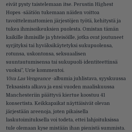
eivät pysty taistelemaan itse. Perustin Highest
Hopes -säätiön tukemaan näiden voittoa
tavoittelemattomien järjestöjen työtä, kehitystä ja
tukea ihmisoikeuksien puolesta. Omistan tämän
kaikille ihmisille ja yhteisöille, jotka ovat joutuneet
syrjityksi tai hyväksikäytetyksi sukupuolensa,
rotunsa, uskontonsa, seksuaalisen
suuntautumisensa tai sukupuoli-identiteettinsä
vuoksi”, Urie
kommentoi
.
Viva Las Vengeance
-albumia juhlistava, syyskuussa
Teksasista alkava ja ensi vuoden maaliskuussa
Manchesteriin päättyvä kiertue koostuu 41
konsertista. Keikkapaikat näyttäisivät olevan
järjestään areenoja, joten pikaisella
laskutoimituksella voi todeta, ettei lahjoituksissa
tule olemaan kyse mistään ihan pienistä summista.