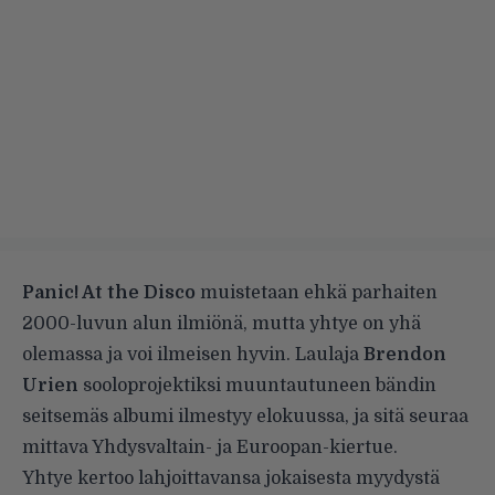
Panic! At the Disco
muistetaan ehkä parhaiten
2000-luvun alun ilmiönä, mutta yhtye on yhä
olemassa ja voi ilmeisen hyvin. Laulaja
Brendon
Urien
sooloprojektiksi muuntautuneen bändin
seitsemäs albumi ilmestyy elokuussa, ja sitä seuraa
mittava Yhdysvaltain- ja Euroopan-kiertue.
Yhtye kertoo lahjoittavansa jokaisesta myydystä