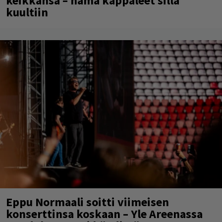
keikkansa – nämä kappaleet sillä
kuultiin
Eppu Normaali soitti viimeisen
konserttinsa koskaan – Yle Areenassa