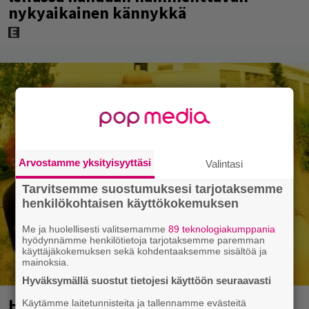
nykyaikainen kännykkä
Arvostamme yksityisyyttäsi
Valintasi
Tarvitsemme suostumuksesi tarjotaksemme
henkilökohtaisen käyttökokemuksen
Me ja huolellisesti valitsemamme
89 teknologiakumppania
hyödynnämme henkilötietoja tarjotaksemme paremman
käyttäjäkokemuksen sekä kohdentaaksemme sisältöä ja
mainoksia.
Hyväksymällä suostut tietojesi käyttöön seuraavasti
Hellsinki Metal Festival oli menestys –
Käytämme laitetunnisteita ja tallennamme evästeitä