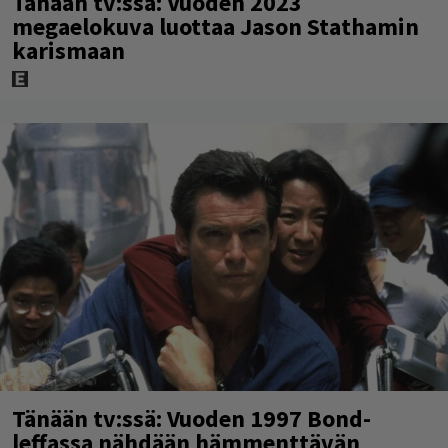
Tänään tv:ssä: Vuoden 2023
megaelokuva luottaa Jason Stathamin
karismaan
Tänään tv:ssä: Vuoden 1997 Bond-
leffassa nähdään hämmenttävän