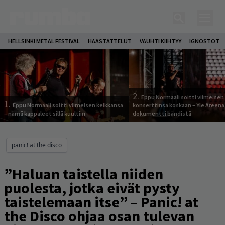
HELLSINKI METAL FESTIVAL
HAASTATTELUT
VAUHTI KIIHTYY
IGNOSTOT
2.
Eppu Normaali soitti viimeisen
1.
Eppu Normaali soitti viimeisen keikkansa
konserttinsa koskaan – Yle Areena
– nämä kappaleet sillä kuultiin
dokumentti bändistä
panic! at the disco
”Haluan taistella niiden
puolesta, jotka eivät pysty
taistelemaan itse” – Panic! at
the Disco ohjaa osan tulevan