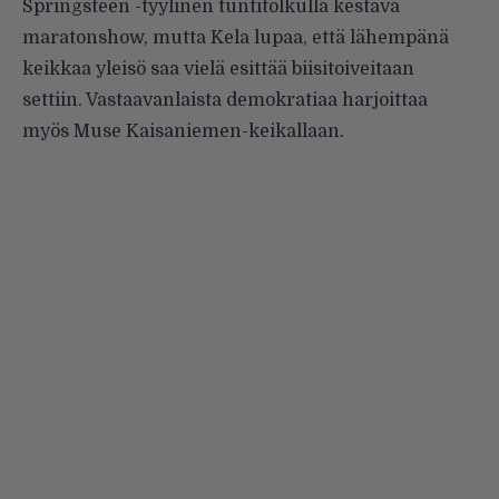
Springsteen -tyylinen tuntitolkulla kestävä
maratonshow, mutta Kela lupaa, että lähempänä
keikkaa yleisö saa vielä esittää biisitoiveitaan
settiin. Vastaavanlaista demokratiaa harjoittaa
myös
Muse Kaisaniemen-keikallaan
.