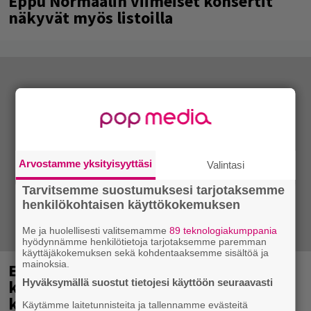
Eppu Normaalin viimeiset konsertit
näkyvät myös listoilla
Arvostamme yksityisyyttäsi
Valintasi
Tarvitsemme suostumuksesi tarjotaksemme
henkilökohtaisen käyttökokemuksen
Me ja huolellisesti valitsemamme
89 teknologiakumppania
hyödynnämme henkilötietoja tarjotaksemme paremman
käyttäjäkokemuksen sekä kohdentaaksemme sisältöä ja
mainoksia.
Eppu Normaali soitti viimeisen
keikkansa – nämä kappaleet sillä
Hyväksymällä suostut tietojesi käyttöön seuraavasti
kuultiin
Käytämme laitetunnisteita ja tallennamme evästeitä