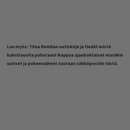
Lue myös:
Tilaa Rumban uutiskirje ja tiedät mistä
kahvitauolla puhutaan! Nappaa ajankohtaiset musiikin
uutiset ja puheenaiheet suoraan sähköpostiin tästä.