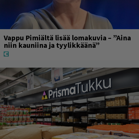
Vappu Pimiältä lisää lomakuvia – ”Aina
niin kauniina ja tyylikkäänä”