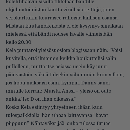
kolehtihaavin sisältö tilitetään bändille
ohjelmatoimiston kautta virallisia reittejä, joten
verokarhukin kouraisee rahoista laillisen osansa.
Mistään kuutamokeikasta ei ole kysymys siinäkään
mielessä, että bändi nousee lavalle viimeistään
kello 20.30.
Kela puntaroi yleisösuosiota blogissaan näin: ”Voisi
kuvitella, että ilmainen keikka houkuttelisi salin
pullolleen, mutta itse asiassa usein käy juuri
päinvastoin: väkeä tuleekin vähemmän kuin silloin,
jos lippu maksaisi esim. kympin. Danny sanoi
minulle kerran: ’Muista, Anssi – yleisö on outo
ankka.’ Iso D on ihan oikeassa.”
Koska Kela esiintyy yhtyeineen ikään kuin
tulospalkkiolla, hän uhoaa laittavansa ”kovat
piippuun”. Nähtäväksi jää, onko tulossa Bruce