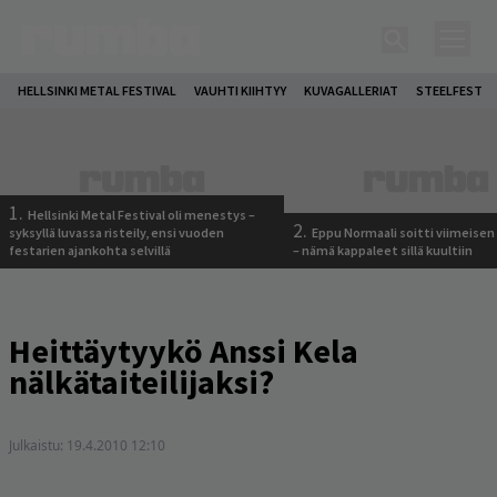
HELLSINKI METAL FESTIVAL
VAUHTI KIIHTYY
KUVAGALLERIAT
STEELFEST
1.
Hellsinki Metal Festival oli menestys –
2.
syksyllä luvassa risteily, ensi vuoden
Eppu Normaali soitti viimeisen
festarien ajankohta selvillä
– nämä kappaleet sillä kuultiin
Heittäytyykö Anssi Kela
nälkätaiteilijaksi?
Julkaistu:
19.4.2010 12:10