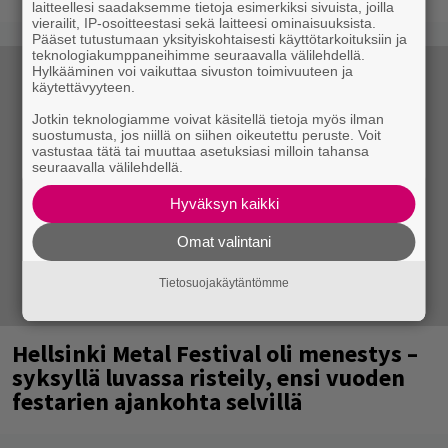
laitteellesi saadaksemme tietoja esimerkiksi sivuista, joilla
vierailit, IP-osoitteestasi sekä laitteesi ominaisuuksista.
Pääset tutustumaan yksityiskohtaisesti käyttötarkoituksiin ja
teknologiakumppaneihimme seuraavalla välilehdellä.
Hylkääminen voi vaikuttaa sivuston toimivuuteen ja
käytettävyyteen.
Jotkin teknologiamme voivat käsitellä tietoja myös ilman
suostumusta, jos niillä on siihen oikeutettu peruste. Voit
vastustaa tätä tai muuttaa asetuksiasi milloin tahansa
seuraavalla välilehdellä.
Hyväksyn kaikki
Omat valintani
Tietosuojakäytäntömme
Hellsinki Metal Festival oli menestys –
syksyllä luvassa risteily, ensi vuoden
festarien ajankohta selvillä