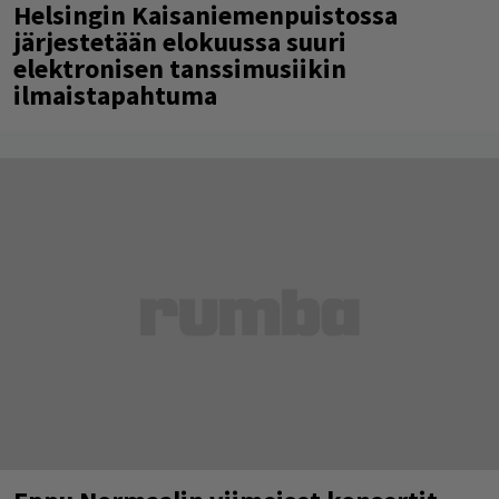
Helsingin Kaisaniemenpuistossa
järjestetään elokuussa suuri
elektronisen tanssimusiikin
ilmaistapahtuma