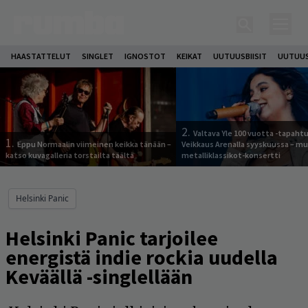
HAASTATTELUT
SINGLET
IGNOSTOT
KEIKAT
UUTUUSBIISIT
UUTUUS
2.
Valtava Yle 100 vuotta -tapah
1.
Eppu Normaalin viimeinen keikka tänään –
Veikkaus Arenalla syyskuussa – m
katso kuvagalleria torstailta täältä
metalliklassikot-konsertti
Helsinki Panic
Helsinki Panic tarjoilee
energistä indie rockia uudella
Keväällä -singlellään