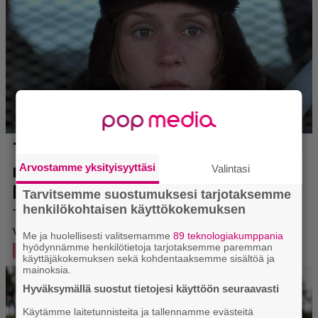
Arvostamme yksityisyyttäsi
Valintasi
Tarvitsemme suostumuksesi tarjotaksemme
henkilökohtaisen käyttökokemuksen
Me ja huolellisesti valitsemamme
89 teknologiakumppania
hyödynnämme henkilötietoja tarjotaksemme paremman
käyttäjäkokemuksen sekä kohdentaaksemme sisältöä ja
mainoksia.
Hyväksymällä suostut tietojesi käyttöön seuraavasti
Käytämme laitetunnisteita ja tallennamme evästeitä