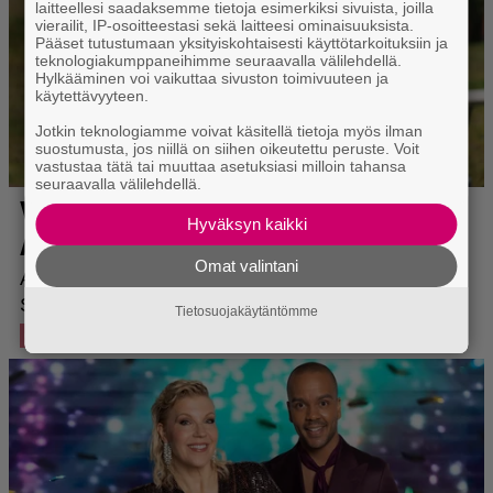
laitteellesi saadaksemme tietoja esimerkiksi sivuista, joilla
vierailit, IP-osoitteestasi sekä laitteesi ominaisuuksista.
Pääset tutustumaan yksityiskohtaisesti käyttötarkoituksiin ja
teknologiakumppaneihimme seuraavalla välilehdellä.
Hylkääminen voi vaikuttaa sivuston toimivuuteen ja
käytettävyyteen.
Jotkin teknologiamme voivat käsitellä tietoja myös ilman
suostumusta, jos niillä on siihen oikeutettu peruste. Voit
vastustaa tätä tai muuttaa asetuksiasi milloin tahansa
seuraavalla välilehdellä.
Hyväksyn kaikki
Omat valintani
Tietosuojakäytäntömme