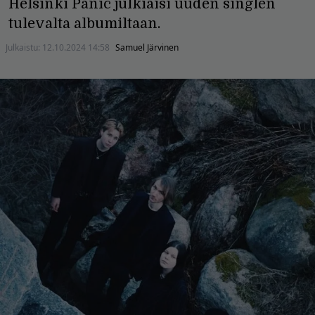
Helsinki Panic julkiaisi uuden singlen
tulevalta albumiltaan.
Julkaistu:
12.10.2024 14:58
Samuel Järvinen