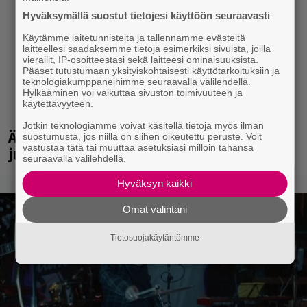
Hyväksymällä suostut tietojesi käyttöön seuraavasti
Käytämme laitetunnisteita ja tallennamme evästeitä
laitteellesi saadaksemme tietoja esimerkiksi sivuista, joilla
vierailit, IP-osoitteestasi sekä laitteesi ominaisuuksista.
Pääset tutustumaan yksityiskohtaisesti käyttötarkoituksiin ja
teknologiakumppaneihimme seuraavalla välilehdellä.
Hylkääminen voi vaikuttaa sivuston toimivuuteen ja
käytettävyyteen.
Jotkin teknologiamme voivat käsitellä tietoja myös ilman
Äärimetallifestivaali Hyvinkäällä
suostumusta, jos niillä on siihen oikeutettu peruste. Voit
vastustaa tätä tai muuttaa asetuksiasi milloin tahansa
julkisti esiintyjiä ensi vuodelle
seuraavalla välilehdellä.
Hyväksyn kaikki
Omat valintani
Tietosuojakäytäntömme