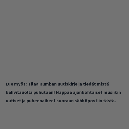
Lue myös:
Tilaa Rumban uutiskirje ja tiedät mistä
kahvitauolla puhutaan! Nappaa ajankohtaiset musiikin
uutiset ja puheenaiheet suoraan sähköpostiin tästä.