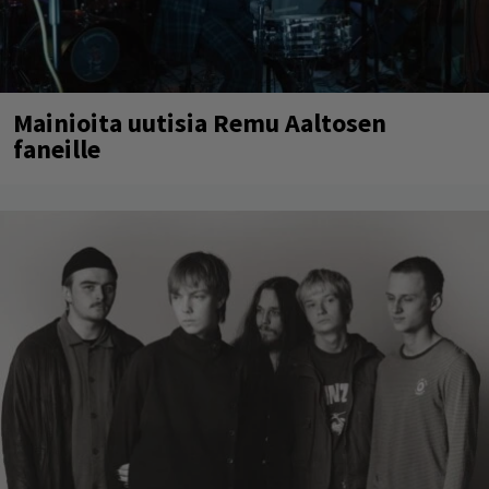
Mainioita uutisia Remu Aaltosen
faneille