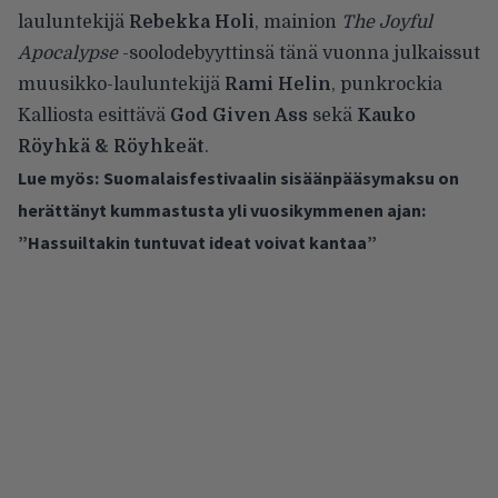
lauluntekijä
Rebekka Holi
, mainion
The Joyful
Apocalypse
-soolodebyyttinsä tänä vuonna julkaissut
muusikko-lauluntekijä
Rami Helin
, punkrockia
Kalliosta esittävä
God Given Ass
sekä
Kauko
Röyhkä & Röyhkeät
.
Lue myös:
Suomalaisfestivaalin sisäänpääsymaksu on
herättänyt kummastusta yli vuosikymmenen ajan:
”Hassuiltakin tuntuvat ideat voivat kantaa”