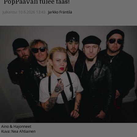
PopPaavali tulee taas!
Julkaistu:
10.6.2026 13:43
Jarkko Fräntilä
Aino & Hajonneet
Kuva: Nea Ahtiainen