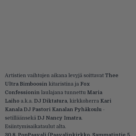
Artistien vaihtojen aikana levyjä soittavat
Thee
Ultra Bimboosin
kitaristina ja
Fox
Confessionin
laulajana tunnettu
Maria
Laiho
a.k.a.
DJ Diktatura
, kirkkoherra
Kari
Kanala
DJ Pastori Kanalan Pyhäkoulu
-
setilläänsekä
DJ Nancy Imatra
.
Esiintymisaikataulut alta.
30.8. PopPaavali (Paavalinkirkko, Sammatintie 5,