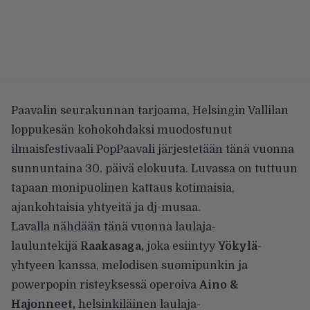
Paavalin seurakunnan tarjoama, Helsingin Vallilan
loppukesän kohokohdaksi muodostunut
ilmaisfestivaali PopPaavali järjestetään tänä vuonna
sunnuntaina 30. päivä elokuuta. Luvassa on tuttuun
tapaan monipuolinen kattaus kotimaisia,
ajankohtaisia yhtyeitä ja dj-musaa.
Lavalla nähdään tänä vuonna laulaja-
lauluntekijä
Raakasaga,
joka esiintyy
Yökylä
-
yhtyeen kanssa, melodisen suomipunkin ja
powerpopin risteyksessä operoiva
Aino &
Hajonneet,
helsinkiläinen laulaja-