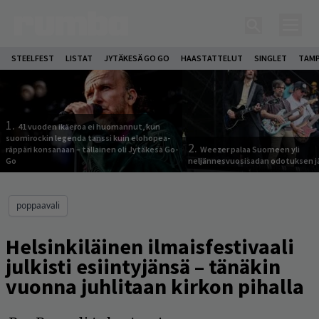
STEELFEST
LISTAT
JYTÄKESÄ GO GO
HAASTATTELUT
SINGLET
TAMP
1.
41 vuoden ikäeroa ei huomannut, kun
suomirockin legenda tanssi kuin elohopea-
2.
räppäri konsanaan – tällainen oli Jytäkesä Go-
Weezer palaa Suomeen yli
Go
neljännesvuosisadan odotuksen j
poppaavali
Helsinkiläinen ilmaisfestivaali
julkisti esiintyjänsä – tänäkin
vuonna juhlitaan kirkon pihalla