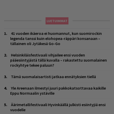
LUETUIMMAT
41 vuoden ikäeroa ei huomannut, kun suomirockin
legenda tanssi kuin elohopea-räppäri konsanaan –
tällainen oli Jytäkesä Go-Go
Helsinkiläisfestivaali vihjailee ensi vuoden
pääesiintyjästä tällä kuvalla – rakastettu suomalainen
rockyhtye tekee paluun?
Tämä suomalaisartisti jatkaa ennätyksien tiellä
Yle Areenaan ilmestyi juuri pakkokatsottavaa kaikille
Eppu Normaalin ystäville
Äärimetallifestivaali Hyvinkäällä julkisti esiintyjiä ensi
vuodelle