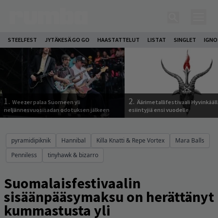
STEELFEST
JYTÄKESÄ GO GO
HAASTATTELUT
LISTAT
SINGLET
IGN
1.
2.
Weezer palaa Suomeen yli
Äärimetallifestivaali Hyvinkäällä
neljännesvuosisadan odotuksen jälkeen
esiintyjiä ensi vuodelle
pyramidipiknik
Hannibal
Killa Knatti & Repe Vortex
Mara Balls
Penniless
tinyhawk & bizarro
Suomalaisfestivaalin
sisäänpääsymaksu on herättänyt
kummastusta yli