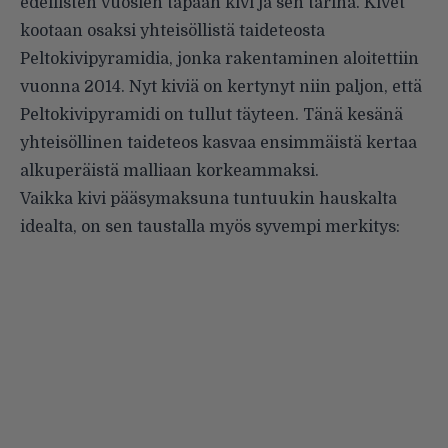
edellisten vuosien tapaan kivi ja sen tarina. Kivet
kootaan osaksi yhteisöllistä taideteosta
Peltokivipyramidia, jonka rakentaminen aloitettiin
vuonna 2014. Nyt kiviä on kertynyt niin paljon, että
Peltokivipyramidi on tullut täyteen. Tänä kesänä
yhteisöllinen taideteos kasvaa ensimmäistä kertaa
alkuperäistä malliaan korkeammaksi.
Vaikka kivi pääsymaksuna tuntuukin hauskalta
idealta, on sen taustalla myös syvempi merkitys: