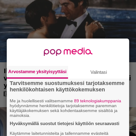
Illalla tv:ssä: 007-elokuva jossa
Arvostamme yksityisyyttäsi
Valintasi
vältettiin petipuuhia – päätähti paljasti
Tarvitsemme suostumuksesi tarjotaksemme
yllättävän syyn vuonna 2007
henkilökohtaisen käyttökokemuksen
Me ja huolellisesti valitsemamme
89 teknologiakumppania
hyödynnämme henkilötietoja tarjotaksemme paremman
käyttäjäkokemuksen sekä kohdentaaksemme sisältöä ja
mainoksia.
Hyväksymällä suostut tietojesi käyttöön seuraavasti
Käytämme laitetunnisteita ja tallennamme evästeitä