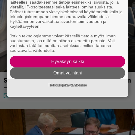
laitteellesi saadaksemme tietoja esimerkiksi sivuista, joilla
vierailit, IP-osoitteestasi sekä laitteesi ominaisuuksista.
Pääset tutustumaan yksityiskohtaisesti käyttötarkoituksiin ja
teknologiakumppaneihimme seuraavalla välilehdellä.
Hylkääminen voi vaikuttaa sivuston toimivuuteen ja
käytettävyyteen.
Jotkin teknologiamme voivat käsitellä tietoja myös ilman
suostumusta, jos niillä on siihen oikeutettu peruste. Voit
vastustaa tätä tai muuttaa asetuksiasi milloin tahansa
seuraavalla välilehdellä.
Hyväksyn kaikki
Omat valintani
Sampo Kaulanen sai oudon tulehduksen
– makaa hoitolaitteessa nytkähdellen
Tietosuojakäytäntömme