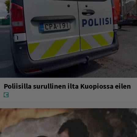
Poliisilla surullinen ilta Kuopiossa eilen