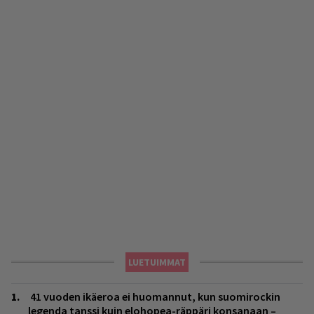
LUETUIMMAT
41 vuoden ikäeroa ei huomannut, kun suomirockin
legenda tanssi kuin elohopea-räppäri konsanaan –