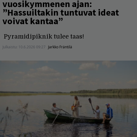
vuosikymmenen ajan:
”Hassuiltakin tuntuvat ideat
voivat kantaa”
Pyramidipiknik tulee taas!
Julkaistu:
10.6.2026 09:27
Jarkko Fräntilä