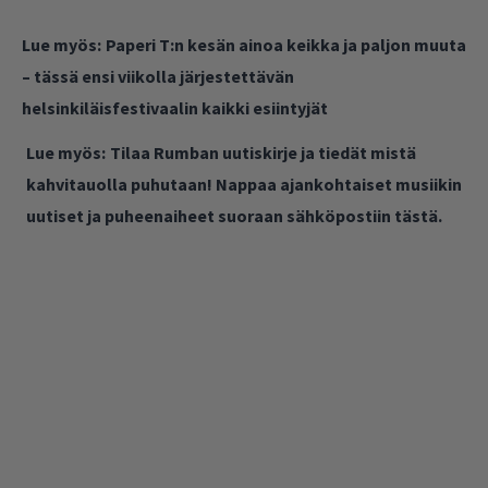
Lue myös:
Paperi T:n kesän ainoa keikka ja paljon muuta
– tässä ensi viikolla järjestettävän
helsinkiläisfestivaalin kaikki esiintyjät
Lue myös:
Tilaa Rumban uutiskirje ja tiedät mistä
kahvitauolla puhutaan! Nappaa ajankohtaiset musiikin
uutiset ja puheenaiheet suoraan sähköpostiin tästä.