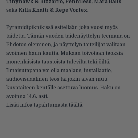
Tinyhawk & Bizzarro, Penniless, Mara Balls
sekä
Killa Knatti & Repe Vortex.
Pyramidipiknikissä esitellään joka vuosi myös
taidetta. Tämän vuoden taidenäyttelyn teemana on
Ehdoton oleminen, ja näyttelyn taiteilijat valitaan
avoimen haun kautta. Mukaan toivotaan teoksia
monenlaisista taustoista tulevilta tekijöiltä.
Ilmaisutapana voi olla maalaus, installaatio,
audiovisuaalinen teos tai jokin aivan muu
kuvataiteen kentälle asettuva luomus. Haku on
avoinna 14.6. asti.
Lisää infoa tapahtumasta
täältä
.