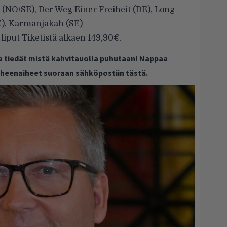
a (NO/SE), Der Weg Einer Freiheit (DE), Long
SE), Karmanjakah (SE)
iput Tiketistä alkaen 149,90€.
ja tiedät mistä kahvitauolla puhutaan! Nappaa
puheenaiheet suoraan sähköpostiin tästä.