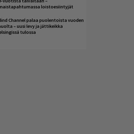
0-vuotista taivaltaan –
lmaistapahtumassa loistoesiintyjät
lind Channel palaa puolentoista vuoden
uolta – uusi levy ja jättikeikka
elsingissä tulossa