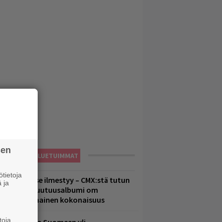
sen
LUETUIMMAT
tietoja
uomenna se ilmestyy – CMX:stä tutun
 ja
.W. Yrjänän uutuusalbumi om
ammuttimainen kokonaisuus
toja