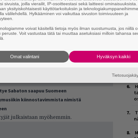
W
i sivuista, joilla vierailit, IP-osoitteestasi sekä laitteesi ominaisuuksista
n
an yksityiskohtaisesti käyttötarkoituksiin ja teknologiakumppaneihimm
la välilehdellä. Hylkääminen voi vaikuttaa sivuston toimivuuteen ja
yyteen.
L
P
knologiamme voivat käsitellä tietoja myös ilman suostumusta, jos niillä o
k
u peruste. Voit vastustaa tätä tai muuttaa asetuksiasi milloin tahansa se
lä.
M
Omat valintani
Hyväksyn kaikki
K
n
S
Tietosuojak
H
htye Sabaton saapuu Suomeen
t
o
ymusiikin kiinnostavimmista nimistä
een
T
tyjät julkaistaan myöhemmin.
n
M