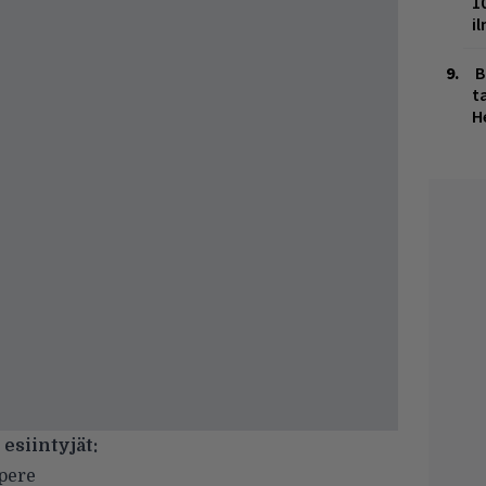
1
i
B
ta
H
 esiintyjät:
pere