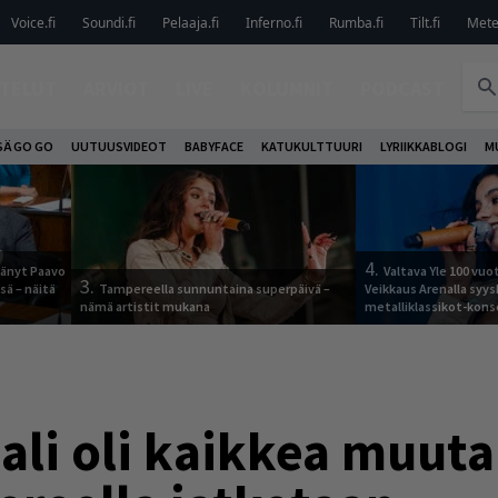
Voice.fi
Soundi.fi
Pelaaja.fi
Inferno.fi
Rumba.fi
Tilt.fi
Metel
TELUT
ARVIOT
LIVE
KOLUMNIT
PODCAST
SÄ GO GO
UUTUUSVIDEOT
BABYFACE
KATUKULTTUURI
LYRIIKKABLOGI
M
4.
jäänyt Paavo
Valtava Yle 100 vu
3.
sä – näitä
Tampereella sunnuntaina superpäivä –
Veikkaus Arenalla syy
nämä artistit mukana
metalliklassikot-kons
ali oli kaikkea muuta