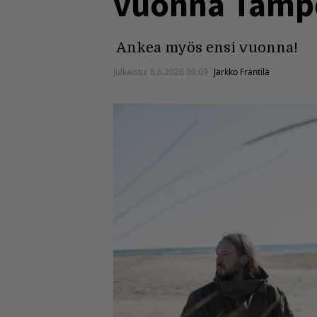
vuonna Tampe
Ankea myös ensi vuonna!
Julkaistu:
8.6.2026 09:09
Jarkko Fräntilä