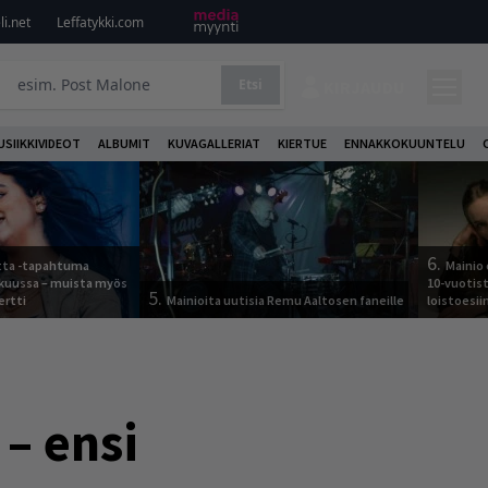
i.net
Leffatykki.com
Etsi
KIRJAUDU
USIIKKIVIDEOT
ALBUMIT
KUVAGALLERIAT
KIERTUE
ENNAKKOKUUNTELU
6.
otta -tapahtuma
Mainio 
skuussa – muista myös
10-vuotis
5.
ertti
Mainioita uutisia Remu Aaltosen faneille
loistoesii
 – ensi