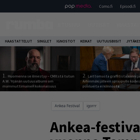
Como.fi
Episodi.fi
ETUSIVU
UUTISET
HAASTAT
HAASTATTELUT
SINGLET
IGNOSTOT
KEIKAT
UUTUUSBIISIT
JYTÄKE
1.
2.
Huomenna se ilmestyy – CMX:stä tutun
Laittomasta graffitista kiinni 
A.W. Yrjänän uutuusalbumi om
Arhinmäki jälleen spraypullo kädes
mammuttimainen kokonaisuus
puolueita ei kiinnosta
Ankea Festival
igorrr
Ankea-festiva