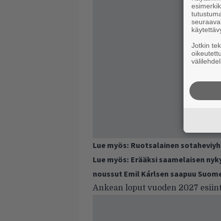
esimerkiks
tutustuma
seuraaval
käytettäv
Jotkin te
oikeutett
välilehdel
Lue myös:
Ruotsalainen sotaheviy
Lue myös:
Erääksi saamelaisen nyk
noussut Emil Kárlsen saapuu Suom
Ankean loput vuoden 2027 esiin