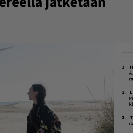
reella jatketaan
H
A
m
L
P
k
T
n