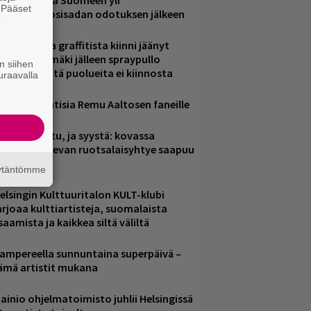
eezer palaa Suomeen yli
. Pääset
eljännesvuosisadan odotuksen jälkeen
e
aittomasta graffitista kiinni jäänyt
aavo Arhinmäki jälleen spraypullo
n siihen
ädessä – näitä puolueita ei kiinnosta
uraavalla
ainioita uutisia Remu Aaltosen faneille
ent mainittu, ja syystä: kovassa
osteessa olevan ruotsalaisyhtye saapuu
uomeen
äytäntömme
elsingin Kulttuuritalon KULT-klubi
arjoaa kulttiartisteja, suomalaista
saamista ja kaikkea siltä väliltä
ampereella sunnuntaina superpäivä –
ämä artistit mukana
ainio ohjelmatoimisto juhlii Helsingissä