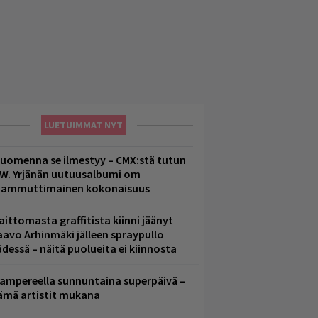
LUETUIMMAT NYT
uomenna se ilmestyy – CMX:stä tutun
.W. Yrjänän uutuusalbumi om
ammuttimainen kokonaisuus
aittomasta graffitista kiinni jäänyt
aavo Arhinmäki jälleen spraypullo
ädessä – näitä puolueita ei kiinnosta
ampereella sunnuntaina superpäivä –
ämä artistit mukana