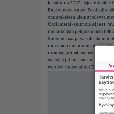
kesäkuuta 2027 järjestettävälle f
Ensi vuoden Ankea Festivalin pä
omintakeisen kiemurtelevaa meta
black metal -suuruus
Alcest
. Mu
melankolista pohjoismaista folki
Suomeen saapuva saksalainen bl
niin ikään ensimmäistä kertaa S
uraansa juhlistava post-rock-yh
syksyllä julkaiseva ruotsalaisbä
Ar
esittävä ruotsalainen
Karmanja
Tarvit
käytt
Me ja huo
tarjotak
mainoksi
Hyväksym
Käytämme 