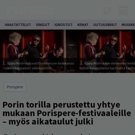
HAASTATTELUT
SINGLET
IGNOSTOT
KEIKAT
UUTUUSBIISIT
MUSIIKK
1.
2.
Eppu Normaali soitti viimeisen keikkansa
Eppu Normaalin viimeinen keik
– nämä kappaleet sillä kuultiin
katso kuvagalleria torstailta täält
Porispere
Porin torilla perustettu yhtye
mukaan Porispere-festivaaleille
– myös aikataulut julki