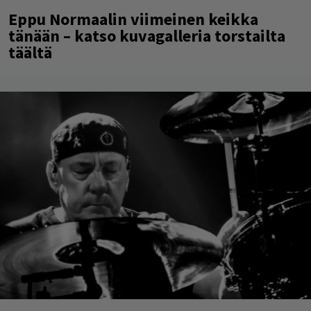
Eppu Normaalin viimeinen keikka
tänään – katso kuvagalleria torstailta
täältä