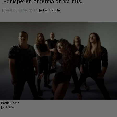
Porisperen ohjelma on valmis.
Julkaistu:
5.6.2026 20:17
Jarkko Fräntilä
Battle Beast
Jord Otto