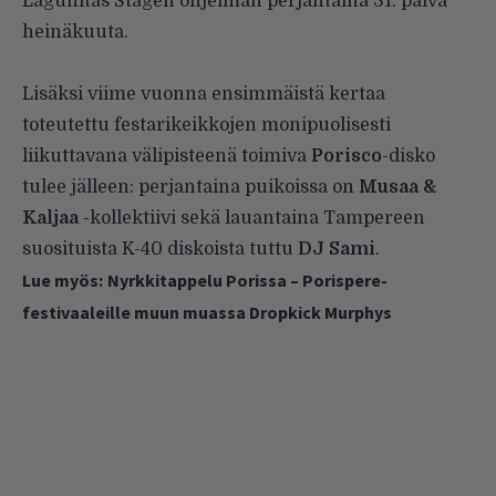
Lagunitas Stagen ohjelman perjantaina 31. päivä
heinäkuuta.
Lisäksi viime vuonna ensimmäistä kertaa
toteutettu festarikeikkojen monipuolisesti
liikuttavana välipisteenä toimiva
Porisco
-disko
tulee jälleen: perjantaina puikoissa on
Musaa &
Kaljaa
-kollektiivi sekä lauantaina Tampereen
suosituista K-40 diskoista tuttu
DJ Sami
.
Lue myös:
Nyrkkitappelu Porissa – Porispere-
festivaaleille muun muassa Dropkick Murphys