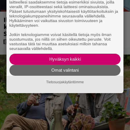
laitteellesi saadaksemme tietoja esimerkiksi sivuista, joilla
vierailit, IP-osoitteestasi sekä laitteesi ominaisuuksista.
Pääset tutustumaan yksityiskohtaisesti käyttötarkoituksiin ja
teknologiakumppaneihimme seuraavalla välilehdellä.
Hylkääminen voi vaikuttaa sivuston toimivuuteen ja
käytettävyyteen.
Illalla tv:ssä: Uuno-elokuva jossa
Jotkin teknologiamme voivat käsitellä tietoja myös ilman
käytettiin tietokonegrafiikkaa?
suostumusta, jos niillä on siihen oikeutettu peruste. Voit
Sellainen tehtiin vuonna 1998
vastustaa tätä tai muuttaa asetuksiasi milloin tahansa
seuraavalla välilehdellä.
Hyväksyn kaikki
Omat valintani
Tietosuojakäytäntömme