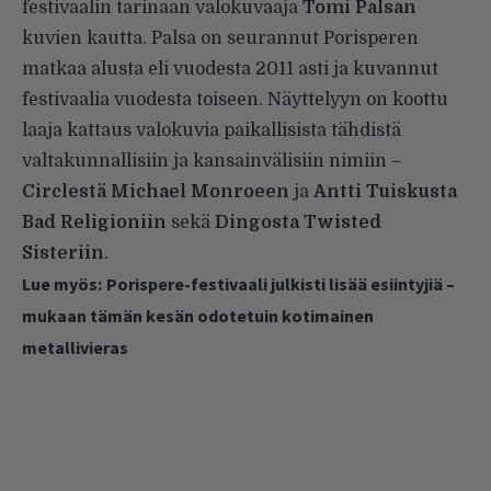
festivaalin tarinaan valokuvaaja
Tomi Palsan
kuvien kautta. Palsa on seurannut Porisperen
matkaa alusta eli vuodesta 2011 asti ja kuvannut
festivaalia vuodesta toiseen. Näyttelyyn on koottu
laaja kattaus valokuvia paikallisista tähdistä
valtakunnallisiin ja kansainvälisiin nimiin –
Circlestä Michael Monroeen
ja
Antti Tuiskusta
Bad Religioniin
sekä
Dingosta Twisted
Sisteriin
.
Lue myös:
Porispere-festivaali julkisti lisää esiintyjiä –
mukaan tämän kesän odotetuin kotimainen
metallivieras