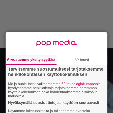
Arvostamme yksityisyyttäsi
Valintasi
Tarvitsemme suostumuksesi tarjotaksemme
henkilökohtaisen käyttökokemuksen
Me ja huolellisesti valitsemamme
89 teknologiakumppania
hyödynnämme henkilötietoja tarjotaksemme paremman
käyttäjäkokemuksen sekä kohdentaaksemme sisältöä ja
mainoksia.
Hyväksymällä suostut tietojesi käyttöön seuraavasti
Käytämme laitetunnisteita ja tallennamme evästeitä