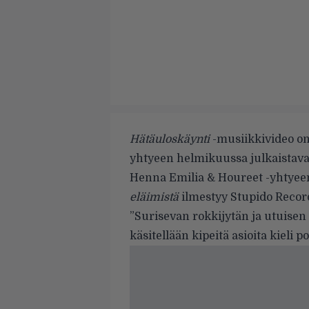
Hätäuloskäynti
-musiikkivideo on
yhtyeen helmikuussa julkaistaval
Henna Emilia & Houreet -yhtyee
eläimistä
ilmestyy Stupido Recor
”Surisevan rokkijytän ja utuisen 
käsitellään kipeitä asioita kieli p