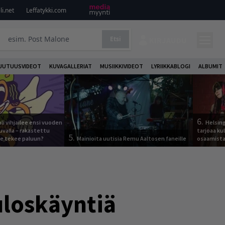
i.net
Leffatykki.com
Etsi
KIRJAUDU
UUTUUSVIDEOT
KUVAGALLERIAT
MUSIIKKIVIDEOT
LYRIIKKABLOGI
ALBUMIT
6.
ali vihjailee ensi vuoden
Helsing
uvalla – rakastettu
tarjoaa ku
5.
e tekee paluun?
Mainioita uutisia Remu Aaltosen faneille
osaamista j
uloskäyntiä