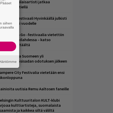
ämä suomalaisartisti jatkaa
. Pääset
nnätyksien tiellä
e
ärimetallifestivaali Hyvinkäällä julkisti
iintyjiä ensi vuodelle
n siihen
uraavalla
ytäkesä Go-Go -festivaalia vietettiin
elsingin Suvilahdessa – katso
uvagalleria täältä
eezer palaa Suomeen yli
eljännesvuosisadan odotuksen jälkeen
äytäntömme
ampere City Festivalia vietetään ensi
iikonloppuna
ainioita uutisia Remu Aaltosen faneille
elsingin Kulttuuritalon KULT-klubi
arjoaa kulttiartisteja, suomalaista
saamista ja kaikkea siltä väliltä