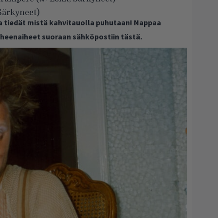
Särkyneet)
ja tiedät mistä kahvitauolla puhutaan! Nappaa
puheenaiheet suoraan sähköpostiin tästä.