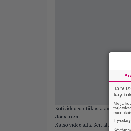
Ar
Tarvit
käytt
Me ja huo
tarjotak
Kotivideoestetiikasta ammentav
mainoksi
Järvinen
.
Hyväksym
Katso video alta. Sen alta löydät 
Käytämme 