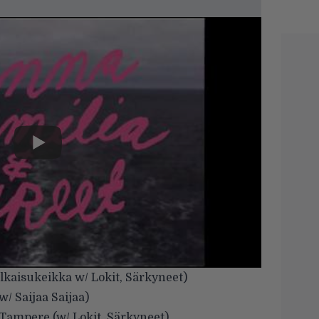
lkaisukeikka w/ Lokit, Särkyneet)
/ Saijaa Saijaa)
 Tampere (w/ Lokit, Särkyneet)