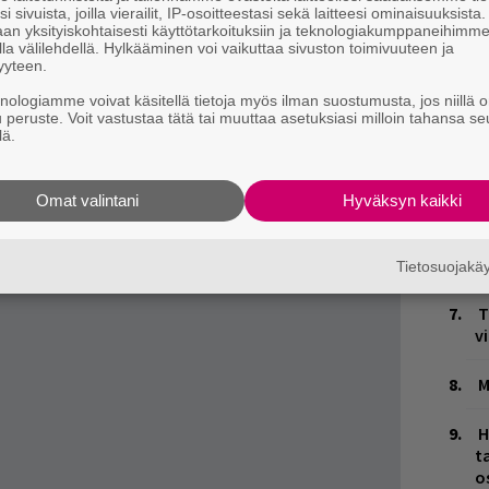
T
ästä
.
i sivuista, joilla vierailit, IP-osoitteestasi sekä laitteesi ominaisuuksista
e
an yksityiskohtaisesti käyttötarkoituksiin ja teknologiakumppaneihimm
la välilehdellä. Hylkääminen voi vaikuttaa sivuston toimivuuteen ja
yyteen.
Ä
es
knologiamme voivat käsitellä tietoja myös ilman suostumusta, jos niillä o
u peruste. Voit vastustaa tätä tai muuttaa asetuksiasi milloin tahansa se
lä.
J
H
k
Omat valintani
Hyväksyn kaikki
W
n
Tietosuojak
T
v
M
H
t
o