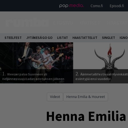
Como.fi
Episodi.fi
ETUSIVU
UUTISET
HAASTAT
STEELFEST
JYTÄKESÄ GO GO
LISTAT
HAASTATTELUT
SINGLET
IGN
1.
2.
Weezer palaa Suomeen yli
Äärimetallifestivaali Hyvinkäällä
neljännesvuosisadan odotuksen jälkeen
esiintyjiä ensi vuodelle
Videot
Henna Emilia & Houreet
Henna Emilia 