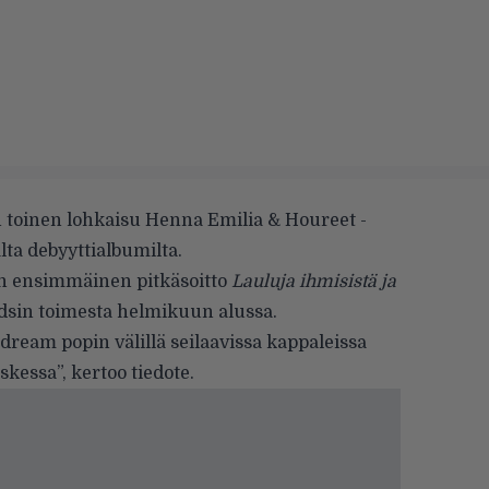
 toinen lohkaisu Henna Emilia & Houreet -
ta debyyttialbumilta.
n ensimmäinen pitkäsoitto
Lauluja ihmisistä ja
dsin toimesta helmikuun alussa.
dream popin välillä seilaavissa kappaleissa
oskessa”, kertoo tiedote.