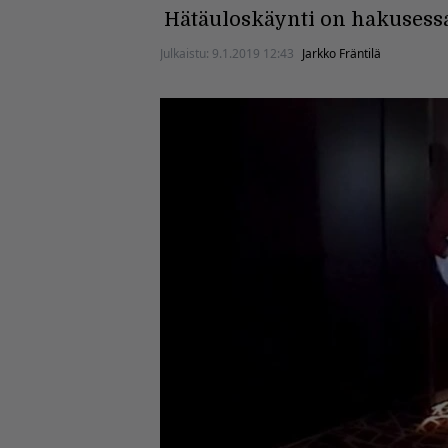
Hätäuloskäynti on hakusessa
Julkaistu:
9.1.2019 12:43
Jarkko Fräntilä