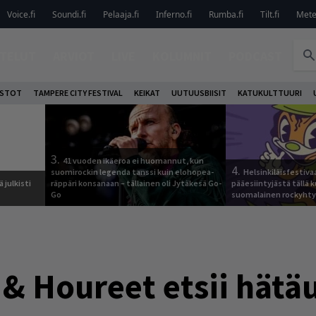
Voice.fi
Soundi.fi
Pelaaja.fi
Inferno.fi
Rumba.fi
Tilt.fi
Metel
TELUT
ARVIOT
LIVE
KOLUMNIT
PODCAST
OSTOT
TAMPERE CITY FESTIVAL
KEIKAT
UUTUUSBIISIT
KATUKULTTUURI
3.
41 vuoden ikäeroa ei huomannut, kun
4.
suomirockin legenda tanssi kuin elohopea-
Helsinkiläisfestiva
 julkisti
räppäri konsanaan – tällainen oli Jytäkesä Go-
pääesiintyjästä tällä k
Go
suomalainen rockyhty
& Houreet etsii hätä