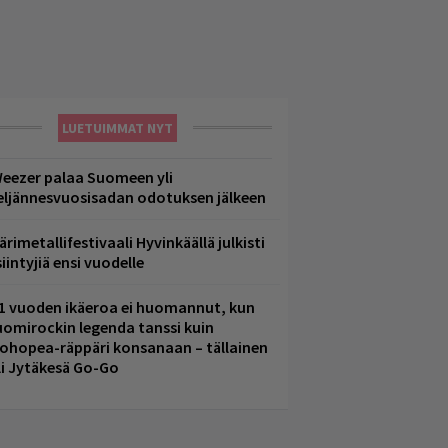
LUETUIMMAT NYT
eezer palaa Suomeen yli
eljännesvuosisadan odotuksen jälkeen
ärimetallifestivaali Hyvinkäällä julkisti
iintyjiä ensi vuodelle
1 vuoden ikäeroa ei huomannut, kun
uomirockin legenda tanssi kuin
lohopea-räppäri konsanaan – tällainen
li Jytäkesä Go-Go