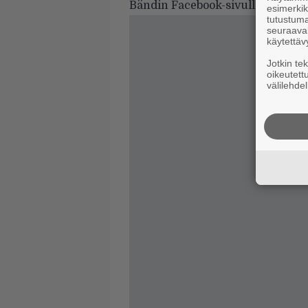
Bändin Facebook-sivulle pääset
t
esimerkiks
tutustuma
seuraaval
käytettäv
Jotkin te
oikeutett
välilehdel