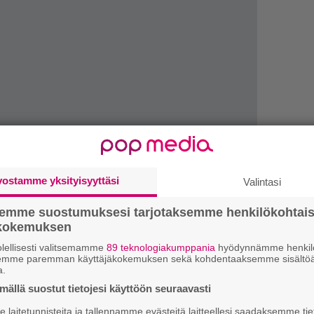
4
vostamme yksityisyyttäsi
Valintasi
s
e
semme suostumuksesi tarjotaksemme henkilökohtai
o
ökokemuksen
H
lellisesti valitsemamme
89 teknologiakumppania
hyödynnämme henkilö
v
semme paremman käyttäjäkokemuksen sekä kohdentaaksemme sisältöä
an musiikkivideon on toteuttanut
Johanna
a.
r
p
ällä suostut tietojesi käyttöön seuraavasti
yhtyeen tulevat keikat.
laitetunnisteita ja tallennamme evästeitä laitteellesi saadaksemme tie