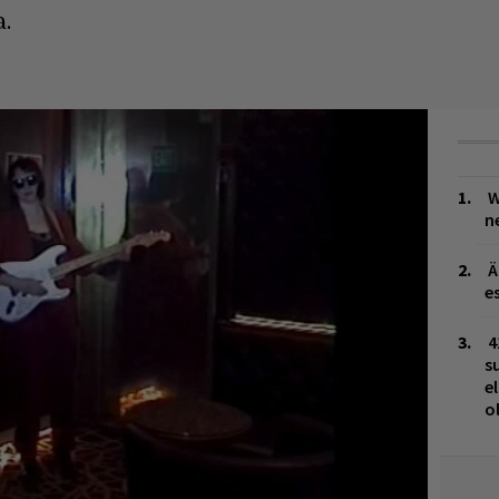
.
W
n
Ä
es
4
s
e
o