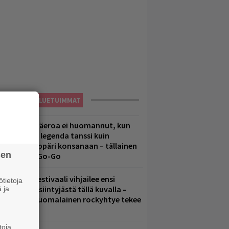
LUETUIMMAT
1 vuoden ikäeroa ei huomannut, kun
uomirockin legenda tanssi kuin
lohopea-räppäri konsanaan – tällainen
sen
li Jytäkesä Go-Go
elsinkiläisfestivaali vihjailee ensi
tietoja
uoden pääesiintyjästä tällä kuvalla –
 ja
akastettu suomalainen rockyhtye tekee
aluun?
toja