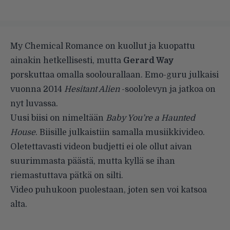
My Chemical Romance on kuollut ja kuopattu
ainakin hetkellisesti, mutta
Gerard Way
porskuttaa omalla soolourallaan. Emo-guru julkaisi
vuonna 2014
Hesitant Alien
-soololevyn ja jatkoa on
nyt luvassa.
Uusi biisi on nimeltään
Baby You’re a Haunted
House
. Biisille julkaistiin samalla musiikkivideo.
Oletettavasti videon budjetti ei ole ollut aivan
suurimmasta päästä, mutta kyllä se ihan
riemastuttava pätkä on silti.
Video puhukoon puolestaan, joten sen voi katsoa
alta.