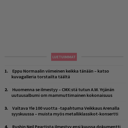
LUETUIMMAT
Eppu Normaalin viimeinen keikka tänään – katso
kuvagalleria torstailta täältä
Huomenna se ilmestyy – CMX:stä tutun A.W. Yrjänän
uutuusalbumi om mammuttimainen kokonaisuus
Valtava Yle 100 vuotta -tapahtuma Veikkaus Arenalla
syyskuussa – muista myös metalliklassikot-konsertti
Rushin Neil Peartista ilmestyy ensi kuussa dokumentti