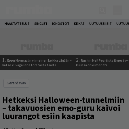
HAASTATTELUT
SINGLET
IGNOSTOT
KEIKAT
UUTUUSBIISIT
UUTUUS
1.
2.
Eppu Normaalin viimeinen keikka tänään –
Rushin Neil Peartista ilmestyy 
katso kuvagalleria torstailta täältä
kuussa dokumentti
Gerard Way
Hetkeksi Halloween-tunnelmiin
– takavuosien emo-guru kaivoi
luurangot esiin kaapista