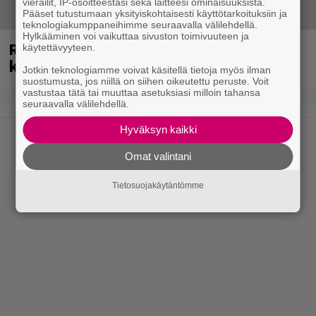
vierailit, IP-osoitteestasi sekä laitteesi ominaisuuksista.
Pääset tutustumaan yksityiskohtaisesti käyttötarkoituksiin ja
teknologiakumppaneihimme seuraavalla välilehdellä.
Hylkääminen voi vaikuttaa sivuston toimivuuteen ja
Rushin Neil Peartista ilmestyy ensi
käytettävyyteen.
kuussa dokumentti
Jotkin teknologiamme voivat käsitellä tietoja myös ilman
suostumusta, jos niillä on siihen oikeutettu peruste. Voit
vastustaa tätä tai muuttaa asetuksiasi milloin tahansa
seuraavalla välilehdellä.
Hyväksyn kaikki
Omat valintani
Tietosuojakäytäntömme