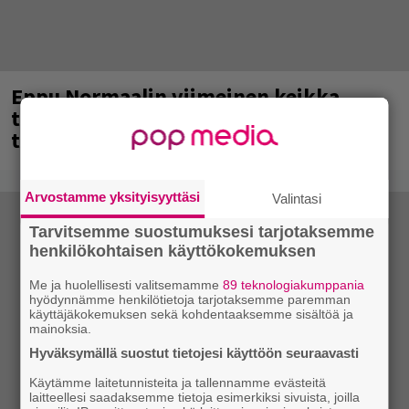
Eppu Normaalin viimeinen keikka
tänään – katso kuvagalleria torstailta
täältä
Arvostamme yksityisyyttäsi
Valintasi
Tarvitsemme suostumuksesi tarjotaksemme
henkilökohtaisen käyttökokemuksen
Me ja huolellisesti valitsemamme
89 teknologiakumppania
hyödynnämme henkilötietoja tarjotaksemme paremman
käyttäjäkokemuksen sekä kohdentaaksemme sisältöä ja
mainoksia.
Hyväksymällä suostut tietojesi käyttöön seuraavasti
Käytämme laitetunnisteita ja tallennamme evästeitä
laitteellesi saadaksemme tietoja esimerkiksi sivuista, joilla