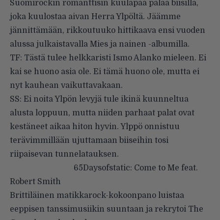
Suomirockin romanttisin kuulapää palaa biisillä,
joka kuulostaa aivan Herra Ylpöltä. Jäämme
jännittämään, rikkoutuuko hittikaava ensi vuoden
alussa julkaistavalla Mies ja nainen -albumilla.
TF: Tästä tulee helkkaristi Ismo Alanko mieleen. Ei
kai se huono asia ole. Ei tämä huono ole, mutta ei
nyt kauhean vaikuttavakaan.
SS: Ei noita Ylpön levyjä tule ikinä kuunneltua
alusta loppuun, mutta niiden parhaat palat ovat
kestäneet aikaa hiton hyvin. Ylppö onnistuu
terävimmillään ujuttamaan biiseihin tosi
riipaisevan tunnelatauksen.
65Daysofstatic: Come to Me feat.
Robert Smith
Brittiläinen matikkarock-kokoonpano luistaa
eeppisen tanssimusiikin suuntaan ja rekrytoi The