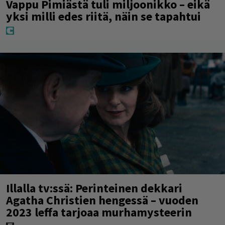
Vappu Pimiästä tuli miljoonikko – eikä
yksi milli edes riitä, näin se tapahtui
Illalla tv:ssä: Perinteinen dekkari
Agatha Christien hengessä – vuoden
2023 leffa tarjoaa murhamysteerin