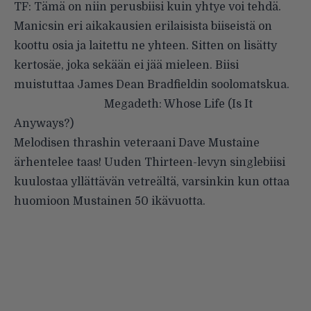
TF: Tämä on niin perusbiisi kuin yhtye voi tehdä.
Manicsin eri aikakausien erilaisista biiseistä on
koottu osia ja laitettu ne yhteen. Sitten on lisätty
kertosäe, joka sekään ei jää mieleen. Biisi
muistuttaa James Dean Bradfieldin soolomatskua.
Megadeth: Whose Life (Is It
Anyways?)
Melodisen thrashin veteraani Dave Mustaine
ärhentelee taas! Uuden Thirteen-levyn singlebiisi
kuulostaa yllättävän vetreältä, varsinkin kun ottaa
huomioon Mustainen 50 ikävuotta.