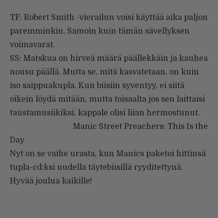
TF: Robert Smith -vierailun voisi käyttää aika paljon
paremminkin. Samoin kuin tämän sävellyksen
voimavarat.
SS: Matskua on hirveä määrä päällekkäin ja kauhea
nousu päällä. Mutta se, mitä kasvatetaan, on kuin
iso saippuakupla. Kun biisiin syventyy, ei siitä
oikein löydä mitään, mutta toisaalta jos sen laittaisi
taustamusiikiksi, kappale olisi liian hermostunut.
Manic Street Preachers: This Is the
Day
Nyt on se vaihe urasta, kun Manics paketoi hittinsä
tupla-cd:ksi uudella täytebiisillä ryyditettynä.
Hyvää joulua kaikille!