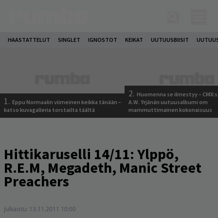
HAASTATTELUT
SINGLET
IGNOSTOT
KEIKAT
UUTUUSBIISIT
UUTUUS
2.
Huomenna se ilmestyy – CMX:s
1.
Eppu Normaalin viimeinen keikka tänään –
A.W. Yrjänän uutuusalbumi om
katso kuvagalleria torstailta täältä
mammuttimainen kokonaisuus
Hittikaruselli 14/11: Ylppö,
R.E.M, Megadeth, Manic Street
Preachers
Julkaistu:
13.11.2011 10:00