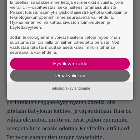
laitteellesi saadaksemme tietoja esimerkiksi sivuista, joilla
vierailit, IP-osoitteestasi sekä laitteesi ominaisuuksista.
Pääset tutustumaan yksityiskohtaisesti käyttötarkoituksiin ja
teknologiakumppaneihimme seuraavalla välilehdellä.
Hylkääminen voi vaikuttaa sivuston toimivuuteen ja
käytettävyyteen.
Jotkin teknologiamme voivat käsitellä tietoja myös ilman
suostumusta, jos niillä on siihen oikeutettu peruste. Voit
vastustaa tätä tai muuttaa asetuksiasi milloin tahansa
seuraavalla välilehdellä.
Hyväksyn kaikki
Omat valintani
Tietosuojakäytäntömme
TF: Nyt vedotaan perusduunareihin. Ollaan
perinteisten reggae-kysymysten äärellä, siis
jätetään Babylonin kahleet ja vapaudutaan. Biisi on
vähän olematon, mutta on tässä paljon enemmän
reggaeta kuin osasin odottaa. Kuvittelin, että Lord
Est tekisi saman tien uuden tanssihitin.