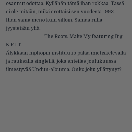
osannut odottaa. Kyllähän tämä ihan rokkaa. Tässä
ei ole mitään, mikä erottaisi sen vuodesta 1992.
Ihan sama meno kuin silloin. Samaa riffiä
jyystetään yhä.
The Roots: Make My featuring Big
K.R.I.T.
Älykkään hiphopin instituutio palaa mietiskelevällä
ja raukealla singlellä, joka enteilee joulukuussa
ilmestyvää Undun-albumia. Onko joku yllättynyt?