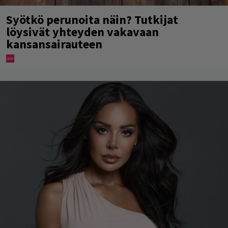
Syötkö perunoita näin? Tutkijat
löysivät yhteyden vakavaan
kansansairauteen