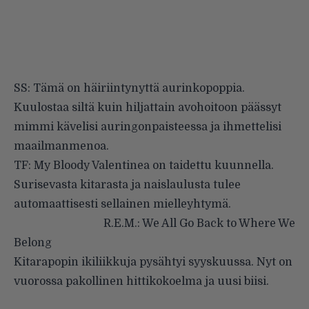
SS: Tämä on häiriintynyttä aurinkopoppia.
Kuulostaa siltä kuin hiljattain avohoitoon päässyt
mimmi kävelisi auringonpaisteessa ja ihmettelisi
maailmanmenoa.
TF: My Bloody Valentinea on taidettu kuunnella.
Surisevasta kitarasta ja naislaulusta tulee
automaattisesti sellainen mielleyhtymä.
R.E.M.: We All Go Back to Where We
Belong
Kitarapopin ikiliikkuja pysähtyi syyskuussa. Nyt on
vuorossa pakollinen hittikokoelma ja uusi biisi.