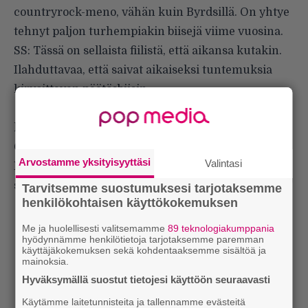
countryrock-meno, vähän kuin Byrdsillä. On yhtye
tehnyt paljon turhempiakin biisejä viime vuosina.
SS: Tässä on sellaista fiilistä, että aikansa kutakin.
Ilahduttavaa, että saivat aikaiseksi tuntemuksia
kirvoittavan päätösbiisin.
Lord Est: Juoksen vapaana
kaupunkiin
Onko tässä uusi Reggaerekka? No ei varmasti ole.
Arvostamme yksityisyyttäsi
Valintasi
Lord Estin huomattavasti leppoisampi megahitin
seuraaja enteilee Sonmoro senjoro -levyä.
Tarvitsemme suostumuksesi tarjotaksemme
henkilökohtaisen käyttökokemuksen
Me ja huolellisesti valitsemamme
89 teknologiakumppania
hyödynnämme henkilötietoja tarjotaksemme paremman
käyttäjäkokemuksen sekä kohdentaaksemme sisältöä ja
mainoksia.
Hyväksymällä suostut tietojesi käyttöön seuraavasti
Käytämme laitetunnisteita ja tallennamme evästeitä