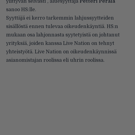
ylittyvän selvästi”, aluesyyttäjä
Petteri Perälä
sanoo HS:lle.
Syyttäjä ei kerro tarkemmin lahjussyytteiden
sisällöstä ennen tulevaa oikeudenkäyntiä. HS:n
mukaan osa lahjonnasta syytetyistä on johtanut
yrityksiä, joiden kanssa Live Nation on tehnyt
yhteistyötä. Live Nation on oikeudenkäynnissä
asianomistajan roolissa eli uhrin roolissa.