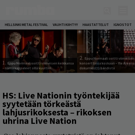
HELLSINKI METAL FESTIVAL
VAUHTI KIIHTYY
HAASTATTELUT
IGNOSTOT
2.
Eppu Normaali soitti viimeisen
1.
Eppu Normaali soitti viimeisen keikkansa
konserttinsa koskaan – Yle Areena
– nämä kappaleet sillä kuultiin
dokumentti bändistä
HS: Live Nationin työntekijää
syytetään törkeästä
lahjusrikoksesta – rikoksen
uhrina Live Nation