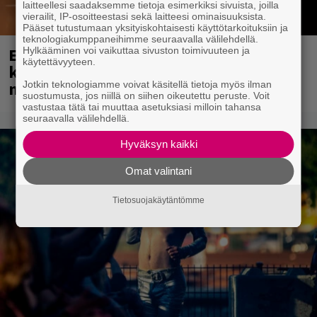
laitteellesi saadaksemme tietoja esimerkiksi sivuista, joilla
vierailit, IP-osoitteestasi sekä laitteesi ominaisuuksista.
Pääset tutustumaan yksityiskohtaisesti käyttötarkoituksiin ja
teknologiakumppaneihimme seuraavalla välilehdellä.
Eppu Normaali soitti viimeisen
Hylkääminen voi vaikuttaa sivuston toimivuuteen ja
käytettävyyteen.
konserttinsa koskaan – Yle Areenassa
nyt dokumentti bändistä
Jotkin teknologiamme voivat käsitellä tietoja myös ilman
suostumusta, jos niillä on siihen oikeutettu peruste. Voit
vastustaa tätä tai muuttaa asetuksiasi milloin tahansa
seuraavalla välilehdellä.
Hyväksyn kaikki
Omat valintani
Tietosuojakäytäntömme