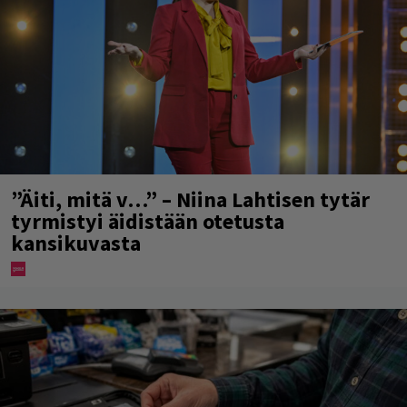
”Äiti, mitä v…” – Niina Lahtisen tytär
tyrmistyi äidistään otetusta
kansikuvasta