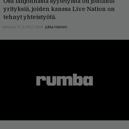
Osa lahjonnasta syytetyistä on johtanut
yrityksiä, joiden kanssa Live Nation on
tehnyt yhteistyötä.
Julkaistu:
21.3.2022 14:04
Jukka Hätinen