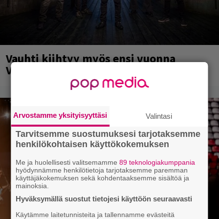
Vauhti kiihtyy myös ensi vuonna
Vantaalla
Arvostamme yksityisyyttäsi
Valintasi
Tarvitsemme suostumuksesi tarjotaksemme
henkilökohtaisen käyttökokemuksen
Me ja huolellisesti valitsemamme
89 teknologiakumppania
hyödynnämme henkilötietoja tarjotaksemme paremman
käyttäjäkokemuksen sekä kohdentaaksemme sisältöä ja
mainoksia.
Hyväksymällä suostut tietojesi käyttöön seuraavasti
Käytämme laitetunnisteita ja tallennamme evästeitä