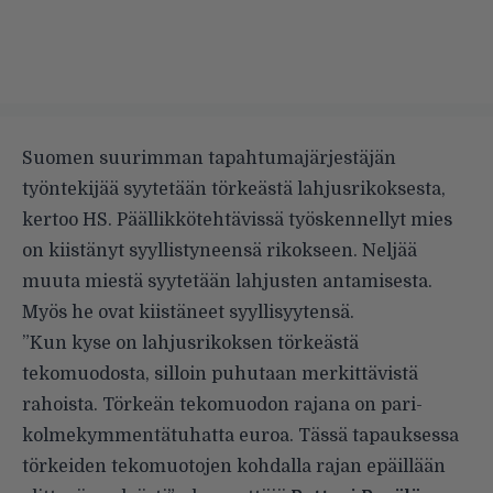
Suomen suurimman tapahtumajärjestäjän
työntekijää syytetään törkeästä lahjusrikoksesta,
kertoo
HS. Päällikkötehtävissä työskennellyt mies
on kiistänyt syyllistyneensä rikokseen. Neljää
muuta miestä syytetään lahjusten antamisesta.
Myös he ovat kiistäneet syyllisyytensä.
”Kun kyse on lahjusrikoksen törkeästä
tekomuodosta, silloin puhutaan merkittävistä
rahoista. Törkeän tekomuodon rajana on pari-
kolmekymmentätuhatta euroa. Tässä tapauksessa
törkeiden tekomuotojen kohdalla rajan epäillään