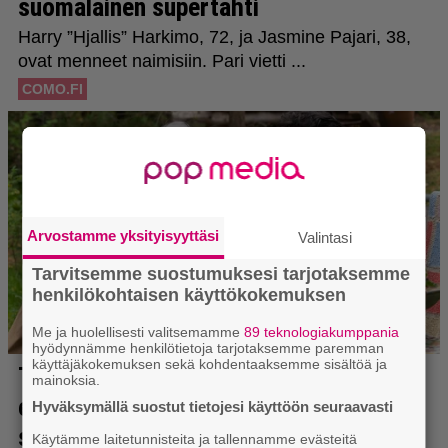
Arvostamme yksityisyyttäsi
Valintasi
Tarvitsemme suostumuksesi tarjotaksemme
henkilökohtaisen käyttökokemuksen
Me ja huolellisesti valitsemamme
89 teknologiakumppania
hyödynnämme henkilötietoja tarjotaksemme paremman
käyttäjäkokemuksen sekä kohdentaaksemme sisältöä ja
mainoksia.
Hyväksymällä suostut tietojesi käyttöön seuraavasti
Käytämme laitetunnisteita ja tallennamme evästeitä