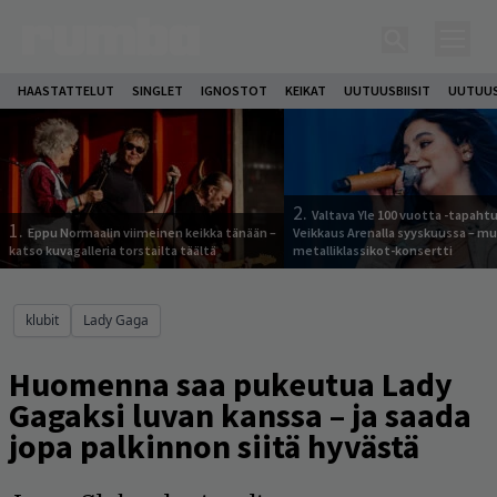
HAASTATTELUT
SINGLET
IGNOSTOT
KEIKAT
UUTUUSBIISIT
UUTUUS
2.
Valtava Yle 100 vuotta -tapah
1.
Eppu Normaalin viimeinen keikka tänään –
Veikkaus Arenalla syyskuussa – m
katso kuvagalleria torstailta täältä
metalliklassikot-konsertti
klubit
Lady Gaga
Huomenna saa pukeutua Lady
Gagaksi luvan kanssa – ja saada
jopa palkinnon siitä hyvästä