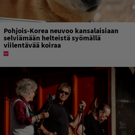
Pohjois-Korea neuvoo kansalaisiaan
selviämään helteistä syömällä
viilentävää koiraa