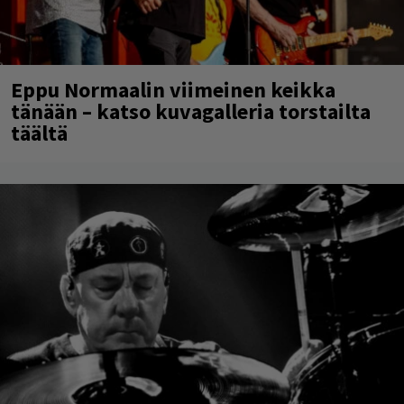
Eppu Normaalin viimeinen keikka
tänään – katso kuvagalleria torstailta
täältä