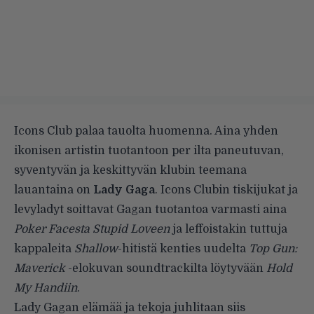
Icons Club palaa tauolta huomenna. Aina yhden
ikonisen artistin tuotantoon per ilta paneutuvan,
syventyvän ja keskittyvän klubin teemana
lauantaina on
Lady Gaga
. Icons Clubin tiskijukat ja
levyladyt soittavat Gagan tuotantoa varmasti aina
Poker Facesta
Stupid Loveen
ja leffoistakin tuttuja
kappaleita
Shallow
-hitistä kenties uudelta
Top Gun:
Maverick
-elokuvan soundtrackilta löytyvään
Hold
My Handiin
.
Lady Gagan elämää ja tekoja juhlitaan siis