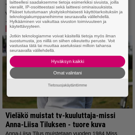
laitteellesi saadaksemme tietoja esimerkiksi sivuista, joilla
vierailit, IP-osoitteestasi sekä laitteesi ominaisuuksista.
Pääset tutustumaan yksityiskohtaisesti käyttötarkoituksiin ja
teknologiakumppaneihimme seuraavalla välilehdellä.
Hylkääminen voi vaikuttaa sivuston toimivuuteen ja
käytettävyyteen.
Jotkin teknologiamme voivat käsitellä tietoja myös ilman
suostumusta, jos niillä on siihen oikeutettu peruste. Voit
vastustaa tätä tai muuttaa asetuksiasi milloin tahansa
seuraavalla välilehdellä.
Hyväksyn kaikki
Omat valintani
Tietosuojakäytäntömme