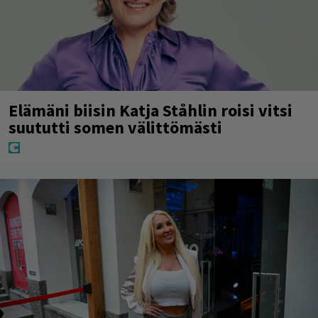
Elämäni biisin Katja Ståhlin roisi vitsi
suututti somen välittömästi