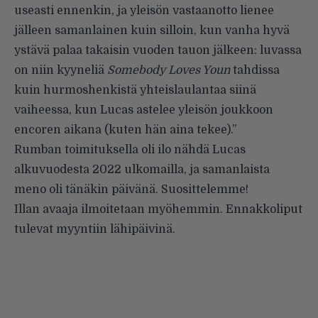
useasti ennenkin, ja yleisön vastaanotto lienee
jälleen samanlainen kuin silloin, kun vanha hyvä
ystävä palaa takaisin vuoden tauon jälkeen: luvassa
on niin kyyneliä
Somebody Loves Youn
tahdissa
kuin hurmoshenkistä yhteislaulantaa siinä
vaiheessa, kun Lucas astelee yleisön joukkoon
encoren aikana (kuten hän aina tekee).”
Rumban toimituksella oli ilo nähdä Lucas
alkuvuodesta 2022 ulkomailla, ja samanlaista
meno oli tänäkin päivänä. Suosittelemme!
Illan avaaja ilmoitetaan myöhemmin. Ennakkoliput
tulevat myyntiin lähipäivinä.