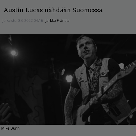
Austin Lucas nähdään Suomessa.
Julkaistu:
8.6.2022 04:16
Jarkko Fräntilä
Mike Dunn