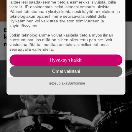
laitteellesi saadaksemme tietoja esimerkiksi sivuista, joilla
vierailit, IP-osoitteestasi sekä laitteesi ominaisuuksista.
Pääset tutustumaan yksityiskohtaisesti käyttötarkoituksiin ja
teknologiakumppaneihimme seuraavalla välilehdellä.
Hylkääminen voi vaikuttaa sivuston toimivuuteen ja
käytettävyyteen.
Eppu Normaali soitti viimeisen
konserttinsa koskaan – Yle Areenassa
Jotkin teknologiamme voivat käsitellä tietoja myös ilman
suostumusta, jos niillä on siihen oikeutettu peruste. Voit
nyt dokumentti bändistä
vastustaa tätä tai muuttaa asetuksiasi milloin tahansa
seuraavalla välilehdellä.
Hyväksyn kaikki
Omat valintani
Tietosuojakäytäntömme