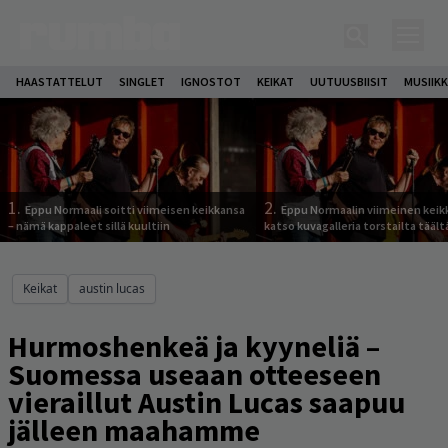
HAASTATTELUT
SINGLET
IGNOSTOT
KEIKAT
UUTUUSBIISIT
MUSIIKK
1.
2.
Eppu Normaali soitti viimeisen keikkansa
Eppu Normaalin viimeinen keik
– nämä kappaleet sillä kuultiin
katso kuvagalleria torstailta täält
Keikat
austin lucas
Hurmoshenkeä ja kyyneliä –
Suomessa useaan otteeseen
vieraillut Austin Lucas saapuu
jälleen maahamme