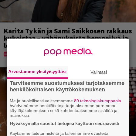
Karita Tykän ja Sami Saikkosen rakkaus
kukoistaa – vähäpukeista hempeilyä ja
leveitä virnistyksiä laiturilla
Arvostamme yksityisyyttäsi
Valintasi
Tarvitsemme suostumuksesi tarjotaksemme
henkilökohtaisen käyttökokemuksen
Me ja huolellisesti valitsemamme
89 teknologiakumppania
hyödynnämme henkilötietoja tarjotaksemme paremman
käyttäjäkokemuksen sekä kohdentaaksemme sisältöä ja
mainoksia.
Hyväksymällä suostut tietojesi käyttöön seuraavasti
Käytämme laitetunnisteita ja tallennamme evästeitä