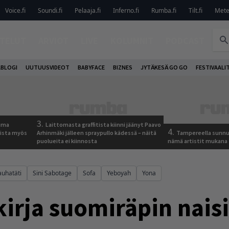
Voice.fi
Soundi.fi
Pelaaja.fi
Inferno.fi
Rumba.fi
Tilt.fi
Metel
TELUT
ARVIOT
LIVE
KOLUMNIT
PODCAST
ABLOGI
UUTUUSVIDEOT
BABYFACE
BIZNES
JYTÄKESÄ GO GO
FESTIVAALI
3.
tuma
Laittomasta graffitista kiinni jäänyt Paavo
4.
uista myös
Arhinmäki jälleen spraypullo kädessä – näitä
Tampereella sunnu
puolueita ei kiinnosta
nämä artistit mukana
auhatäti
Sini Sabotage
Sofa
Yeboyah
Yona
kirja suomiräpin nais