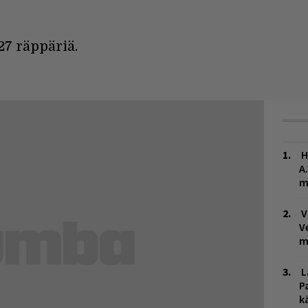
27 räppäriä.
H
A
m
V
V
m
L
P
k