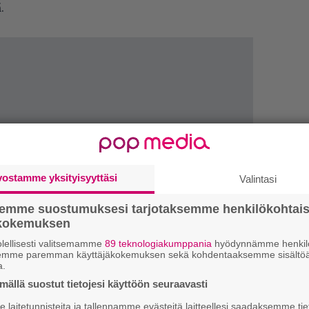
.
vostamme yksityisyyttäsi
Valintasi
semme suostumuksesi tarjotaksemme henkilökohtai
ökokemuksen
H
lellisesti valitsemamme
89 teknologiakumppania
hyödynnämme henkilö
A
semme paremman käyttäjäkokemuksen sekä kohdentaaksemme sisältöä
m
a.
ällä suostut tietojesi käyttöön seuraavasti
L
P
laitetunnisteita ja tallennamme evästeitä laitteellesi saadaksemme tie