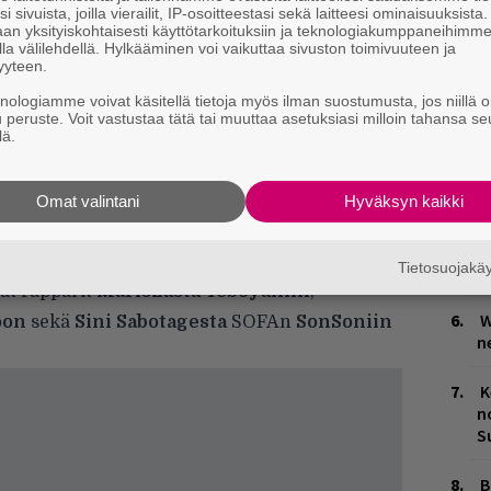
k
i sivuista, joilla vierailit, IP-osoitteestasi sekä laitteesi ominaisuuksista
an yksityiskohtaisesti käyttötarkoituksiin ja teknologiakumppaneihimm
la välilehdellä. Hylkääminen voi vaikuttaa sivuston toimivuuteen ja
T
yyteen.
na ovat myös itse räppääminen ja riimien
n
knologiamme voivat käsitellä tietoja myös ilman suostumusta, jos niillä o
ltujen lukujen myötä sivuille piirtyvät ohjeet
u peruste. Voit vastustaa tätä tai muuttaa asetuksiasi milloin tahansa se
V
lä.
V
uvun lopun Suomi, mikä näkyy sellaisissa
m
kuten manspleinaaminen, naisoletettu ja
Omat valintani
Hyväksyn kaikki
M
puhuvat nykyhetkestä käsin, joten kirjan
1
Tietosuojak
i
vat räppärit
Mariskasta
Yeboyahiin
,
W
oon
sekä
Sini Sabotagesta
SOFAn
SonSoniin
n
K
n
S
B