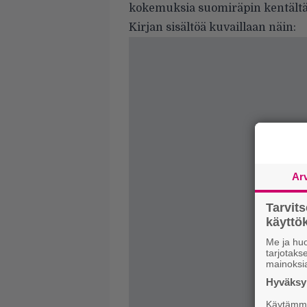
kokemuksia suomiräpin kentältä
Kirjan sisältöä kuvaillaan näin:
Ar
Tarvit
käytt
Me ja huo
tarjotak
mainoksi
Hyväksym
Käytämme 