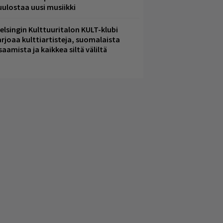
uulostaa uusi musiikki
elsingin Kulttuuritalon KULT-klubi
arjoaa kulttiartisteja, suomalaista
saamista ja kaikkea siltä väliltä