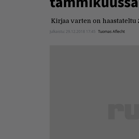
tammikuussa
Kirjaa varten on haastateltu 
Julkaistu:
29.12.2018 17:45
Tuomas Aflecht