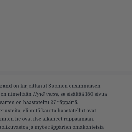
trand
on kirjoittanut Suomen ensimmäisen
ja on nimeltään
Hyvä verse
, se sisältää 180 sivua
varten on haastateltu 27 räppäriä.
rusteita, eli mitä kautta haastatellut ovat
 miten he ovat itse alkaneet räppäämään.
uolikuvastoa ja myös räppärien omakohteisia