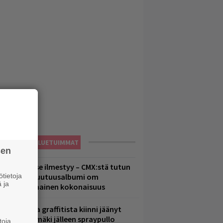
LUETUIMMAT
sen
uomenna se ilmestyy – CMX:stä tutun
tietoja
.W. Yrjänän uutuusalbumi om
 ja
ammuttimainen kokonaisuus
aittomasta graffitista kiinni jäänyt
aavo Arhinmäki jälleen spraypullo
toja