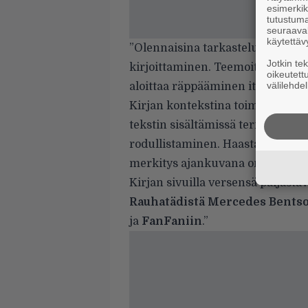
esimerkiks
tutustuma
seuraaval
käytettäv
”Olennaisina tarkastelun kohtei
Jotkin te
kirjoittaminen. Teemoittain jaote
oikeutett
välilehdel
aloittaa räppääminen itse.
Kirjan kontekstina toimii 2010-l
tekstin sisältämissä termeissä, 
rodullistaminen. Haastateltavat 
merkitys ajankuvana on tärkeä.
Kirjan sivuilla versensä paljasta
Rauhatädistä Mercedes Bents
ja
FanFaniin
.”