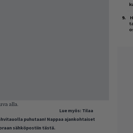
k
H
t
o
uva alla.
Lue myös:
Tilaa
kahvitauolla puhutaan! Nappaa ajankohtaiset
uoraan sähköpostiin tästä.