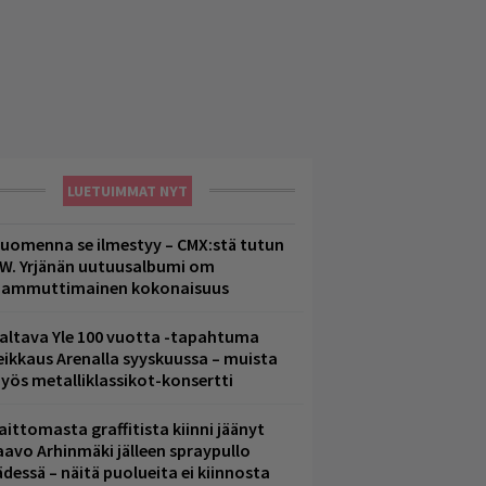
LUETUIMMAT NYT
uomenna se ilmestyy – CMX:stä tutun
.W. Yrjänän uutuusalbumi om
ammuttimainen kokonaisuus
altava Yle 100 vuotta -tapahtuma
eikkaus Arenalla syyskuussa – muista
yös metalliklassikot-konsertti
aittomasta graffitista kiinni jäänyt
aavo Arhinmäki jälleen spraypullo
ädessä – näitä puolueita ei kiinnosta