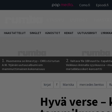
Como.fi
Episodi.fi
ETUSIVU
UUTISET
HAASTAT
HAASTATTELUT
SINGLET
IGNOSTOT
KEIKAT
UUTUUSBIISIT
LYRIIKK
1.
2.
Huomenna se ilmestyy – CMX:stä tutun
Valtava Yle 100 vuotta -tapah
A.W. Yrjänän uutuusalbumi om
Veikkaus Arenalla syyskuussa – m
mammuttimainen kokonaisuus
metalliklassikot-konsertti
kirjat
f
Mariska
mercedes bentso
R
Hyvä verse – 