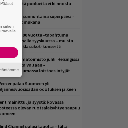
ädessä – näitä puolueita ei kiinnosta
. Pääset
e
ampereella sunnuntaina superpäivä –
ämä artistit mukana
n siihen
uraavalla
altava Yle 100 vuotta -tapahtuma
eikkaus Arenalla syyskuussa – muista
yös metalliklassikot-konsertti
ainio ohjelmatoimisto juhlii Helsingissä
0-vuotista taivaltaan –
äytäntömme
lmaistapahtumassa loistoesiintyjät
eezer palaa Suomeen yli
eljännesvuosisadan odotuksen jälkeen
ent mainittu, ja syystä: kovassa
osteessa olevan ruotsalaisyhtye saapuu
uomeen
lind Channel palasi tauolta – tältä