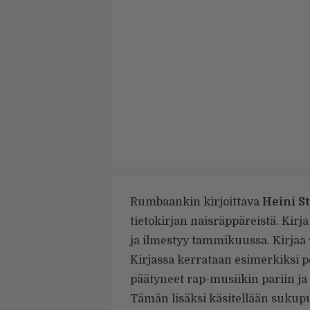
Rumbaankin kirjoittava
Heini S
tietokirjan naisräppäreistä. Kir
ja ilmestyy tammikuussa. Kirjaa 
Kirjassa kerrataan esimerkiksi pe
päätyneet rap-musiikin pariin ja
Tämän lisäksi käsitellään sukup