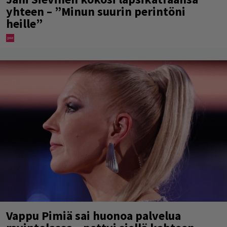
yhteen – ”Minun suurin perintöni
heille”
Vappu Pimiä sai huonoa palvelua