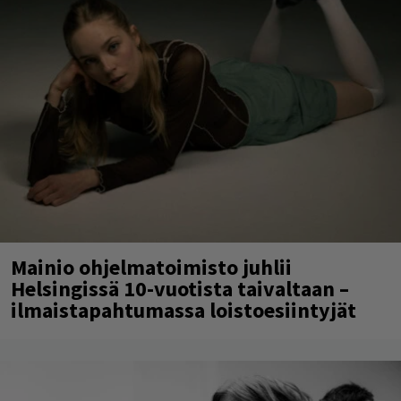
Mainio ohjelmatoimisto juhlii
Helsingissä 10-vuotista taivaltaan –
ilmaistapahtumassa loistoesiintyjät