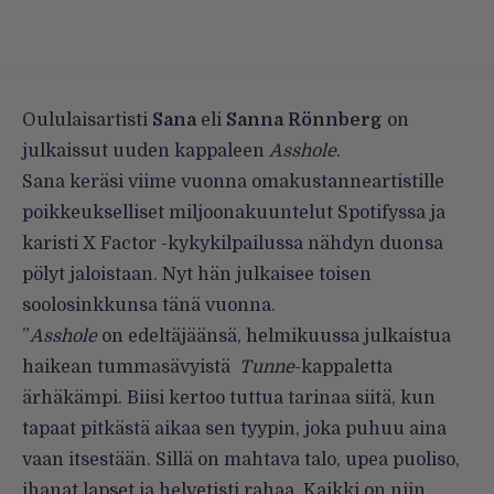
Oululaisartisti
Sana
eli
Sanna Rönnberg
on
julkaissut uuden kappaleen
Asshole
.
Sana keräsi viime vuonna omakustanneartistille
poikkeukselliset miljoonakuuntelut Spotifyssa ja
karisti X Factor -kykykilpailussa nähdyn duonsa
pölyt jaloistaan. Nyt hän julkaisee toisen
soolosinkkunsa tänä vuonna.
”
Asshole
on edeltäjäänsä, helmikuussa julkaistua
haikean tummasävyistä
Tunne
-kappaletta
ärhäkämpi. Biisi kertoo tuttua tarinaa siitä, kun
tapaat pitkästä aikaa sen tyypin, joka puhuu aina
vaan itsestään. Sillä on mahtava talo, upea puoliso,
ihanat lapset ja helvetisti rahaa. Kaikki on niin