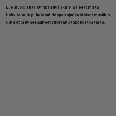
Lue myös:
Tilaa Rumban uutiskirje ja tiedät mistä
kahvitauolla puhutaan! Nappaa ajankohtaiset musiikin
uutiset ja puheenaiheet suoraan sähköpostiin tästä.