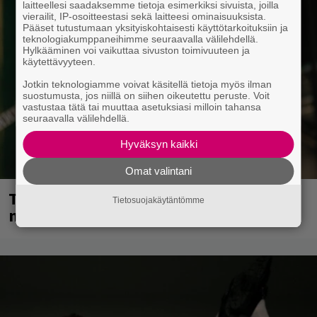
laitteellesi saadaksemme tietoja esimerkiksi sivuista, joilla
vierailit, IP-osoitteestasi sekä laitteesi ominaisuuksista.
Pääset tutustumaan yksityiskohtaisesti käyttötarkoituksiin ja
teknologiakumppaneihimme seuraavalla välilehdellä.
Hylkääminen voi vaikuttaa sivuston toimivuuteen ja
käytettävyyteen.
Jotkin teknologiamme voivat käsitellä tietoja myös ilman
suostumusta, jos niillä on siihen oikeutettu peruste. Voit
vastustaa tätä tai muuttaa asetuksiasi milloin tahansa
seuraavalla välilehdellä.
Hyväksyn kaikki
Omat valintani
Tampereella sunnuntaina superpäivä –
Tietosuojakäytäntömme
nämä artistit mukana