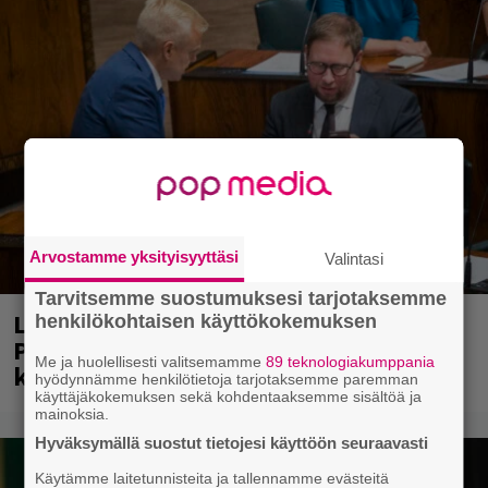
Arvostamme yksityisyyttäsi
Valintasi
Tarvitsemme suostumuksesi tarjotaksemme
Laittomasta graffitista kiinni jäänyt
henkilökohtaisen käyttökokemuksen
Paavo Arhinmäki jälleen spraypullo
Me ja huolellisesti valitsemamme
89 teknologiakumppania
kädessä – näitä puolueita ei kiinnosta
hyödynnämme henkilötietoja tarjotaksemme paremman
käyttäjäkokemuksen sekä kohdentaaksemme sisältöä ja
mainoksia.
Hyväksymällä suostut tietojesi käyttöön seuraavasti
Käytämme laitetunnisteita ja tallennamme evästeitä