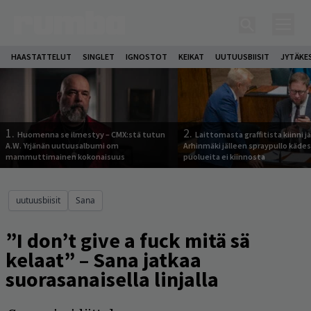
HAASTATTELUT
SINGLET
IGNOSTOT
KEIKAT
UUTUUSBIISIT
JYTÄKE
1.
2.
Huomenna se ilmestyy – CMX:stä tutun
Laittomasta graffitista kiinni 
A.W. Yrjänän uutuusalbumi om
Arhinmäki jälleen spraypullo kädes
mammuttimainen kokonaisuus
puolueita ei kiinnosta
uutuusbiisit
Sana
”I don’t give a fuck mitä sä
kelaat” – Sana jatkaa
suorasanaisella linjalla