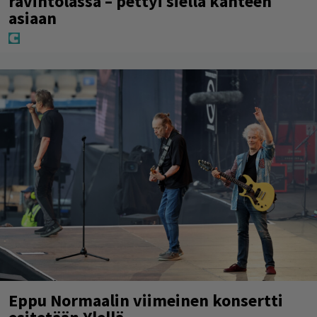
ravintolassa – pettyi siellä kahteen
asiaan
Eppu Normaalin viimeinen konsertti