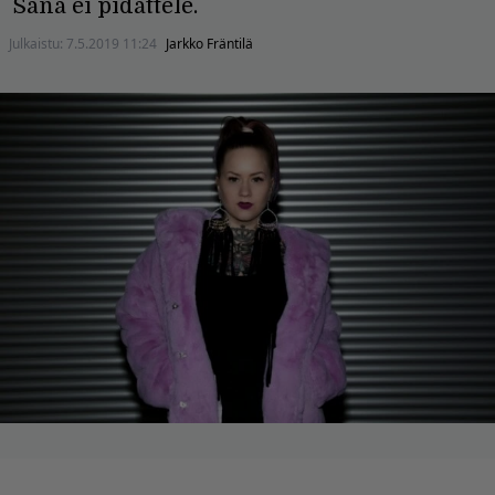
Sana ei pidättele.
Julkaistu:
7.5.2019 11:24
Jarkko Fräntilä