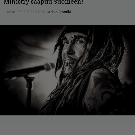
Ministry saapuu Suomeen!
Julkaistu:
23.3.2022 12:32
Jarkko Fräntilä