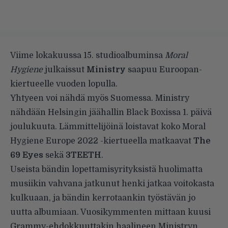
Viime lokakuussa 15. studioalbuminsa
Moral
Hygiene
julkaissut
Ministry
saapuu Euroopan-
kiertueelle vuoden lopulla.
Yhtyeen voi nähdä myös Suomessa. Ministry
nähdään Helsingin jäähallin Black Boxissa 1. päivä
joulukuuta. Lämmittelijöinä loistavat koko Moral
Hygiene Europe 2022 -kiertueella matkaavat
The
69 Eyes
sekä
3TEETH
.
Useista bändin lopettamisyrityksistä huolimatta
musiikin vahvana jatkunut henki jatkaa voitokasta
kulkuaan, ja bändin kerrotaankin työstävän jo
uutta albumiaan. Vuosikymmenten mittaan kuusi
Grammy-ehdokkuuttakin haalineen Ministryn