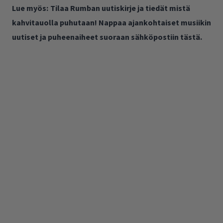
Lue myös:
Tilaa Rumban uutiskirje ja tiedät mistä
kahvitauolla puhutaan! Nappaa ajankohtaiset musiikin
uutiset ja puheenaiheet suoraan sähköpostiin tästä.