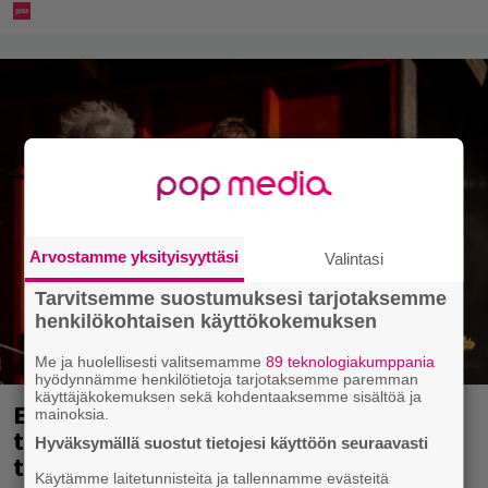
Arvostamme yksityisyyttäsi
Valintasi
Tarvitsemme suostumuksesi tarjotaksemme
henkilökohtaisen käyttökokemuksen
Me ja huolellisesti valitsemamme
89 teknologiakumppania
hyödynnämme henkilötietoja tarjotaksemme paremman
käyttäjäkokemuksen sekä kohdentaaksemme sisältöä ja
Eppu Normaalin viimeinen keikka
mainoksia.
tänään – katso kuvagalleria torstailta
Hyväksymällä suostut tietojesi käyttöön seuraavasti
täältä
Käytämme laitetunnisteita ja tallennamme evästeitä