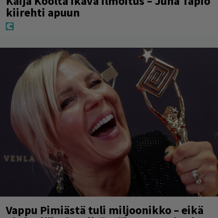
Kaija Koolta ikävä ilmoitus – Juha Tapio
kiirehti apuun
Vappu Pimiästä tuli miljoonikko – eikä