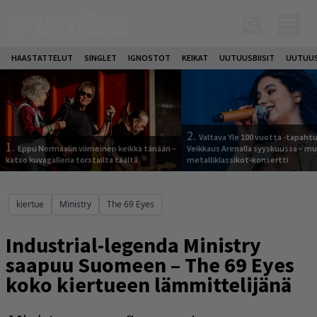
HAASTATTELUT
SINGLET
IGNOSTOT
KEIKAT
UUTUUSBIISIT
UUTUUS
2.
Valtava Yle 100 vuotta -tapah
1.
Eppu Normaalin viimeinen keikka tänään –
Veikkaus Arenalla syyskuussa – m
katso kuvagalleria torstailta täältä
metalliklassikot-konsertti
kiertue
Ministry
The 69 Eyes
Industrial-legenda Ministry
saapuu Suomeen – The 69 Eyes
koko kiertueen lämmittelijänä