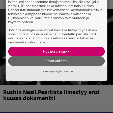
laitteellesi saadaksemme tietoja esimerkiksi sivuista, joilla
vierailit, IP-osoitteestasi sekä laitteesi ominaisuuksista.
Pääset tutustumaan yksityiskohtaisesti käyttötarkoituksiin ja
teknologiakumppaneihimme seuraavalla välilehdellä.
Hylkääminen voi vaikuttaa sivuston toimivuuteen ja
käytettävyyteen.
Jotkin teknologiamme voivat käsitellä tietoja myös ilman
suostumusta, jos niillä on siihen oikeutettu peruste. Voit
vastustaa tätä tai muuttaa asetuksiasi milloin tahansa
seuraavalla välilehdellä.
Hyväksyn kaikki
Omat valintani
Tietosuojakäytäntömme
Rushin Neail Peartista ilmestyy ensi
kuussa dokumentti