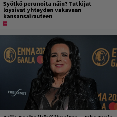
Syötkö perunoita näin? Tutkijat
löysivät yhteyden vakavaan
kansansairauteen