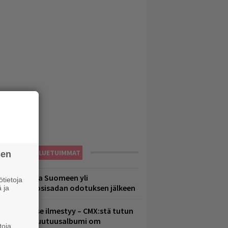
LUETUIMMAT
sen
eezer palaa Suomeen yli
tietoja
eljännesvuosisadan odotuksen jälkeen
 ja
uomenna se ilmestyy – CMX:stä tutun
.W. Yrjänän uutuusalbumi om
toja