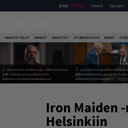
Como.fi
Episodi.fi
ETUSIVU
UUTISET
HAASTAT
HAASTATTELUT
SINGLET
IGNOSTOT
JYTÄKESÄ GO GO
KEIKAT
STEE
1.
2.
Huomenna se ilmestyy – CMX:stä tutun
Laittomasta graffitista kiinni 
A.W. Yrjänän uutuusalbumi om
Arhinmäki jälleen spraypullo kädes
mammuttimainen kokonaisuus
puolueita ei kiinnosta
Iron Maiden 
Helsinkiin