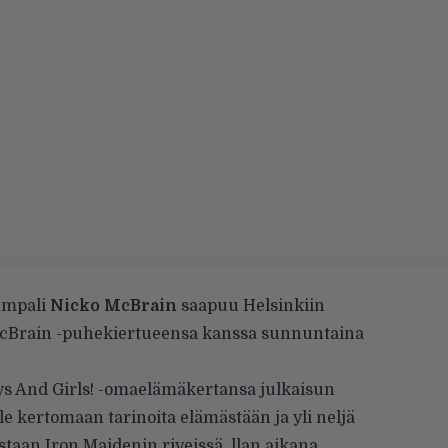
umpali
Nicko McBrain
saapuu Helsinkiin
cBrain -puhekiertueensa kanssa sunnuntaina
s And Girls! -omaelämäkertansa julkaisun
le kertomaan tarinoita elämästään ja yli neljä
aan Iron Maidenin riveissä. llan aikana