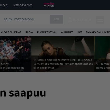
i.net
Leffatykki.com
Etsi
KIRJAUDU
KUVAGALLERIAT
FLOW
FLOW FESTIVAL
ALBUMIT
LIVE
ENNAKKOKUUNTE
5.
Mainio ohjelmatoimisto juhlii Helsingissä
6.
een yli
10-vuotista taivaltaan – ilmaistapahtumassa
Tamper
odotuksen jälkeen
loistoesiintyjät
nämä arti
in saapuu