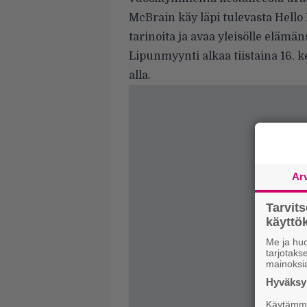
McBrain käy läpi tulevasta Hello
tarinoita ja avaa yleisölle eläm
Lipunmyynti alkaa tiistaina 16. k
alla.
Ar
Tarvit
käytt
Me ja huo
tarjotak
mainoksi
Hyväksym
Käytämme 