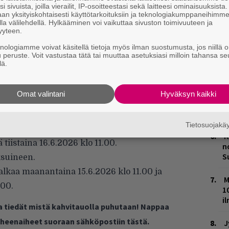
m
i sivuista, joilla vierailit, IP-osoitteestasi sekä laitteesi ominaisuuksista
an yksityiskohtaisesti käyttötarkoituksiin ja teknologiakumppaneihimm
la välilehdellä. Hylkääminen voi vaikuttaa sivuston toimivuuteen ja
L
yyteen.
P
k
knologiamme voivat käsitellä tietoja myös ilman suostumusta, jos niillä o
u peruste. Voit vastustaa tätä tai muuttaa asetuksiasi milloin tahansa se
lä.
M
With Nicko McBrain
H
Omat valintani
Hyväksyn kaikki
t
o
Tietosuojak
K
 tiistaina 16.6.2026 klo 11.00.
n
S
ksuineen.
lkaa maanantaina 15.6.2026 klo 11.00 ja
M
.00.
1
i
ja tiedät mistä kahvitauolla puhutaan! Nappaa
puheenaiheet suoraan sähköpostiin tästä.
J