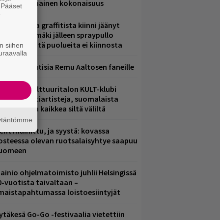
ammuttimainen kokonaisuus
. Pääset
e
aittomasta graffitista kiinni jäänyt
aavo Arhinmäki jälleen spraypullo
ädessä – näitä puolueita ei kiinnosta
n siihen
uraavalla
ainioita uutisia Remu Aaltosen faneille
elsingin Kulttuuritalon KULT-klubi
arjoaa kulttiartisteja, suomalaista
saamista ja kaikkea siltä väliltä
äytäntömme
ent mainittu, ja syystä: kovassa
osteessa olevan ruotsalaisyhtye saapuu
uomeen
ainio ohjelmatoimisto juhlii Helsingissä
0-vuotista taivaltaan –
lmaistapahtumassa loistoesiintyjät
ytäkesä Go-Go -festivaalia vietettiin