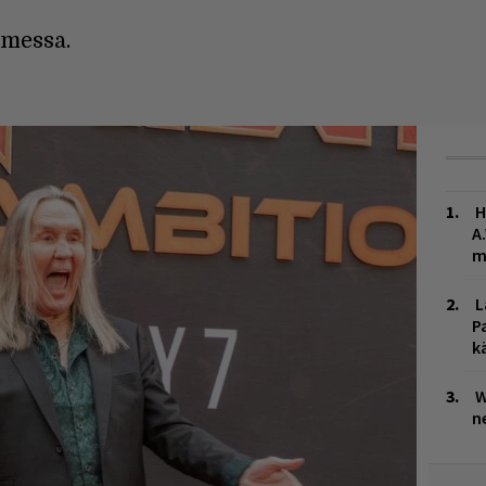
messa.
H
A
m
L
P
k
W
n