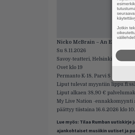
esimerkiks
tutustuma
seuraaval
käytettäv
Jotkin te
oikeutett
välilehdel
Nicko McBrain – An Evening 
Su 8.11.2026
Savoy-teatteri, Helsinki
Ovet klo 19
Permanto K-18, Parvi S
Liput tulevat myyntiin lippu.fi:ssä
Liput alkaen 38,90 € palveluma
My Live Nation -ennakkomyynti a
päättyy tiistaina 16.6.2026 klo 10
Lue myös:
Tilaa Rumban uutiskirje 
ajankohtaiset musiikin uutiset ja 