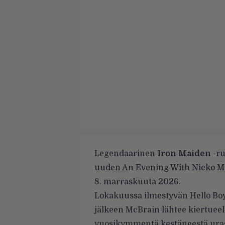
Legendaarinen
Iron Maiden
-r
uuden An Evening With Nicko M
8. marraskuuta 2026.
Lokakuussa ilmestyvän Hello Boy
jälkeen McBrain lähtee kiertueel
vuosikymmentä kestäneestä urast