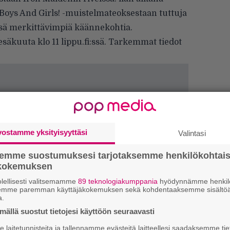
 Boys And Girls! -muistelmateoksestaan tuttuja
änsä merkittävimpiä käännekohtia.
esäkuuta klo 11 lippu.fi:ssä. Tarkemmat tiedot
vostamme yksityisyyttäsi
Valintasi
semme suostumuksesi tarjotaksemme henkilökohtai
ökokemuksen
W
lellisesti valitsemamme
89 teknologiakumppania
hyödynnämme henkilö
n
semme paremman käyttäjäkokemuksen sekä kohdentaaksemme sisältöä
a.
ällä suostut tietojesi käyttöön seuraavasti
H
A
laitetunnisteita ja tallennamme evästeitä laitteellesi saadaksemme tie