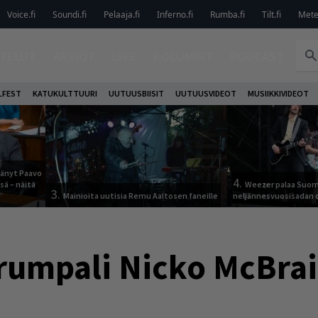
Voice.fi
Soundi.fi
Pelaaja.fi
Inferno.fi
Rumba.fi
Tilt.fi
Metel
TELUT
ARVIOT
LIVE
KOLUMNIT
PODCAST
LFEST
KATUKULTTUURI
UUTUUSBIISIT
UUTUUSVIDEOT
MUSIIKKIVIDEOT
jäänyt Paavo
4.
sä – näitä
Weezer palaa Suom
3.
Mainioita uutisia Remu Aaltosen faneille
neljännesvuosisadan 
-rumpali Nicko McBra