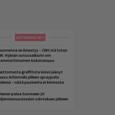
LUETUIMMAT NYT
uomenna se ilmestyy – CMX:stä tutun
.W. Yrjänän uutuusalbumi om
ammuttimainen kokonaisuus
aittomasta graffitista kiinni jäänyt
aavo Arhinmäki jälleen spraypullo
ädessä – näitä puolueita ei kiinnosta
eezer palaa Suomeen yli
eljännesvuosisadan odotuksen jälkeen