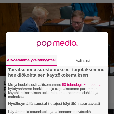
Arvostamme yksityisyyttäsi
Valintasi
Tarvitsemme suostumuksesi tarjotaksemme
henkilökohtaisen käyttökokemuksen
Laittomasta graffitista kiinni jäänyt
Me ja huolellisesti valitsemamme
89 teknologiakumppania
Paavo Arhinmäki jälleen spraypullo
hyödynnämme henkilötietoja tarjotaksemme paremman
käyttäjäkokemuksen sekä kohdentaaksemme sisältöä ja
kädessä – näitä puolueita ei kiinnosta
mainoksia.
Hyväksymällä suostut tietojesi käyttöön seuraavasti
Käytämme laitetunnisteita ja tallennamme evästeitä