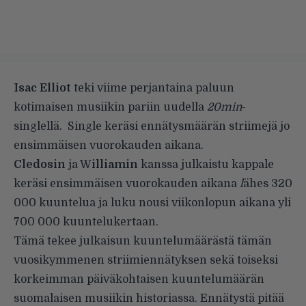
Isac Elliot
teki viime perjantaina paluun
kotimaisen musiikin pariin uudella
20min
-
singlellä. Single keräsi ennätysmäärän striimejä jo
ensimmäisen vuorokauden aikana.
Cledosin
ja W
illiamin
kanssa julkaistu kappale
keräsi ensimmäisen vuorokauden aikana
l
ähes 320
000 kuuntelua ja luku nousi viikonlopun aikana yli
700 000 kuuntelukertaan.
Tämä tekee julkaisun kuuntelumäärästä tämän
vuosikymmenen striimiennätyksen sekä toiseksi
korkeimman päiväkohtaisen kuuntelumäärän
suomalaisen musiikin historiassa. Ennätystä pitää