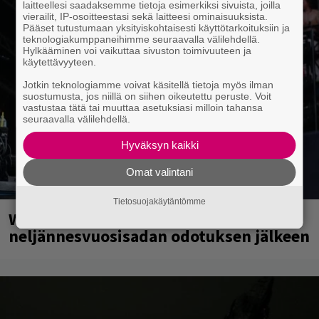
laitteellesi saadaksemme tietoja esimerkiksi sivuista, joilla
vierailit, IP-osoitteestasi sekä laitteesi ominaisuuksista.
Pääset tutustumaan yksityiskohtaisesti käyttötarkoituksiin ja
teknologiakumppaneihimme seuraavalla välilehdellä.
Hylkääminen voi vaikuttaa sivuston toimivuuteen ja
käytettävyyteen.
Jotkin teknologiamme voivat käsitellä tietoja myös ilman
suostumusta, jos niillä on siihen oikeutettu peruste. Voit
vastustaa tätä tai muuttaa asetuksiasi milloin tahansa
seuraavalla välilehdellä.
Hyväksyn kaikki
Omat valintani
Tietosuojakäytäntömme
Weezer palaa Suomeen yli
neljännesvuosisadan odotuksen jälkeen