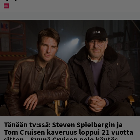
Tänään tv:ssä: Steven Spielbergin ja
Tom Cruisen kaveruus loppui 21 vuotta
sitten – Syynä Cruisen nolo käytös