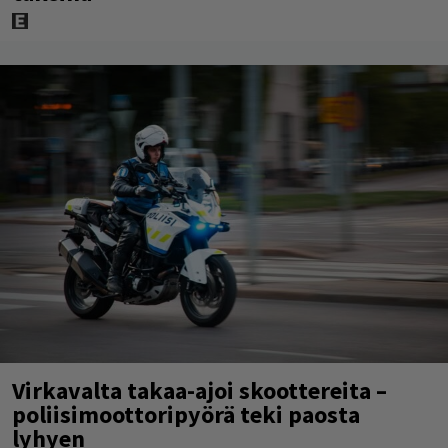
Virkavalta takaa-ajoi skoottereita –
poliisimoottoripyörä teki paosta
lyhyen