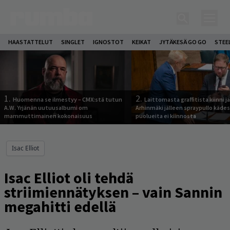
HAASTATTELUT
SINGLET
IGNOSTOT
KEIKAT
JYTÄKESÄ GO GO
STEE
1.
2.
Huomenna se ilmestyy – CMX:stä tutun
Laittomasta graffitista kiinni 
A.W. Yrjänän uutuusalbumi om
Arhinmäki jälleen spraypullo kädes
mammuttimainen kokonaisuus
puolueita ei kiinnosta
Isac Elliot
Isac Elliot oli tehdä
striimiennätyksen – vain Sannin
megahitti edellä