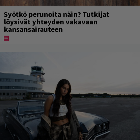
Syötkö perunoita näin? Tutkijat
löysivät yhteyden vakavaan
kansansairauteen