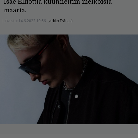
Isac Elliottia kuunneltiin melkoisia
määriä.
Julkaistu:
14.6.2022 19:56
Jarkko Fräntilä