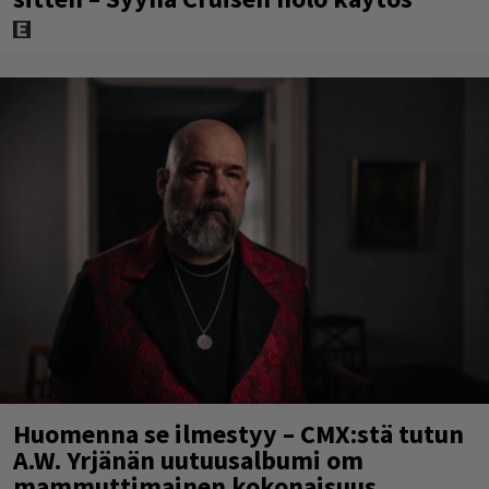
Huomenna se ilmestyy – CMX:stä tutun
A.W. Yrjänän uutuusalbumi om
mammuttimainen kokonaisuus