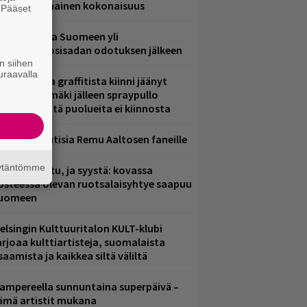
ammuttimainen kokonaisuus
. Pääset
e
eezer palaa Suomeen yli
eljännesvuosisadan odotuksen jälkeen
n siihen
uraavalla
aittomasta graffitista kiinni jäänyt
aavo Arhinmäki jälleen spraypullo
ädessä – näitä puolueita ei kiinnosta
ainioita uutisia Remu Aaltosen faneille
äytäntömme
ent mainittu, ja syystä: kovassa
osteessa olevan ruotsalaisyhtye saapuu
uomeen
elsingin Kulttuuritalon KULT-klubi
arjoaa kulttiartisteja, suomalaista
saamista ja kaikkea siltä väliltä
ampereella sunnuntaina superpäivä –
ämä artistit mukana