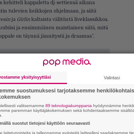
 kehitteli kappaletta dj-settiensä aikana
tin tulevien keikkojen ohjelmaan, ja siitä
cesin
ja
Girlin
kaltaista välitöntä liveklassikkoa.
aluubiisi ja ensimmäinen maistiainen siitä, mitä
appale on täynnä jännitystä ja draamaa”,
vostamme yksityisyyttäsi
Valintasi
semme suostumuksesi tarjotaksemme henkilökohtai
ökokemuksen
lellisesti valitsemamme
89 teknologiakumppania
hyödynnämme henkilö
semme paremman käyttäjäkokemuksen sekä kohdentaaksemme sisältöä
a.
ällä suostut tietojesi käyttöön seuraavasti
H
A
laitetunnisteita ja tallennamme evästeitä laitteellesi saadaksemme tie