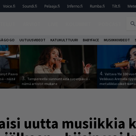
Voice.fi
Soundi.fi
Pelaaja.fi
Inferno.fi
Rumba.fi
Tilt.fi
Metel
TELUT
ARVIOT
LIVE
KOLUMNIT
PODCAST
SÄ GO GO
UUTUUSVIDEOT
KATUKULTTUURI
BABYFACE
MUSIIKKIVIDEOT
4.
jäänyt Paavo
Valtava Yle 100 vu
3.
sä – näitä
Tampereella sunnuntaina superpäivä –
Veikkaus Arenalla syy
nämä artistit mukana
metalliklassikot-kons
aisi uutta musiikkia