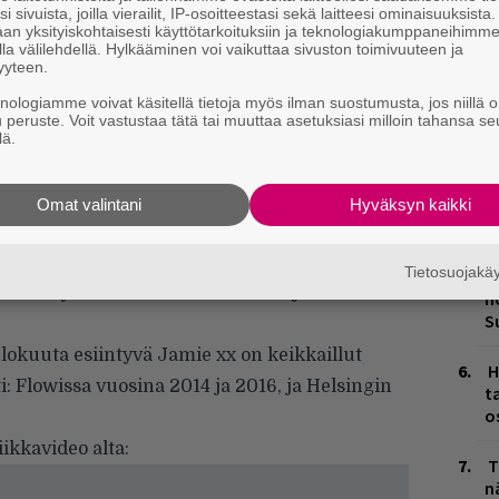
m
i sivuista, joilla vierailit, IP-osoitteestasi sekä laitteesi ominaisuuksista
an yksityiskohtaisesti käyttötarkoituksiin ja teknologiakumppaneihimm
la välilehdellä. Hylkääminen voi vaikuttaa sivuston toimivuuteen ja
W
yyteen.
n
knologiamme voivat käsitellä tietoja myös ilman suostumusta, jos niillä o
u peruste. Voit vastustaa tätä tai muuttaa asetuksiasi milloin tahansa se
L
lä.
P
k
 artistin vuonna 2015 ilmestyneelle ensialbumi
Omat valintani
Hyväksyn kaikki
M
aissut debyyttinsä jälkeen vain kaksi singleä
na, ei hän ole jäänyt toimettomaksi.
Tietosuojak
K
n riittänyt muun muassa elokuva- ja
n
S
 elokuuta esiintyvä Jamie xx on keikkaillut
H
 Flowissa vuosina 2014 ja 2016, ja Helsingin
t
o
iikkavideo alta:
T
n