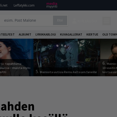
i.net
Leffatykki.com
Etsi
KIRJAUDU
STEELFEST
ALBUMIT
LYRIIKKABLOGI
KUVAGALLERIAT
KIERTUE
OLD TOWN
6.
otta -tapahtuma
Mainio 
skuussa – muista myös
10-vuotis
5.
ertti
Mainioita uutisia Remu Aaltosen faneille
loistoesii
 kahden