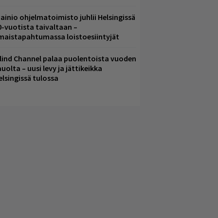
ainio ohjelmatoimisto juhlii Helsingissä
0-vuotista taivaltaan –
lmaistapahtumassa loistoesiintyjät
lind Channel palaa puolentoista vuoden
uolta – uusi levy ja jättikeikka
elsingissä tulossa