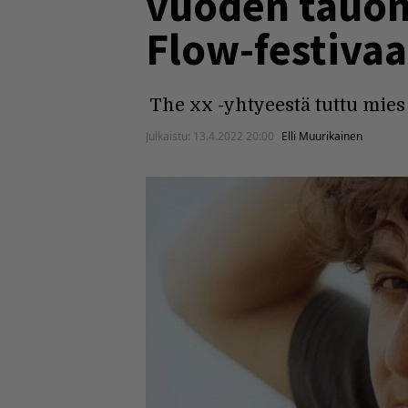
vuoden tauon 
Flow-festivaal
The xx -yhtyeestä tuttu mies
Julkaistu:
13.4.2022 20:00
Elli Muurikainen