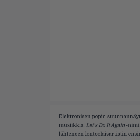
Elektronisen popin suunnannäyt
musiikkia.
Let’s Do It Again
-nimi
lähteneen lontoolaisartistin en