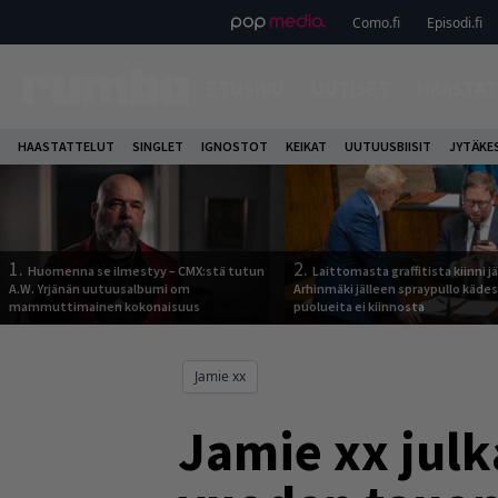
Como.fi
Episodi.fi
ETUSIVU
UUTISET
HAASTAT
HAASTATTELUT
SINGLET
IGNOSTOT
KEIKAT
UUTUUSBIISIT
JYTÄKE
1.
2.
Huomenna se ilmestyy – CMX:stä tutun
Laittomasta graffitista kiinni 
A.W. Yrjänän uutuusalbumi om
Arhinmäki jälleen spraypullo kädes
mammuttimainen kokonaisuus
puolueita ei kiinnosta
Jamie xx
Jamie xx julk