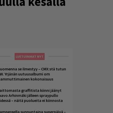
uulla kesällä
LUETUIMMAT NYT
uomenna se ilmestyy – CMX:stä tutun
.W. Yrjänän uutuusalbumi om
ammuttimainen kokonaisuus
aittomasta graffitista kiinni jäänyt
aavo Arhinmäki jälleen spraypullo
ädessä – näitä puolueita ei kiinnosta
ampereella sunnuntaina superpäivä –