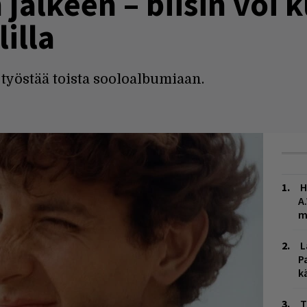
jälkeen – biisin voi k
illa
 työstää toista sooloalbumiaan.
H
A
m
L
P
k
T