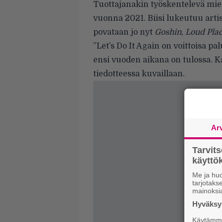
Tuottajanakin työskentelevä mies
vuonna 2021. Biisi lukeutuu artis
povataan jo nyt
Goshin
,
Loud Pla
”Let’s Do It Again on voittoisa p
ensi vuoden aikana on tulossa. K
tiedotteessa kuvaillaan.
Ar
Tarvit
käytt
Me ja huo
tarjotak
mainoksi
Hyväksym
Käytämme 