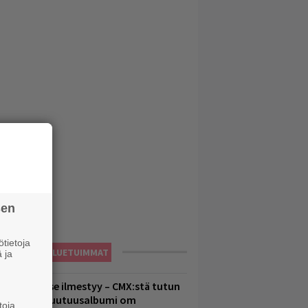
sen
tietoja
LUETUIMMAT
 ja
uomenna se ilmestyy – CMX:stä tutun
.W. Yrjänän uutuusalbumi om
toja