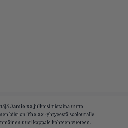
täjä
Jamie xx
julkaisi tiistaina uutta
nen biisi on
The xx
-yhtyeestä soolouralle
simmäinen uusi kappale kahteen vuoteen.