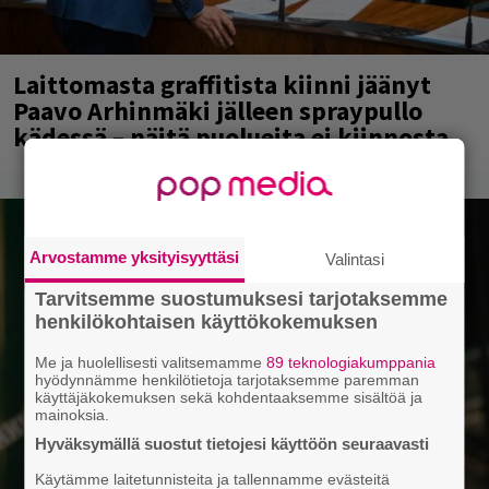
Laittomasta graffitista kiinni jäänyt
Paavo Arhinmäki jälleen spraypullo
kädessä – näitä puolueita ei kiinnosta
Arvostamme yksityisyyttäsi
Valintasi
Tarvitsemme suostumuksesi tarjotaksemme
henkilökohtaisen käyttökokemuksen
Me ja huolellisesti valitsemamme
89 teknologiakumppania
hyödynnämme henkilötietoja tarjotaksemme paremman
käyttäjäkokemuksen sekä kohdentaaksemme sisältöä ja
mainoksia.
Hyväksymällä suostut tietojesi käyttöön seuraavasti
Käytämme laitetunnisteita ja tallennamme evästeitä