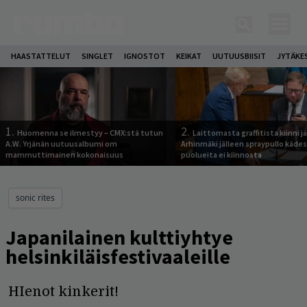
HAASTATTELUT
SINGLET
IGNOSTOT
KEIKAT
UUTUUSBIISIT
JYTÄKE
1.
2.
Huomenna se ilmestyy – CMX:stä tutun
Laittomasta graffitista kiinni 
A.W. Yrjänän uutuusalbumi om
Arhinmäki jälleen spraypullo kädes
mammuttimainen kokonaisuus
puolueita ei kiinnosta
sonic rites
Japanilainen kulttiyhtye
helsinkiläisfestivaaleille
HIenot kinkerit!