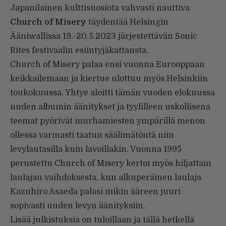
Japanilainen kulttisuosiota vahvasti nauttiva
Church of Misery
täydentää Helsingin
Ääniwallissa 19.-20.5.2023 järjestettävän Sonic
Rites festivaalin esiintyjäkattausta.
Church of Misery palaa ensi vuonna Eurooppaan
keikkailemaan ja kiertue ulottuu myös Helsinkiin
toukokuussa. Yhtye aloitti tämän vuoden elokuussa
uuden albumin äänitykset ja tyylilleen uskollisena
teemat pyörivät murhamiesten ympärillä menon
ollessa varmasti taatun säälimätöntä niin
levylautasilla kuin lavoillakin. Vuonna 1995
perustettu Church of Misery kertoi myös hiljattain
laulajan vaihdoksesta, kun alkuperäinen laulaja
Kazuhiro Asaeda palasi mikin ääreen juuri
sopivasti uuden levyn äänityksiin.
Lisää julkistuksia on tuloillaan ja tällä hetkellä