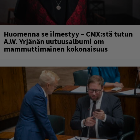
Huomenna se ilmestyy – CMX:stä tutun
A.W. Yrjänän uutuusalbumi om
mammuttimainen kokonaisuus