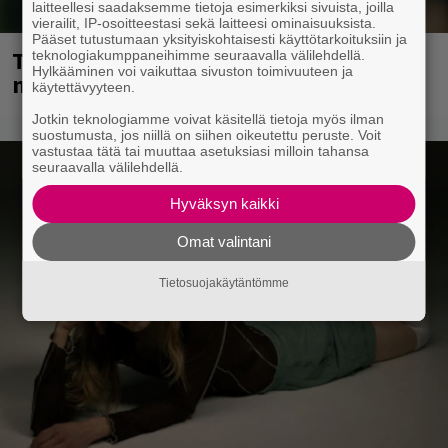
laitteellesi saadaksemme tietoja esimerkiksi sivuista, joilla
vierailit, IP-osoitteestasi sekä laitteesi ominaisuuksista.
Pääset tutustumaan yksityiskohtaisesti käyttötarkoituksiin ja
Tampereella sunnuntaina superpäivä –
teknologiakumppaneihimme seuraavalla välilehdellä.
Hylkääminen voi vaikuttaa sivuston toimivuuteen ja
nämä artistit mukana
käytettävyyteen.
Jotkin teknologiamme voivat käsitellä tietoja myös ilman
suostumusta, jos niillä on siihen oikeutettu peruste. Voit
vastustaa tätä tai muuttaa asetuksiasi milloin tahansa
seuraavalla välilehdellä.
Hyväksyn kaikki
Omat valintani
Tietosuojakäytäntömme