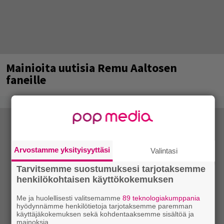
Mainioita uutisia Remu Aaltosen
faneille
Arvostamme yksityisyyttäsi
Valintasi
Tarvitsemme suostumuksesi tarjotaksemme
henkilökohtaisen käyttökokemuksen
Me ja huolellisesti valitsemamme
89 teknologiakumppania
hyödynnämme henkilötietoja tarjotaksemme paremman
käyttäjäkokemuksen sekä kohdentaaksemme sisältöä ja
mainoksia.