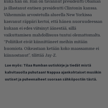
kuka hän on. Hän on tavannut presidentti Obaman
ja illastanut entisen presidentti Clintonin kanssa.
Vähemmän arvostetulla alueella New Yorkissa
kasvanut räppäri kertoi, että hänen nuoruudeessan
kukaan ei edes viitsinyt äänestää, sillä
vaikuttamisen mahdollisuus tuntui olemattomalta.
“Poliitikot eivät kiinnittäneet meihin mitään
huomiota. Oikeastaan ketään koko maassamme ei
kiinnostanut”, tilittää Jay-Z.
Lue myös:
Tilaa Rumban uutiskirje ja tiedät mistä
kahvitauolla puhutaan! Nappaa ajankohtaiset musiikin
uutiset ja puheenaiheet suoraan sähköpostiin tästä.