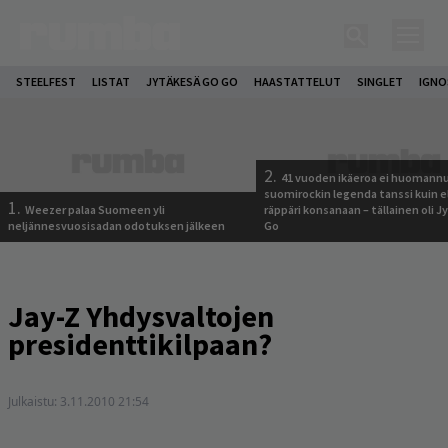
STEELFEST
LISTAT
JYTÄKESÄ GO GO
HAASTATTELUT
SINGLET
IGN
2.
41 vuoden ikäeroa ei huomannu
suomirockin legenda tanssi kuin 
1.
Weezer palaa Suomeen yli
räppäri konsanaan – tällainen oli 
neljännesvuosisadan odotuksen jälkeen
Go
Jay-Z Yhdysvaltojen
presidenttikilpaan?
Julkaistu:
3.11.2010 21:54