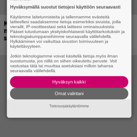
Hyväksymällä suostut tietojesi käyttöön seuraavasti
Käytämme laitetunnisteita ja tallennamme evästeitä
Kent mainittu, ja syystä: kovassa
laitteellesi saadaksemme tietoja esimerkiksi sivuista, joilla
vierailit, IP-osoitteestasi sekä laitteesi ominaisuuksista.
nosteessa olevan ruotsalaisyhtye
Pääset tutustumaan yksityiskohtaisesti käyttötarkoituksiin ja
saapuu Suomeen
teknologiakumppaneihimme seuraavalla välilehdellä.
Hylkääminen voi vaikuttaa sivuston toimivuuteen ja
käytettävyyteen.
Jotkin teknologiamme voivat käsitellä tietoja myös ilman
suostumusta, jos niillä on siihen oikeutettu peruste. Voit
vastustaa tätä tai muuttaa asetuksiasi milloin tahansa
seuraavalla välilehdellä.
Hyväksyn kaikki
Omat valintani
Tietosuojakäytäntömme