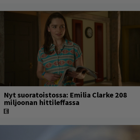
Nyt suoratoistossa: Emilia Clarke 208
miljoonan hittileffassa