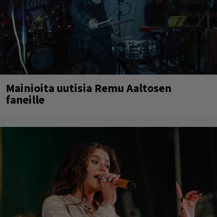
Mainioita uutisia Remu Aaltosen
faneille