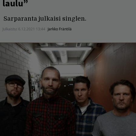
laulu”
Sarparanta julkaisi singlen.
Julkaistu:
6.12.2021 13:44
Jarkko Fräntilä