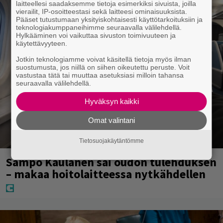
laitteellesi saadaksemme tietoja esimerkiksi sivuista, joilla
vierailit, IP-osoitteestasi sekä laitteesi ominaisuuksista.
Pääset tutustumaan yksityiskohtaisesti käyttötarkoituksiin ja
teknologiakumppaneihimme seuraavalla välilehdellä.
Hylkääminen voi vaikuttaa sivuston toimivuuteen ja
käytettävyyteen.
Jotkin teknologiamme voivat käsitellä tietoja myös ilman
suostumusta, jos niillä on siihen oikeutettu peruste. Voit
vastustaa tätä tai muuttaa asetuksiasi milloin tahansa
seuraavalla välilehdellä.
Hyväksyn kaikki
Omat valintani
Tietosuojakäytäntömme
Sampo Kaulanen sai oudon tulehduksen
– makaa hoitolaitteessa nytkähdellen