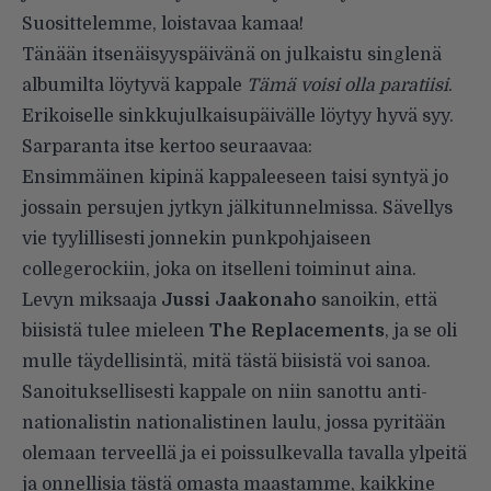
Suosittelemme, loistavaa kamaa!
Tänään itsenäisyyspäivänä on julkaistu singlenä
albumilta löytyvä kappale
Tämä voisi olla paratiisi
.
Erikoiselle sinkkujulkaisupäivälle löytyy hyvä syy.
Sarparanta itse kertoo seuraavaa:
Ensimmäinen kipinä kappaleeseen taisi syntyä jo
jossain persujen jytkyn jälkitunnelmissa. Sävellys
vie tyylillisesti jonnekin punkpohjaiseen
collegerockiin, joka on itselleni toiminut aina.
Levyn miksaaja
Jussi Jaakonaho
sanoikin, että
biisistä tulee mieleen
The Replacements
, ja se oli
mulle täydellisintä, mitä tästä biisistä voi sanoa.
Sanoituksellisesti kappale on niin sanottu anti-
nationalistin nationalistinen laulu, jossa pyritään
olemaan terveellä ja ei poissulkevalla tavalla ylpeitä
ja onnellisia tästä omasta maastamme, kaikkine