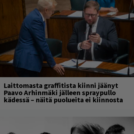
Laittomasta graffitista kiinni jäänyt
Paavo Arhinmäki jälleen spraypullo
kädessä – näitä puolueita ei kiinnosta