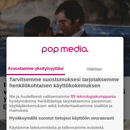
Arvostamme yksityisyyttäsi
Valintasi
Tarvitsemme suostumuksesi tarjotaksemme
Illalla tv:ssä: 007-elokuva jossa
henkilökohtaisen käyttökokemuksen
vältettiin petipuuhia – päätähti paljasti
Me ja huolellisesti valitsemamme
89 teknologiakumppania
yllättävän syyn vuonna 2007
hyödynnämme henkilötietoja tarjotaksemme paremman
käyttäjäkokemuksen sekä kohdentaaksemme sisältöä ja
mainoksia.
Hyväksymällä suostut tietojesi käyttöön seuraavasti
Käytämme laitetunnisteita ja tallennamme evästeitä