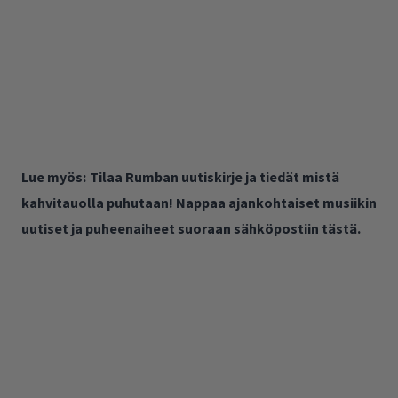
Lue myös:
Tilaa Rumban uutiskirje ja tiedät mistä
kahvitauolla puhutaan! Nappaa ajankohtaiset musiikin
uutiset ja puheenaiheet suoraan sähköpostiin tästä.