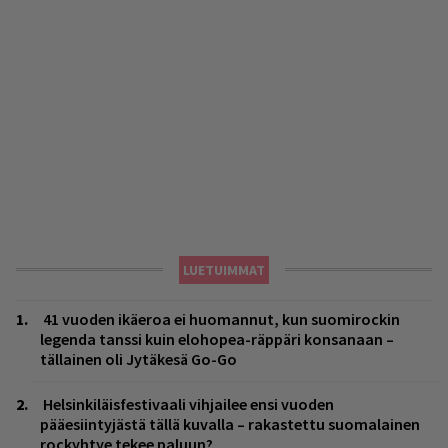
LUETUIMMAT
41 vuoden ikäeroa ei huomannut, kun suomirockin
legenda tanssi kuin elohopea-räppäri konsanaan –
tällainen oli Jytäkesä Go-Go
Helsinkiläisfestivaali vihjailee ensi vuoden
pääesiintyjästä tällä kuvalla – rakastettu suomalainen
rockyhtye tekee paluun?