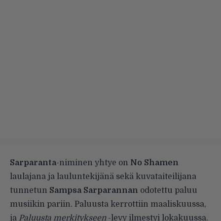
Sarparanta
-niminen yhtye on
No Shamen
laulajana ja lauluntekijänä sekä kuvataiteilijana
tunnetun
Sampsa Sarparannan
odotettu paluu
musiikin pariin. Paluusta kerrottiin maaliskuussa,
ja
Paluusta merkitykseen
-levy ilmestyi lokakuussa.