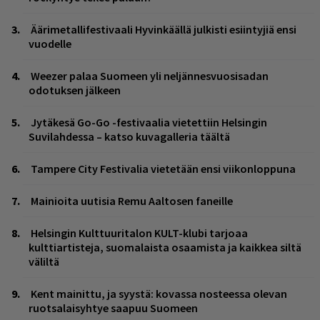
Äärimetallifestivaali Hyvinkäällä julkisti esiintyjiä ensi
vuodelle
Weezer palaa Suomeen yli neljännesvuosisadan
odotuksen jälkeen
Jytäkesä Go-Go -festivaalia vietettiin Helsingin
Suvilahdessa – katso kuvagalleria täältä
Tampere City Festivalia vietetään ensi viikonloppuna
Mainioita uutisia Remu Aaltosen faneille
Helsingin Kulttuuritalon KULT-klubi tarjoaa
kulttiartisteja, suomalaista osaamista ja kaikkea siltä
väliltä
Kent mainittu, ja syystä: kovassa nosteessa olevan
ruotsalaisyhtye saapuu Suomeen