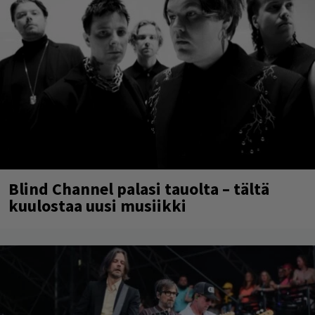
Blind Channel palasi tauolta – tältä
kuulostaa uusi musiikki