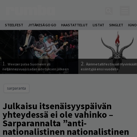
STEELFEST
JYTÄKESÄ GO GO
HAASTATTELUT
LISTAT
SINGLET
IGN
1.
2.
Weezer palaa Suomeen yli
Äärimetallifestivaali Hyvinkäällä
neljännesvuosisadan odotuksen jälkeen
esiintyjiä ensi vuodelle
sarparanta
Julkaisu itsenäisyyspäivän
yhteydessä ei ole vahinko –
Sarparannalta ”anti-
nationalistinen nationalistinen