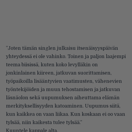
”Joten tämän singlen julkaisu itsenäisyyspäivän
yhteydessä ei ole vahinko. Toinen ja paljon laajempi
teema biisissä, kuten koko levylläkin on
jonkinlainen kiireen, jatkuvan suorittamisen,
työpaikoilla lisääntyvien vaatimusten, vähenevien
työntekijöiden ja muun tehostamisen ja jatkuvan
läsnäolon sekä uupumuksen aiheuttama elämän
merkityksellisyyden katoaminen. Uupumus siitä,
kun kaikkea on vaan liikaa. Kun koskaan ei oo vaan
tylsää, niin kaikesta tulee tylsää.”
Kuuntele kappale alta.