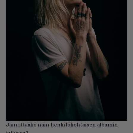
Jännittääkö näin henkilökohtaisen albumin