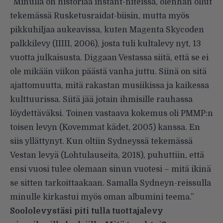
”Minulla on historiaa instant-hiteissä, olenhan ollut
tekemässä Rusketusraidat-biisin, mutta myös
pikkuhiljaa aukeavissa, kuten Magenta Skycoden
palkkilevy (IIIII, 2006), josta tuli kultalevy nyt, 13
vuotta julkaisusta. Diggaan Vestassa siitä, että se ei
ole mikään viikon päästä vanha juttu. Siinä on sitä
ajattomuutta, mitä rakastan musiikissa ja kaikessa
kulttuurissa. Siitä jää jotain ihmisille rauhassa
löydettäväksi. Toinen vastaava kokemus oli PMMP:n
toisen levyn (Kovemmat kädet, 2005) kanssa. En
siis yllättynyt. Kun oltiin Sydneyssä tekemässä
Vestan levyä (Lohtulauseita, 2018), puhuttiin, että
ensi vuosi tulee olemaan sinun vuotesi – mitä ikinä
se sitten tarkoittaakaan. Samalla Sydneyn-reissulla
minulle kirkastui myös oman albumini teema.”
Soololevystäsi piti tulla tuottajalevy