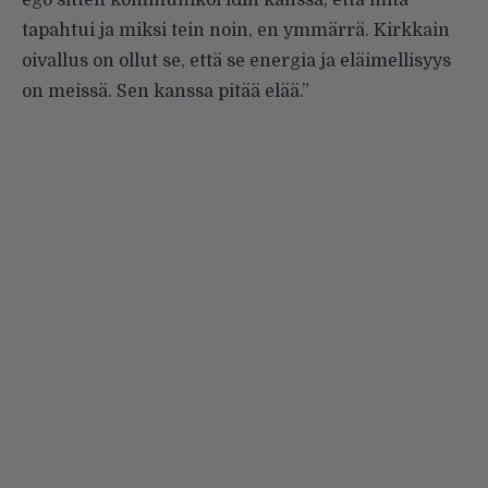
ego sitten kommunikoi idin kanssa, että mitä
tapahtui ja miksi tein noin, en ymmärrä. Kirkkain
oivallus on ollut se, että se energia ja eläimellisyys
on meissä. Sen kanssa pitää elää.”