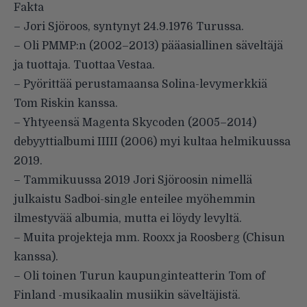
Fakta
– Jori Sjöroos, syntynyt 24.9.1976 Turussa.
– Oli PMMP:n (2002–2013) pääasiallinen säveltäjä
ja tuottaja. Tuottaa Vestaa.
– Pyörittää perustamaansa Solina-levymerkkiä
Tom Riskin kanssa.
– Yhtyeensä Magenta Skycoden (2005–2014)
debyyttialbumi IIIII (2006) myi kultaa helmikuussa
2019.
– Tammikuussa 2019 Jori Sjöroosin nimellä
julkaistu Sadboi-single enteilee myöhemmin
ilmestyvää albumia, mutta ei löydy levyltä.
– Muita projekteja mm. Rooxx ja Roosberg (Chisun
kanssa).
– Oli toinen Turun kaupunginteatterin Tom of
Finland -musikaalin musiikin säveltäjistä.