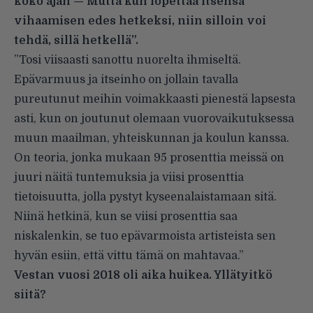
koko ajan — Mutta kun lopettaa itsensä
vihaamisen edes hetkeksi, niin silloin voi
tehdä, sillä hetkellä”.
”Tosi viisaasti sanottu nuorelta ihmiseltä.
Epävarmuus ja itseinho on jollain tavalla
pureutunut meihin voimakkaasti pienestä lapsesta
asti, kun on joutunut olemaan vuorovaikutuksessa
muun maailman, yhteiskunnan ja koulun kanssa.
On teoria, jonka mukaan 95 prosenttia meissä on
juuri näitä tuntemuksia ja viisi prosenttia
tietoisuutta, jolla pystyt kyseenalaistamaan sitä.
Niinä hetkinä, kun se viisi prosenttia saa
niskalenkin, se tuo epävarmoista artisteista sen
hyvän esiin, että vittu tämä on mahtavaa.”
Vestan vuosi 2018 oli aika huikea. Yllätyitkö
siitä?