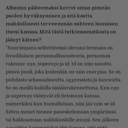
Albumin pääteemaksi kerrot oman pimeän
puolen hyväksymisen ja sitä kautta
mahdollisesti terveemmän suhteen luomisen
itsesi kanssa. Mitä tästä tutkimusmatkasta on
jäänyt käteen?
”Suurimpana selitettävissä olevana teemana on
freudilainen persoonallisuusteoria, persoonan
rakenne: ego, superego ja id. Id on niin sanottu
pimeä puoli, joka kuitenkin on vain energiaa. Se on
puhdasta seksuaalisuutta, aggressiota ja luovuutta.
Se on meillä kaikilla sisäänrakennettuna. Kun ego
ja super­ego väistyvät eli tietoisuus katoaa,
esimerkiksi kun humallutaan, niin jää vain se id.
Sitten menet tuonne paneskelemaan ympäriinsä
tai hakkaamaan nakkikioskille jengiä. Sen jälkeen