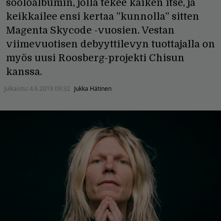
sooloalbumin, jolla tekee kaiken itse, ja
keikkailee ensi kertaa ”kunnolla” sitten
Magenta Skycode -vuosien. Vestan
viimevuotisen debyyttilevyn tuottajalla on
myös uusi Roosberg-projekti Chisun
kanssa.
Julkaistu:
4.6.2019 09:32
Jukka Hätinen