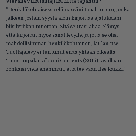
vierailevilla laulajilla. Mitä tapahtui?
”Henkilökohtaisessa elämässäni tapahtui ero, jonka
jälkeen jostain syystä aloin kirjoittaa ajatuksiani
biisilyriikan muotoon. Sitä seurasi ahaa-elämys,
että kirjoitan myös sanat levylle, ja jotta se olisi
mahdollisimman henkilökohtainen, laulan itse.
Tuottajalevy ei tuntunut enää yhtään oikealta.
Tame Impalan albumi Currents (2015) tavallaan
rohkaisi vielä enemmän, että tee vaan itse kaikki.”