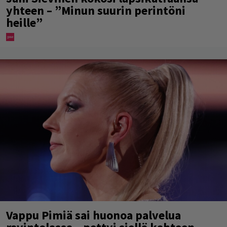
yhteen – ”Minun suurin perintöni
heille”
Vappu Pimiä sai huonoa palvelua