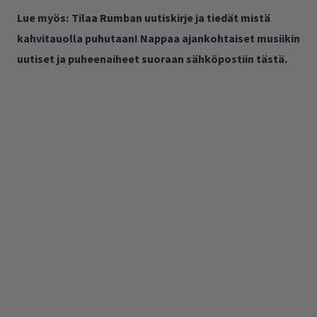
Lue myös:
Tilaa Rumban uutiskirje ja tiedät mistä
kahvitauolla puhutaan! Nappaa ajankohtaiset musiikin
uutiset ja puheenaiheet suoraan sähköpostiin tästä.