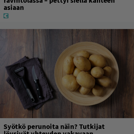
ravintolassa – pettyi siellä kahteen
asiaan
Syötkö perunoita näin? Tutkijat
löysivät yhteyden vakavaan