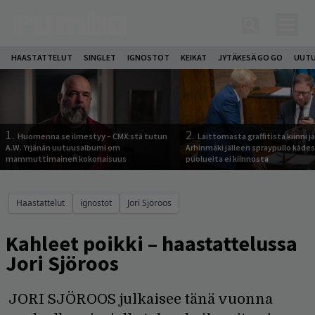
HAASTATTELUT
SINGLET
IGNOSTOT
KEIKAT
JYTÄKESÄ GO GO
UUTU
1.
2.
Huomenna se ilmestyy – CMX:stä tutun
Laittomasta graffitista kiinni 
A.W. Yrjänän uutuusalbumi om
Arhinmäki jälleen spraypullo kädes
mammuttimainen kokonaisuus
puolueita ei kiinnosta
Haastattelut
ignostot
Jori Sjöroos
Kahleet poikki – haastattelussa
Jori Sjöroos
JORI SJÖROOS julkaisee tänä vuonna