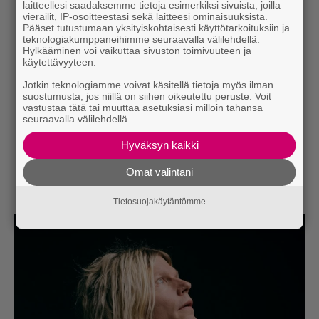
laitteellesi saadaksemme tietoja esimerkiksi sivuista, joilla
vierailit, IP-osoitteestasi sekä laitteesi ominaisuuksista.
Pääset tutustumaan yksityiskohtaisesti käyttötarkoituksiin ja
teknologiakumppaneihimme seuraavalla välilehdellä.
Hylkääminen voi vaikuttaa sivuston toimivuuteen ja
käytettävyyteen.
Jotkin teknologiamme voivat käsitellä tietoja myös ilman
suostumusta, jos niillä on siihen oikeutettu peruste. Voit
vastustaa tätä tai muuttaa asetuksiasi milloin tahansa
seuraavalla välilehdellä.
Hyväksyn kaikki
Omat valintani
Tietosuojakäytäntömme