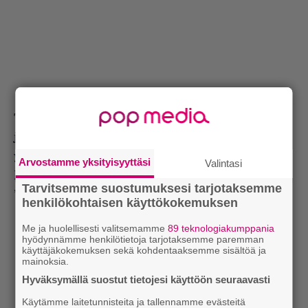
Tähänkin liittyen, olet tällä hetkellä asemassa,
jossa keltainen lehdistö raportoi
yksityiselämästäsi ja sitä kommentoidaan
Arvostamme yksityisyyttäsi
Valintasi
keskustelupalstoilla. Miltä se tuntuu?
Tarvitsemme suostumuksesi tarjotaksemme
”Hmm. Ei se oikeastaan tunnu miltään.”
henkilökohtaisen käyttökokemuksen
Me ja huolellisesti valitsemamme
89 teknologiakumppania
hyödynnämme henkilötietoja tarjotaksemme paremman
käyttäjäkokemuksen sekä kohdentaaksemme sisältöä ja
mainoksia.
Hyväksymällä suostut tietojesi käyttöön seuraavasti
Käytämme laitetunnisteita ja tallennamme evästeitä