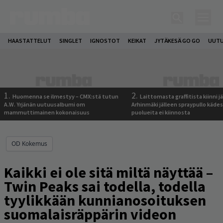
HAASTATTELUT
SINGLET
IGNOSTOT
KEIKAT
JYTÄKESÄ GO GO
UUTU
1.
2.
Huomenna se ilmestyy – CMX:stä tutun
Laittomasta graffitista kiinni 
A.W. Yrjänän uutuusalbumi om
Arhinmäki jälleen spraypullo kädes
mammuttimainen kokonaisuus
puolueita ei kiinnosta
OD Kokemus
Kaikki ei ole sitä miltä näyttää –
Twin Peaks sai todella, todella
tyylikkään kunnianosoituksen
suomalaisräppärin videon