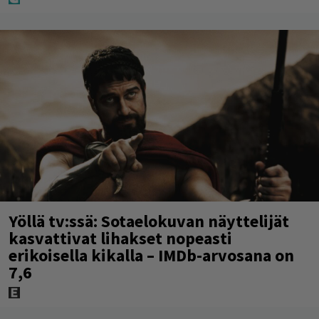
Yöllä tv:ssä: Sotaelokuvan näyttelijät
kasvattivat lihakset nopeasti
erikoisella kikalla – IMDb-arvosana on
7,6