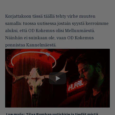
Korjattakoon
tässä täällä tehty
virhe muuten
samalla: tuossa uutisessa jostain syystä kerroimme
aluksi, että OD Kokemus olisi Mellunmäestä.
Näinhän ei suinkaan ole, vaan OD Kokemus
ponnistaa Kannelmäestä.
Lue myös:
Tilaa Rumban uutiskirje ja tiedät mistä