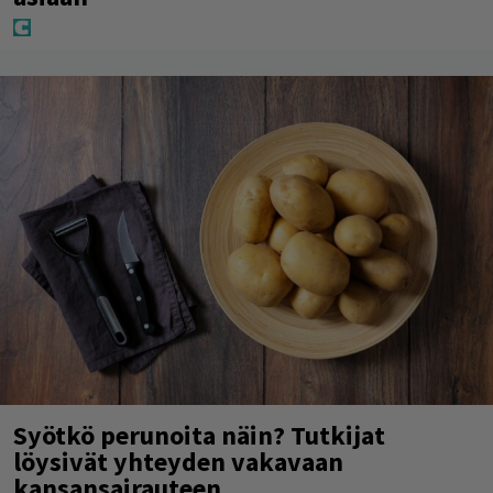
Syötkö perunoita näin? Tutkijat
löysivät yhteyden vakavaan
kansansairauteen