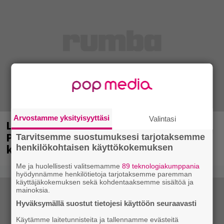
Arvostamme yksityisyyttäsi
Valintasi
Laittomasta graffitista kiinni jäänyt
Paavo Arhinmäki jälleen spraypullo
Tarvitsemme suostumuksesi tarjotaksemme
kädessä – näitä puolueita ei kiinnosta
henkilökohtaisen käyttökokemuksen
Me ja huolellisesti valitsemamme
89 teknologiakumppania
hyödynnämme henkilötietoja tarjotaksemme paremman
käyttäjäkokemuksen sekä kohdentaaksemme sisältöä ja
mainoksia.
Hyväksymällä suostut tietojesi käyttöön seuraavasti
Käytämme laitetunnisteita ja tallennamme evästeitä