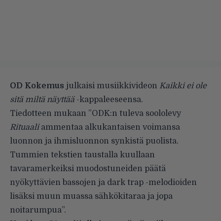
OD Kokemus
julkaisi musiikkivideon
Kaikki ei ole
sitä miltä näyttää
-kappaleeseensa.
Tiedotteen mukaan ”ODK:n tuleva soololevy
Rituaali
ammentaa alkukantaisen voimansa
luonnon ja ihmisluonnon synkistä puolista.
Tummien tekstien taustalla kuullaan
tavaramerkeiksi muodostuneiden päätä
nyökyttävien bassojen ja dark trap -melodioiden
lisäksi muun muassa sähkökitaraa ja jopa
noitarumpua”.