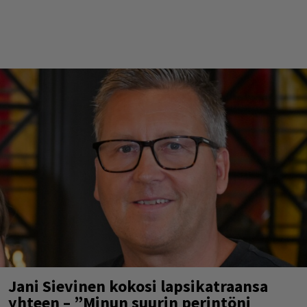
Jani Sievinen kokosi lapsikatraansa
yhteen – ”Minun suurin perintöni