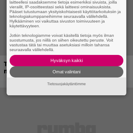
laitteellesi saadaksemme tietoja esimerkiksi sivuista, joilla
vierailit, IP-osoitteestasi sekä laitteesi ominaisuuksista.
Pääset tutustumaan yksityiskohtaisesti käyttötarkoituksiin ja
teknologiakumppaneihimme seuraavalla välilehdellä.
Hylkääminen voi vaikuttaa sivuston toimivuuteen ja
käytettävyyteen.
Jotkin teknologiamme voivat käsitellä tietoja myös ilman
suostumusta, jos niillä on siihen oikeutettu peruste. Voit
vastustaa tätä tai muuttaa asetuksiasi milloin tahansa
seuraavalla välilehdellä.
Hyväksyn kaikki
Tampereella sunnuntaina superpäivä –
nämä artistit mukana
Omat valintani
Tietosuojakäytäntömme