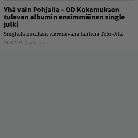
Yhä vain Pohjalla – OD Kokemuksen
tulevan albumin ensimmäinen single
julki
Singlellä kuullaan vierailevana tähtenä Tolu-J:tä.
20.10.2018
Vilja Vainio