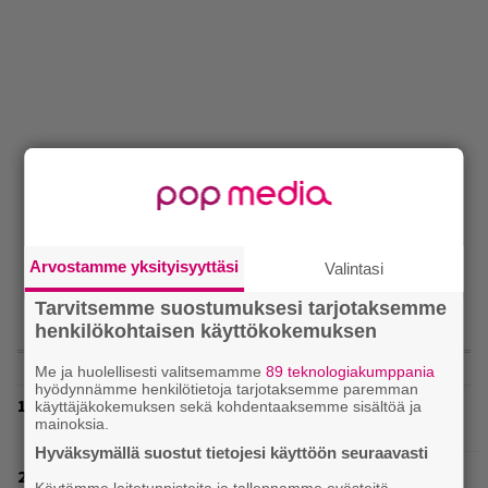
Arvostamme yksityisyyttäsi
Valintasi
Tarvitsemme suostumuksesi tarjotaksemme
henkilökohtaisen käyttökokemuksen
LUETUIMMAT
Me ja huolellisesti valitsemamme
89 teknologiakumppania
hyödynnämme henkilötietoja tarjotaksemme paremman
Eppu Normaalin viimeinen keikka tänään – katso
käyttäjäkokemuksen sekä kohdentaaksemme sisältöä ja
mainoksia.
kuvagalleria torstailta täältä
Hyväksymällä suostut tietojesi käyttöön seuraavasti
Eppu Normaali soitti viimeisen keikkansa – nämä