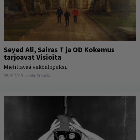
Seyed Ali, Sairas T ja OD Kokemus
tarjoavat Visioita
Mietittävää viikonlopuksi.
25.10.2019
Jarkko Fräntilä