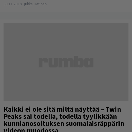
30.11.2018
Jukka Hätinen
Kaikki ei ole sitä miltä näyttää – Twin
Peaks sai todella, todella tyylikkään
kunnianosoituksen suomalaisräppärin
videon muodossa