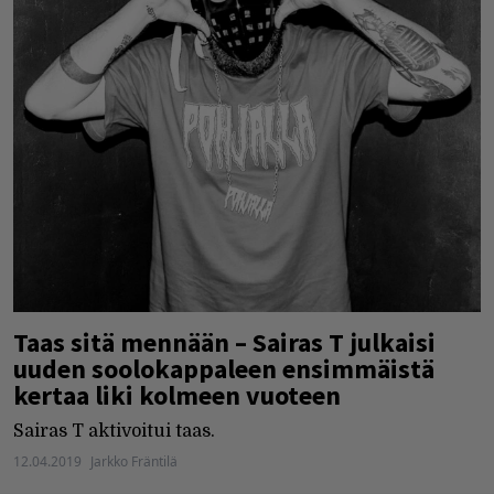
Taas sitä mennään – Sairas T julkaisi
uuden soolokappaleen ensimmäistä
kertaa liki kolmeen vuoteen
Sairas T aktivoitui taas.
12.04.2019
Jarkko Fräntilä