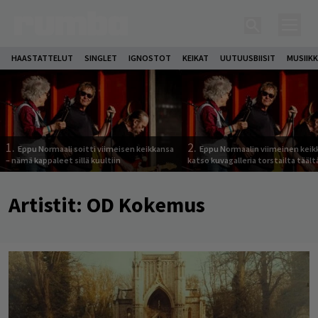
HAASTATTELUT
SINGLET
IGNOSTOT
KEIKAT
UUTUUSBIISIT
MUSIIKK
1.
2.
Eppu Normaali soitti viimeisen keikkansa
Eppu Normaalin viimeinen keik
– nämä kappaleet sillä kuultiin
katso kuvagalleria torstailta täält
Artistit:
OD Kokemus