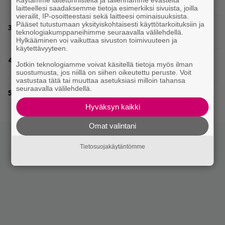
Käytämme laitetunnisteita ja tallennamme evästeitä
kappaleet sillä kuultiin
laitteellesi saadaksemme tietoja esimerkiksi sivuista, joilla
vierailit, IP-osoitteestasi sekä laitteesi ominaisuuksista.
Pääset tutustumaan yksityiskohtaisesti käyttötarkoituksiin ja
Valtava Yle 100 vuotta -tapahtuma Veikkaus Arenalla
teknologiakumppaneihimme seuraavalla välilehdellä.
syyskuussa – muista myös metalliklassikot-konsertti
Hylkääminen voi vaikuttaa sivuston toimivuuteen ja
käytettävyyteen.
Eppu Normaali soitti viimeisen konserttinsa koskaan –
Jotkin teknologiamme voivat käsitellä tietoja myös ilman
Yle Areenassa nyt dokumentti bändistä
suostumusta, jos niillä on siihen oikeutettu peruste. Voit
vastustaa tätä tai muuttaa asetuksiasi milloin tahansa
seuraavalla välilehdellä.
Rushin Neil Peartista ilmestyy ensi kuussa dokumentti
Hyväksyn kaikki
Omat valintani
Tietosuojakäytäntömme