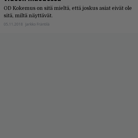
OD Kokemus on sitä mieltä, että joskus asiat eivät ole
sitä, miltä näyttävät.
05.11.2018
Jarkko Fräntilä