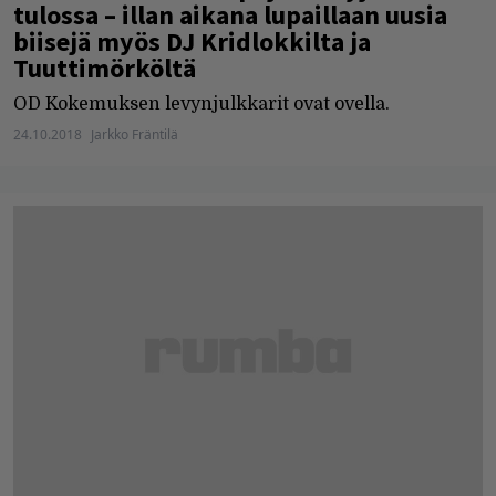
tulossa – illan aikana lupaillaan uusia
biisejä myös DJ Kridlokkilta ja
Tuuttimörköltä
OD Kokemuksen levynjulkkarit ovat ovella.
24.10.2018
Jarkko Fräntilä