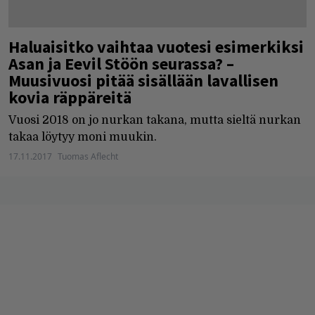
Haluaisitko vaihtaa vuotesi esimerkiksi
Asan ja Eevil Stöön seurassa? –
Muusivuosi pitää sisällään lavallisen
kovia räppäreitä
Vuosi 2018 on jo nurkan takana, mutta sieltä nurkan
takaa löytyy moni muukin.
17.11.2017
Tuomas Aflecht