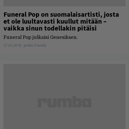
Funeral Pop on suomalaisartisti, josta
et ole luultavasti kuullut mitään –
vaikka sinun todellakin pitäisi
Funeral Pop julkaisi Genesiksen.
27.05.2018
Jarkko Fräntilä