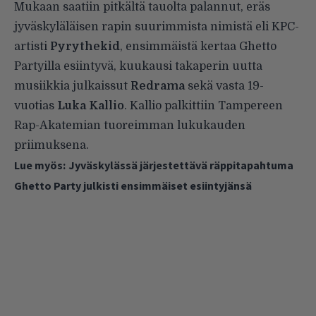
Mukaan saatiin pitkältä tauolta palannut, eräs
jyväskyläläisen rapin suurimmista nimistä eli KPC-
artisti
Pyrythekid
, ensimmäistä kertaa Ghetto
Partyilla esiintyvä, kuukausi takaperin uutta
musiikkia julkaissut
Redrama
sekä vasta 19-
vuotias
Luka Kallio
. Kallio palkittiin Tampereen
Rap-Akatemian tuoreimman lukukauden
priimuksena.
Lue myös:
Jyväskylässä järjestettävä räppitapahtuma
Ghetto Party julkisti ensimmäiset esiintyjänsä