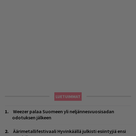
LUETUIMMAT
Weezer palaa Suomeen yli neljännesvuosisadan
odotuksen jälkeen
Äärimetallifestivaali Hyvinkäällä julkisti esiintyjiä ensi