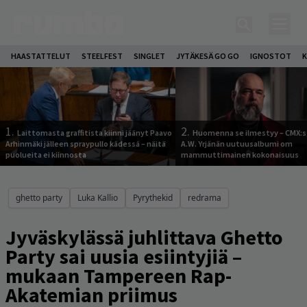
HAASTATTELUT
STEELFEST
SINGLET
JYTÄKESÄ GO GO
IGNOSTOT
K
1.
2.
Laittomasta graffitista kiinni jäänyt Paavo
Huomenna se ilmestyy – CMX:s
Arhinmäki jälleen spraypullo kädessä – näitä
A.W. Yrjänän uutuusalbumi om
puolueita ei kiinnosta
mammuttimainen kokonaisuus
ghetto party
Luka Kallio
Pyrythekid
redrama
Jyväskylässä juhlittava Ghetto
Party sai uusia esiintyjiä –
mukaan Tampereen Rap-
Akatemian priimus