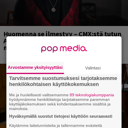
Huomenna se ilmestyy – CMX:stä tutun
A.W. Yrjänän uutuusalbumi om
mammuttimainen kokonaisuus
Arvostamme yksityisyyttäsi
Valintasi
Tarvitsemme suostumuksesi tarjotaksemme
henkilökohtaisen käyttökokemuksen
Me ja huolellisesti valitsemamme
89 teknologiakumppania
hyödynnämme henkilötietoja tarjotaksemme paremman
käyttäjäkokemuksen sekä kohdentaaksemme sisältöä ja
mainoksia.
Hyväksymällä suostut tietojesi käyttöön seuraavasti
Käytämme laitetunnisteita ja tallennamme evästeitä