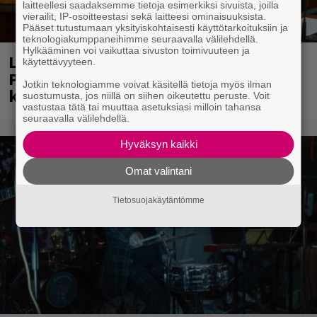
laitteellesi saadaksemme tietoja esimerkiksi sivuista, joilla
vierailit, IP-osoitteestasi sekä laitteesi ominaisuuksista.
Pääset tutustumaan yksityiskohtaisesti käyttötarkoituksiin ja
teknologiakumppaneihimme seuraavalla välilehdellä.
Hylkääminen voi vaikuttaa sivuston toimivuuteen ja
Laittomasta graffitista kiinni jäänyt
käytettävyyteen.
Paavo Arhinmäki jälleen spraypullo
Jotkin teknologiamme voivat käsitellä tietoja myös ilman
kädessä – näitä puolueita ei kiinnosta
suostumusta, jos niillä on siihen oikeutettu peruste. Voit
vastustaa tätä tai muuttaa asetuksiasi milloin tahansa
seuraavalla välilehdellä.
Hyväksyn kaikki
Omat valintani
Tietosuojakäytäntömme