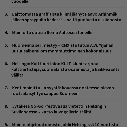
vuodelle
Laittomasta graffitista kiinni jäänyt Paavo Arhinmäki
jälleen spraypullo kädessä – näitä puolueita ei kiinnosta
Mainioita uutisia Remu Aaltosen faneille
Huomenna se ilmestyy – CMX:stä tutun A.W. Yrjänän
uutuusalbumi om mammuttimainen kokonaisuus
Helsingin Kulttuuritalon KULT-klubi tarjoaa
kulttiartisteja, suomalaista osaamista ja kaikkea siltä
väliltä
Kent mainittu, ja syystä: kovassa nosteessa olevan
ruotsalaisyhtye saapuu Suomeen
Jytäkesä Go-Go -festivaalia vietettiin Helsingin
Suvilahdessa – katso kuvagalleria täältä
Mainio ohjelmatoimisto juhlii Helsingissä 10-vuotista